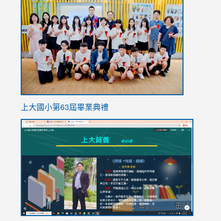
to
https://
上大國小第63屆畢業典禮
link
link
to
to
https://sites.google.com/stes.tyc.edu.tw/113school
https