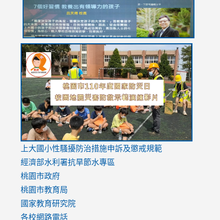
link
link
link
to
to
to
https://drive.google.com/file/d/1AXdrxzgdGrHK7k94y0
https:/
https:/
usp=sharing
v=hC_g
v=hC_g
link
上大國小性騷擾防治措施
申訴及懲戒規範
to
經濟部水利署抗旱節水專區
https://www.youtube.com/watch?
桃園市政府
v=mfpNykQ0g4M
桃園市教育局
國家教育研究院
各校網路電話