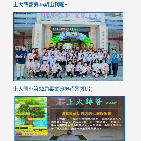
ink
上大蒔薈第45期出刊囉~
to
link
https://sites.google.com/stes.tyc.edu.tw/113school
to
https://
YfDQpp
usp=sha
上大國小第62屆畢
業典禮花絮(相片)
link
link
link
link
link
to
to
to
to
to
https://drive.google.com/file/d/1I-
https://sites.google.com/stes.tyc.edu.tw/113school
https:
https:
https:
YfDQppRvyMk686kIw6SBbssEIZ6WnT/view?
usp=sh
8M
usp=sharing