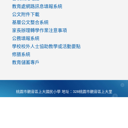
教育處網路訊息填報系統
公文附件下載
基層公文整合系統
家長辦理轉學作業注意事項
公務填報系統
學校校外人士協助教學或活動要點
修膳系統
教育儲蓄專戶
桃園市觀音區上大國民小學 地址：328桃園市觀音區上大里
大湖路1段540號 電話:03-4901174 傳真:03-4900781 Desing
by
Zyinfo