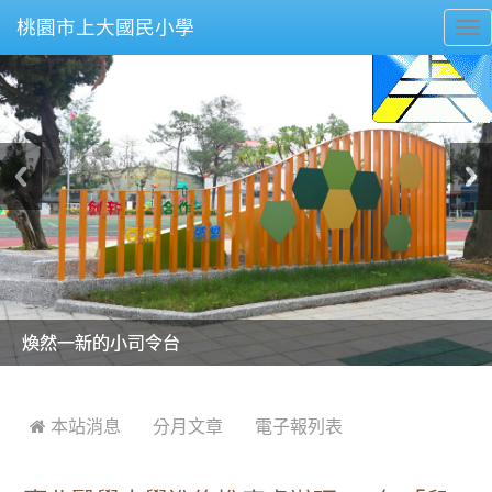
桃園市上大國民小學
To
nav
美麗的操場是我們活力的來源
美麗的操場是我們活力的來源
煥然一新的小司令台
煥然一新的小司令台
富含桃園埤塘田園風光意象的中廊
富含桃園埤塘田園風光意象的中廊
嶄新的中庭廣場
嶄新的中庭廣場
水生池生生不息
水生池生生不息
:::
 本站消息
分月文章
電子報列表