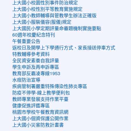
上大國小校園性別事件防治規定
上大國小校性別平等教育實施規定
上大國小教師輔導與管教學生辦法正確版
上大國小服裝儀容(服儀)規定
上大國民小學定期評量命審題機制實施要點
60週年校慶紀念特刊
午餐重要公告
返校日及開學上下學通行方式、家長接送停車方式
特教輔導參考資料
全民資安素養自我評量
學生申訴及再申訴專區
教育部反霸凌專線1953
水痘防治宣導
疾病管制署嚴重特殊傳染性肺炎專區
防疫不停學-線上教學便利包
教師專業發展支持作業平臺
健康促進評鑑專區
桃園市學校午餐教育資訊網
上大國小個資保護公開作業
上大國小災害防救計畫書