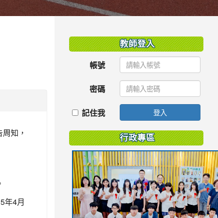
:::
教師登入
帳號
密碼
記住我
登入
告周知，
行政專區
。
5年4月