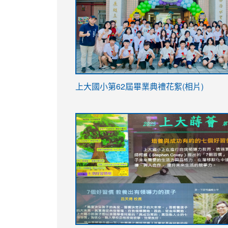
link
上大國小第62屆畢
業典禮花絮(相片)
to
link
link
https://drive.google.com/file/d/1I-
to
to
YfDQppRvyMk686kIw6SBbssEIZ6WnT/vi
https://drive.google.com/file/d/1I-
https://sites.google.com/stes.tyc.ed
usp=sharing
YfDQppRvyMk686kIw6SBbssEIZ6WnT/vi
usp=sharing