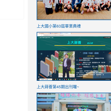
link
上大國小第63屆畢業典禮
to
link
https://sites.google.com/stes.t
to
https://sites.google.com/stes.tyc.ed
ink
link
上大蒔薈第45期出刊囉~
to
to
https://sites.google.com/stes.tyc.ed
https://sites.google.com/stes.t