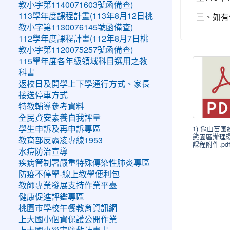
教小字第1140071603號函備查)
三、如有任
113學年度課程計畫(113年8月12日桃
教小字第1130076145號函備查)
112學年度課程計畫(112年8月7日桃
教小字第1120075257號函備查)
115學年度各年級領域科目選用之教
科書
返校日及開學上下學通行方式、家長
接送停車方式
特教輔導參考資料
全民資安素養自我評量
1) 龜山苗
學生申訴及再申訴專區
態園區辦理
教育部反霸凌專線1953
課程附件.pd
水痘防治宣導
疾病管制署嚴重特殊傳染性肺炎專區
防疫不停學-線上教學便利包
教師專業發展支持作業平臺
健康促進評鑑專區
桃園市學校午餐教育資訊網
上大國小個資保護公開作業