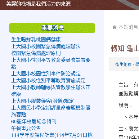
美麗的操場是我們活力的來源
美麗的操場是我們活力的來源
煥然一新的小司令台
煥然一新的小司令台
富含桃園埤塘田園風光意象的中廊
富含桃園埤塘田園風光意象的中廊
嶄新的中庭廣場
嶄新的中庭廣場
水生池生生不息
水生池生生不息
:::
:::
 本站消息
重要消息
生生喝鮮乳桃園鈣健康
上大國小校園緊急傷病處理辦法
轉知 龜
校園緊急傷病處理原則
上大國小性別平等教育委員會設置要
-
衛生組長
點
上大國小校園性別事件防治規定
上大國小校性別平等教育實施規定
主旨：有
上大國小教師輔導與管教學生辦法正
並鼓勵踴
確版
上大國小服裝儀容(服儀)規定
說明：
上大國民小學定期評量命審題機制實
施要點
一、本年
60週年校慶紀念特刊
二、隨文
午餐重要公告
114學年度課程計畫(114年7月31日桃
至115年