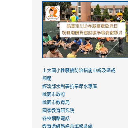
link
link
link
link
to
to
to
to
https://sites.google.com/stes.tyc.ed
https://drive.google.com/file/d/1AXdr
https://youtu.be/jJOMVWY3-
https://drive.google.com/file/d/1AXdr
usp=sharing
8M
usp=sharing
link
link
to
to
link
上大國小性騷擾防治措施
申訴及懲戒
https://www.youtube.com/watch?
https://www.youtube.com/watch?
to
規範
v=hC_gdZndU9s
v=hC_gdZndU9s
https://www.youtube.com/watch?
經濟部水利署抗旱節水專區
v=mfpNykQ0g4M
桃園市政府
桃園市教育局
國家教育研究院
各校網路電話
教育處網路訊息填報系統