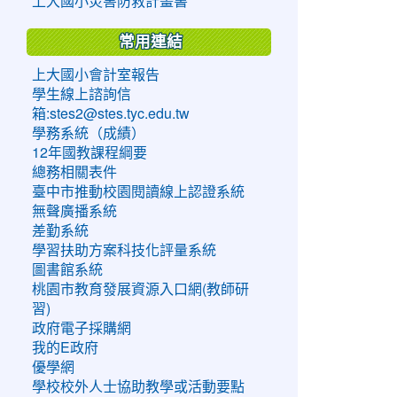
上大國小災害防救計畫書
常用連結
上大國小會計室報告
學生線上諮詢信
箱:stes2@stes.tyc.edu.tw
學務系統（成績）
12年國教課程綱要
總務相關表件
臺中市推動校園閱讀線上認證系統
無聲廣播系統
差勤系統
學習扶助方案科技化評量系統
圖書館系統
桃園市教育發展資源入口網(教師研
習)
政府電子採購網
我的E政府
優學網
學校校外人士協助教學或活動要點