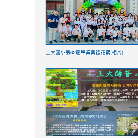
link
上大國小第62屆畢
業典禮花絮(相片)
to
link
link
https://drive.google.com/file/d/1I-
to
to
YfDQppRvyMk686kIw6SBbssEIZ6WnT/vi
https://drive.google.com/file/d/1I-
https://sites.google.com/stes.tyc.ed
usp=sharing
YfDQppRvyMk686kIw6SBbssEIZ6WnT/vi
usp=sharing