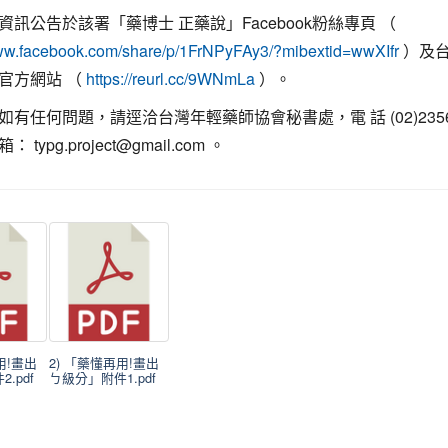
資訊公告於該署「藥博士 正藥說」Facebook粉絲專頁 （
）及
www.facebook.com/share/p/1FrNPyFAy3/?mibextid=wwXIfr
官方網站 （
）。
https://reurl.cc/9WNmLa
有任何問題，請逕洽台灣年輕藥師協會秘書處，電 話 (02)2356-
typg.project@gmail.com 。
用!畫出
2) 「藥懂再用!畫出
.pdf
ㄅ級分」附件1.pdf