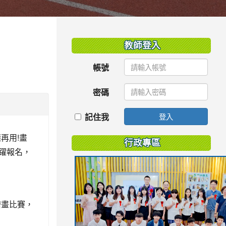
:::
教師登入
帳號
密碼
記住我
登入
再用!畫
行政專區
踴躍報名，
繪畫比賽，