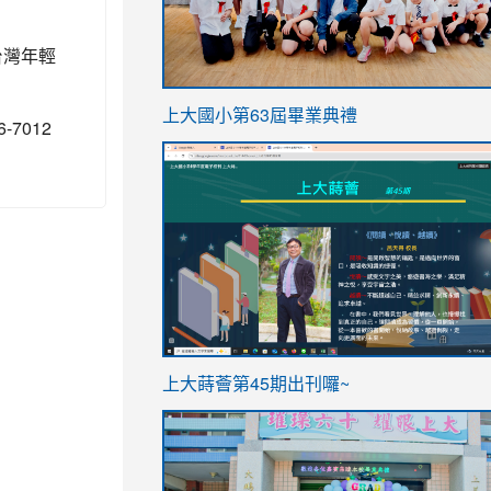
台灣年輕
link
上大國小第63屆畢業典禮
7012
to
link
https://sites.google.com/stes.t
to
https://sites.google.com/stes.tyc.ed
ink
link
上大蒔薈第45期出刊囉~
to
to
https://sites.google.com/stes.tyc.ed
https://sites.google.com/stes.t