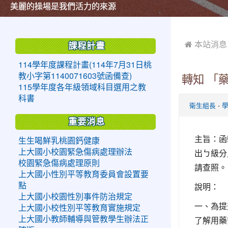
美麗的操場是我們活力的來源
美麗的操場是我們活力的來源
煥然一新的小司令台
煥然一新的小司令台
富含桃園埤塘田園風光意象的中廊
富含桃園埤塘田園風光意象的中廊
嶄新的中庭廣場
嶄新的中庭廣場
水生池生生不息
水生池生生不息
:::
:::
 本站消息
課程計畫
114學年度課程計畫(114年7月31日桃
教小字第1140071603號函備查)
轉知 「
115學年度各年級領域科目選用之教
科書
-
衛生組長
重要消息
主旨：函
生生喝鮮乳桃園鈣健康
出ㄅ級分
上大國小校園緊急傷病處理辦法
校園緊急傷病處理原則
請查照。
上大國小性別平等教育委員會設置要
說明：
點
上大國小校園性別事件防治規定
一、為提
上大國小校性別平等教育實施規定
了解用藥
上大國小教師輔導與管教學生辦法正