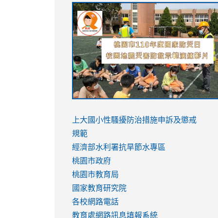
link
link
link
link
to
to
to
to
https://sites.google.com/stes.tyc.ed
https://drive.google.com/file/d/1AXdr
https://youtu.be/jJOMVWY3-
https://drive.google.com/file/d/1AXdr
usp=sharing
8M
usp=sharing
link
link
to
to
link
上大國小性騷擾防治措施
申訴及懲戒
https://www.youtube.com/watch?
https://www.youtube.com/watch?
to
規範
v=hC_gdZndU9s
v=hC_gdZndU9s
https://www.youtube.com/watch?
經濟部水利署抗旱節水專區
v=mfpNykQ0g4M
桃園市政府
桃園市教育局
國家教育研究院
各校網路電話
教育處網路訊息填報系統