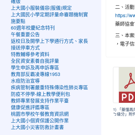
確版
二、活動
上大國小服裝儀容(服儀)規定
上大國民小學定期評量命審題機制實
https://
施要點
藥師協會
60週年校慶紀念特刊
三、本案如
午餐重要公告
返校日及開學上下學通行方式、家長
，電子信箱： 
接送停車方式
特教輔導參考資料
全民資安素養自我評量
學生申訴及再申訴專區
教育部反霸凌專線1953
水痘防治宣導
疾病管制署嚴重特殊傳染性肺炎專區
防疫不停學-線上教學便利包
教師專業發展支持作業平臺
健康促進評鑑專區
1) 「藥懂再
ㄅ級分」附件2
桃園市學校午餐教育資訊網
上大國小個資保護公開作業
上大國小災害防救計畫書