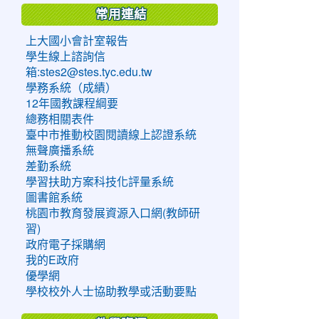
常用連結
上大國小會計室報告
學生線上諮詢信
箱:stes2@stes.tyc.edu.tw
學務系統（成績）
12年國教課程綱要
總務相關表件
臺中市推動校園閱讀線上認證系統
無聲廣播系統
差勤系統
學習扶助方案科技化評量系統
圖書館系統
桃園市教育發展資源入口網(教師研
習)
政府電子採購網
我的E政府
優學網
學校校外人士協助教學或活動要點