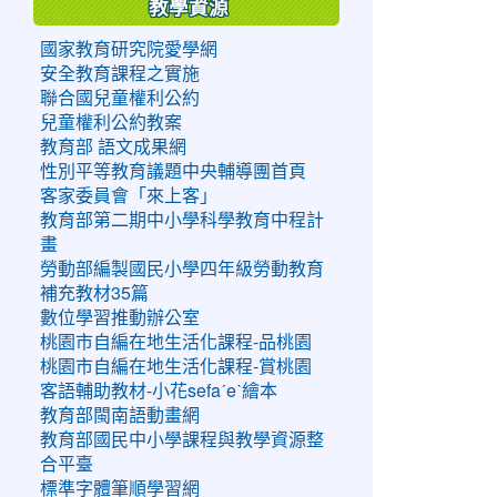
教學資源
國家教育研究院愛學網
安全教育課程之實施
聯合國兒童權利公約
兒童權利公約教案
教育部 語文成果網
性別平等教育議題中央輔導團首頁
客家委員會「來上客」
教育部第二期中小學科學教育中程計
畫
勞動部編製國民小學四年級勞動教育
補充教材35篇
數位學習推動辦公室
桃園市自編在地生活化課程-品桃園
桃園市自編在地生活化課程-賞桃園
客語輔助教材-小花sefaˊeˋ繪本
教育部閩南語動畫網
教育部國民中小學課程與教學資源整
合平臺
標準字體筆順學習網