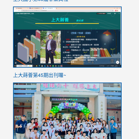
link
link
to
to
https://sites.google.com/stes.tyc.edu.tw/113school
https
ink
上大蒔薈第45期出刊囉~
to
link
https://sites.google.com/stes.tyc.edu.tw/113school
to
https://
YfDQpp
usp=sha