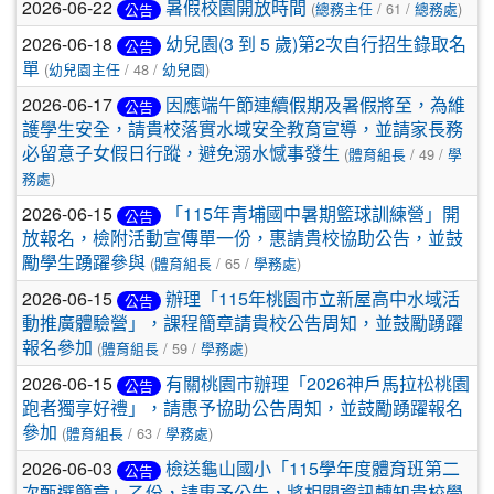
文
2026-06-22
暑假校園開放時間
(
總務主任
/ 61 /
總務處
)
公告
章
2026-06-18
幼兒園(3 到 5 歲)第2次自行招生錄取名
公告
單
(
幼兒園主任
/ 48 /
幼兒園
)
列
2026-06-17
因應端午節連續假期及暑假將至，為維
公告
表
護學生安全，請貴校落實水域安全教育宣導，並請家長務
必留意子女假日行蹤，避免溺水憾事發生
(
體育組長
/ 49 /
學
務處
)
2026-06-15
「115年青埔國中暑期籃球訓練營」開
公告
放報名，檢附活動宣傳單一份，惠請貴校協助公告，並鼓
勵學生踴躍參與
(
體育組長
/ 65 /
學務處
)
2026-06-15
辦理「115年桃園市立新屋高中水域活
公告
動推廣體驗營」，課程簡章請貴校公告周知，並鼓勵踴躍
報名參加
(
體育組長
/ 59 /
學務處
)
2026-06-15
有關桃園市辦理「2026神戶馬拉松桃園
公告
跑者獨享好禮」，請惠予協助公告周知，並鼓勵踴躍報名
參加
(
體育組長
/ 63 /
學務處
)
2026-06-03
檢送龜山國小「115學年度體育班第二
公告
次甄選簡章」乙份，請惠予公告，將相關資訊轉知貴校學