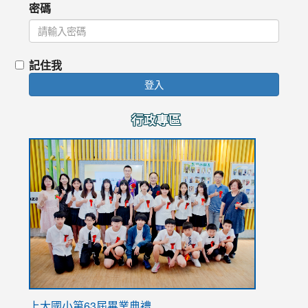
密碼
記住我
登入
行政專區
link
to
https://
上大國小第63屆畢業典禮