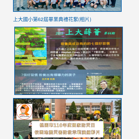
上大國小第62屆畢
業典禮花絮(相片)
link
link
link
link
link
to
to
to
to
to
https://drive.google.com/file/d/1I-
https://sites.google.com/stes.tyc.edu.tw/113school
https:
https:
https:
YfDQppRvyMk686kIw6SBbssEIZ6WnT/view?
usp=sh
8M
usp=sharing
link
link
link
to
to
to
https://drive.google.com/file/d/1AXdrxzgdGrHK7k94y0
https:/
https:/
usp=sharing
v=hC_g
v=hC_g