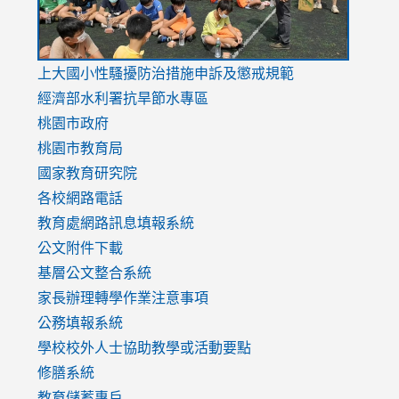
link
上大國小性騷擾防治措施
申訴及懲戒規範
to
經濟部水利署抗旱節水專區
https://www.youtube.com/watch?
桃園市政府
v=mfpNykQ0g4M
桃園市教育局
國家教育研究院
各校網路電話
教育處網路訊息填報系統
公文附件下載
基層公文整合系統
家長辦理轉學作業注意事項
公務填報系統
學校校外人士協助教學或活動要點
修膳系統
教育儲蓄專戶