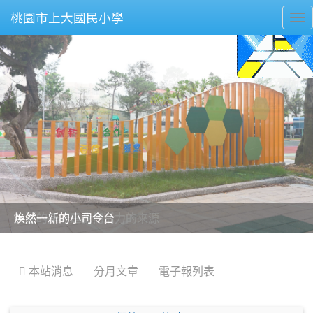
桃園市上大國民小學
To
nav
美麗的操場是我們活力的來源
美麗的操場是我們活力的來源
煥然一新的小司令台
煥然一新的小司令台
富含桃園埤塘田園風光意象的中廊
富含桃園埤塘田園風光意象的中廊
嶄新的中庭廣場
嶄新的中庭廣場
水生池生生不息
水生池生生不息
:::
 本站消息
分月文章
電子報列表