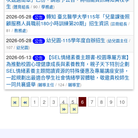
生
(
體育組長
/ 90 /
學務處
)
2026-05-28
轉知 臺北醫學大學115年「兒童課後照
公告
顧服務人員職前180小時訓練第20期」招生資訊
(
註冊組長
/
81 /
教務處
)
2026-05-28
幼兒園-115學年度自辦招生
(
幼兒園主任
/
公告
107 /
幼兒園
)
2026-05-13
【SEL情緒素養主題書-校園專屬方案】
公告
為推動校園心理健康成長與素養教育，親子天下特別企劃
SEL情緒素養主題閱讀資源的特殊優惠及專屬講座安排，
一起規劃出最適合學生社會情緒學習體驗，敬邀貴校師生
一同共襄盛舉
(
輔導主任
/ 124 /
輔導室
)
1
2
3
4
5
6
7
8
9
10
:::