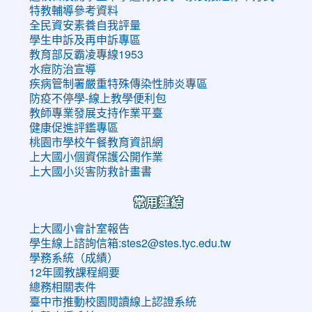
特教輔導參考資料
全民資安素養自我評量
學生申訴及再申訴專區
教育部反霸凌專線1953
水痘防治宣導
疾病管制署嚴重特殊傳染性肺炎專區
防疫不停學-線上教學便利包
教師專業發展支持作業平臺
健康促進評鑑專區
桃園市學校午餐教育資訊網
上大國小個資保護公開作業
上大國小災害防救計畫書
常用連結
上大國小會計室報告
學生線上諮詢信箱:stes2@stes.tyc.edu.tw
學務系統（成績）
12年國教課程綱要
總務相關表件
臺中市推動校園閱讀線上認證系統