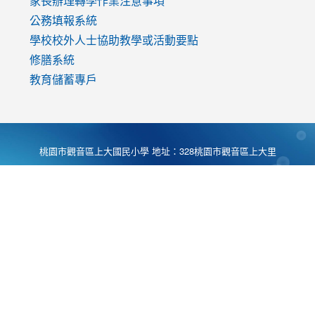
家長辦理轉學作業注意事項
公務填報系統
學校校外人士協助教學或活動要點
修膳系統
教育儲蓄專戶
桃園市觀音區上大國民小學 地址：328桃園市觀音區上大里
大湖路1段540號 電話:03-4901174 傳真:03-4900781 Desing
by
Zyinfo