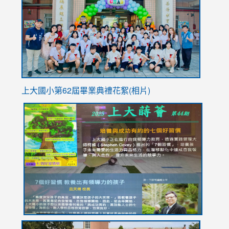
https://
YfDQpp
usp=sha
上大國小第62屆畢
業典禮花絮(相片)
link
link
link
link
link
to
to
to
to
to
https://drive.google.com/file/d/1I-
https://sites.google.com/stes.tyc.edu.tw/113school
https:
https:
https:
YfDQppRvyMk686kIw6SBbssEIZ6WnT/view?
usp=sh
8M
usp=sharing
link
link
link