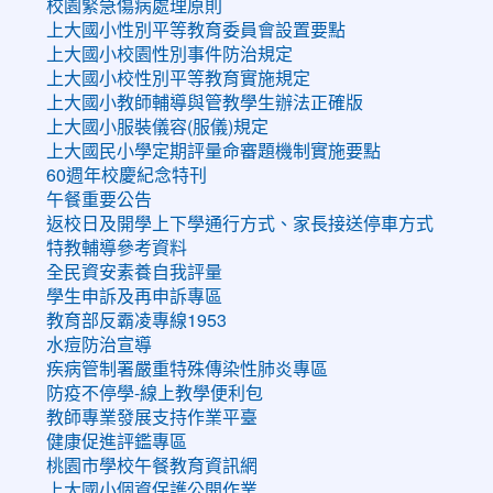
校園緊急傷病處理原則
上大國小性別平等教育委員會設置要點
上大國小校園性別事件防治規定
上大國小校性別平等教育實施規定
上大國小教師輔導與管教學生辦法正確版
上大國小服裝儀容(服儀)規定
上大國民小學定期評量命審題機制實施要點
60週年校慶紀念特刊
午餐重要公告
返校日及開學上下學通行方式、家長接送停車方式
特教輔導參考資料
全民資安素養自我評量
學生申訴及再申訴專區
教育部反霸凌專線1953
水痘防治宣導
疾病管制署嚴重特殊傳染性肺炎專區
防疫不停學-線上教學便利包
教師專業發展支持作業平臺
健康促進評鑑專區
桃園市學校午餐教育資訊網
上大國小個資保護公開作業