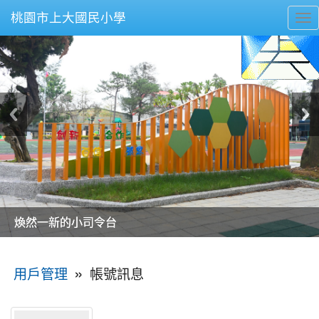
桃園市上大國民小學
To
nav
美麗的操場是我們活力的來源
美麗的操場是我們活力的來源
煥然一新的小司令台
煥然一新的小司令台
富含桃園埤塘田園風光意象的中廊
富含桃園埤塘田園風光意象的中廊
嶄新的中庭廣場
嶄新的中庭廣場
水生池生生不息
水生池生生不息
:::
»
帳號訊息
用戶管理