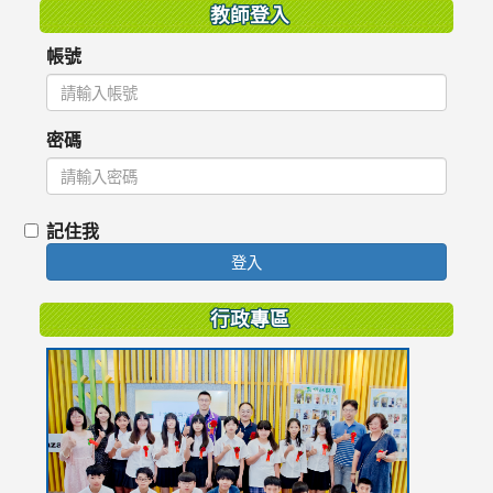
教師登入
帳號
密碼
記住我
登入
行政專區
link
to
https://