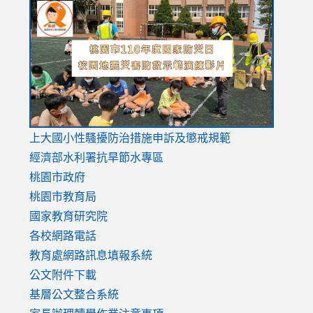
to
to
to
https://drive.google.com/file/d/1AXdrxzgdGrHK7k94y0
https:/
https:/
usp=sharing
v=hC_g
v=hC_g
link
上大國小性騷擾防治措施
申訴及懲戒規範
to
經濟部水利署抗旱節水專區
https://www.youtube.com/watch?
桃園市政府
v=mfpNykQ0g4M
桃園市教育局
國家教育研究院
各校網路電話
教育處網路訊息填報系統
公文附件下載
基層公文整合系統