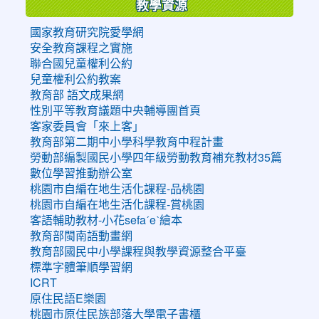
教學資源
國家教育研究院愛學網
安全教育課程之實施
聯合國兒童權利公約
兒童權利公約教案
教育部 語文成果網
性別平等教育議題中央輔導團首頁
客家委員會「來上客」
教育部第二期中小學科學教育中程計畫
勞動部編製國民小學四年級勞動教育補充教材35篇
數位學習推動辦公室
桃園市自編在地生活化課程-品桃園
桃園市自編在地生活化課程-賞桃園
客語輔助教材-小花sefaˊeˋ繪本
教育部閩南語動畫網
教育部國民中小學課程與教學資源整合平臺
標準字體筆順學習網
ICRT
原住民語E樂園
桃園市原住民族部落大學電子書櫃