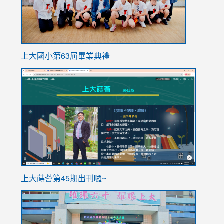
上大國小第63屆畢業典禮
link
link
to
to
https://sites.google.com/stes.tyc.edu.tw/113school
https
ink
上大蒔薈第45期出刊囉~
to
link
https://sites.google.com/stes.tyc.edu.tw/113school
to