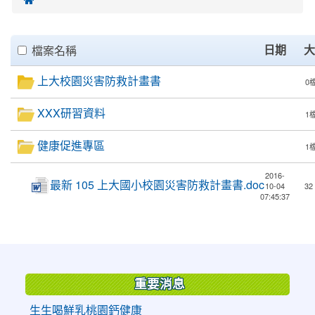
Files
clickAll
日期
大
檔案名稱
List
上大校園災害防救計畫書
0
XXX研習資料
1
健康促進專區
1
2016-
最新 105 上大國小校園災害防救計畫書.doc
10-04
32
07:45:37
:::
重要消息
生生喝鮮乳桃園鈣健康