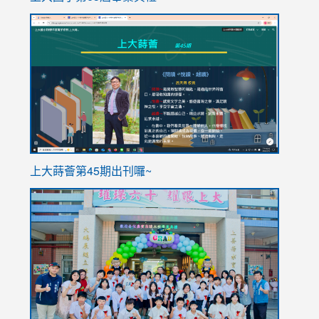
link
link
to
to
https://sites.google.com/stes.tyc.edu.tw/113school
https
ink
上大蒔薈第45期出刊囉~
to
link
https://sites.google.com/stes.tyc.edu.tw/113school
to
https://
YfDQpp
usp=sha