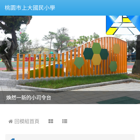
桃園市上大國民小學
美麗的操場是我們活力的來源
美麗的操場是我們活力的來源
煥然一新的小司令台
煥然一新的小司令台
富含桃園埤塘田園風光意象的中廊
富含桃園埤塘田園風光意象的中廊
嶄新的中庭廣場
嶄新的中庭廣場
水生池生生不息
水生池生生不息
:::
 回模組首頁


