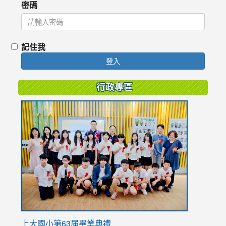
密碼
記住我
登入
行政專區
link
to
https://
上大國小第63屆畢業典禮