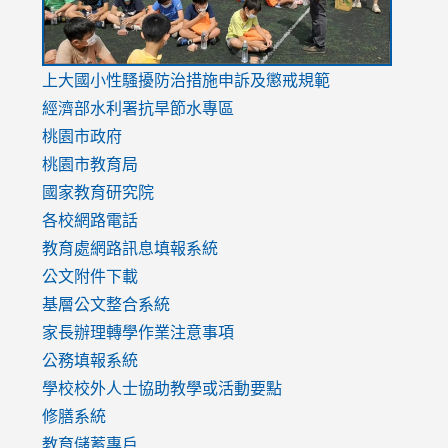
link
上大國小性騷擾防治措施
申訴及懲戒規範
to
經濟部水利署抗旱節水專區
https://www.youtube.com/watch?
桃園市政府
v=mfpNykQ0g4M
桃園市教育局
國家教育研究院
各校網路電話
教育處網路訊息填報系統
公文附件下載
基層公文整合系統
家長辦理轉學作業注意事項
公務填報系統
學校校外人士協助教學或活動要點
修膳系統
教育儲蓄專戶