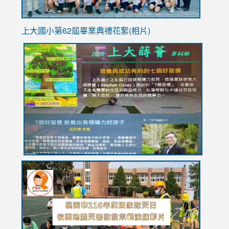
上大國小第62屆畢
業典禮花絮(相片)
link
link
link
link
link
to
to
to
to
to
https://drive.google.com/file/d/1I-
https://sites.google.com/stes.tyc.edu.tw/113school
https:
https:
https:
YfDQppRvyMk686kIw6SBbssEIZ6WnT/view?
usp=sh
8M
usp=sharing
link
link
link
to
to
to
https://drive.google.com/file/d/1AXdrxzgdGrHK7k94y0
https:/
https:/
usp=sharing
v=hC_g
v=hC_g