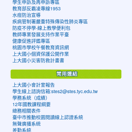
學生申訴及再申訴專區
教育部反霸凌專線1953
水痘防治宣導
疾病管制署嚴重特殊傳染性肺炎專區
防疫不停學-線上教學便利包
教師專業發展支持作業平臺
健康促進評鑑專區
桃園市學校午餐教育資訊網
上大國小個資保護公開作業
上大國小災害防救計畫書
常用連結
上大國小會計室報告
學生線上諮詢信箱:stes2@stes.tyc.edu.tw
學務系統（成績）
12年國教課程綱要
總務相關表件
臺中市推動校園閱讀線上認證系統
無聲廣播系統
差勤系統