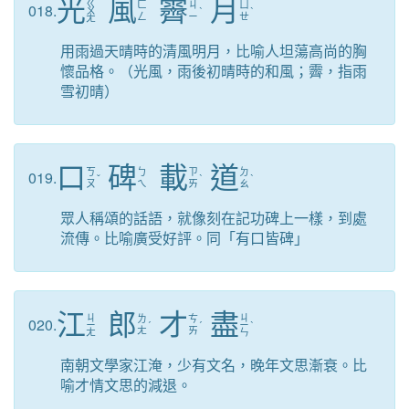
光
風
霽
月
ㄍ
ㄈ
ㄐ
ㄩ
018.
ㄨ
ˋ
ˋ
ㄥ
ㄧ
ㄝ
ㄤ
用雨過天晴時的清風明月，比喻人坦蕩高尚的胸
懷品格。（光風，雨後初晴時的和風；霽，指雨
雪初晴）
口
碑
載
道
ㄎ
ㄅ
ㄗ
ㄉ
019.
ˇ
ˋ
ˋ
ㄡ
ㄟ
ㄞ
ㄠ
眾人稱頌的話語，就像刻在記功碑上一樣，到處
流傳。比喻廣受好評。同「有口皆碑」
江
郎
才
盡
ㄐ
ㄐ
ㄌ
ㄘ
020.
ㄧ
ˊ
ˊ
ㄧ
ˋ
ㄤ
ㄞ
ㄤ
ㄣ
南朝文學家江淹，少有文名，晚年文思漸衰。比
喻才情文思的減退。