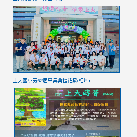
to
link
https://sites.google.com/stes.tyc.edu.tw/113school
to
https://
YfDQpp
usp=sha
上大國小第62屆畢
業典禮花絮(相片)
link
link
link
link
link
to
to
to
to
to
https://drive.google.com/file/d/1I-
https://sites.google.com/stes.tyc.edu.tw/113school
https:
https:
https:
YfDQppRvyMk686kIw6SBbssEIZ6WnT/view?
usp=sh
8M
usp=sharing