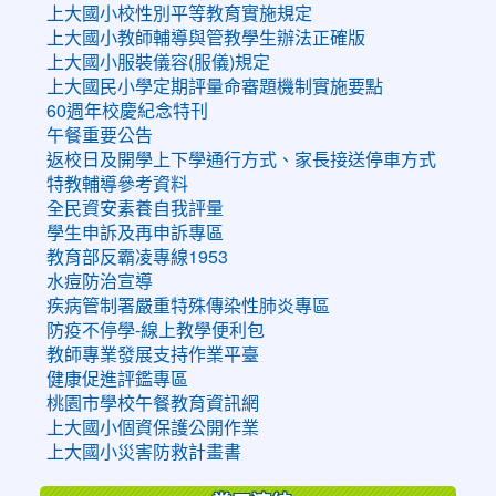
上大國小校性別平等教育實施規定
上大國小教師輔導與管教學生辦法正確版
上大國小服裝儀容(服儀)規定
上大國民小學定期評量命審題機制實施要點
60週年校慶紀念特刊
午餐重要公告
返校日及開學上下學通行方式、家長接送停車方式
特教輔導參考資料
全民資安素養自我評量
學生申訴及再申訴專區
教育部反霸凌專線1953
水痘防治宣導
疾病管制署嚴重特殊傳染性肺炎專區
防疫不停學-線上教學便利包
教師專業發展支持作業平臺
健康促進評鑑專區
桃園市學校午餐教育資訊網
上大國小個資保護公開作業
上大國小災害防救計畫書