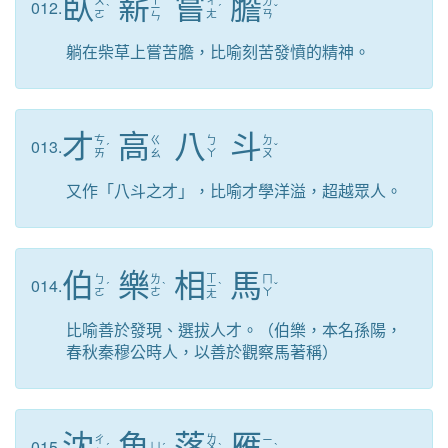
臥
薪
嘗
膽
ㄨ
ㄔ
ㄉ
012.
ˋ
ㄧ
ˊ
ˇ
ㄛ
ㄤ
ㄢ
ㄣ
躺在柴草上嘗苦膽，比喻刻苦發憤的精神。
才
高
八
斗
ㄘ
ㄍ
ㄅ
ㄉ
013.
ˊ
ˇ
ㄞ
ㄠ
ㄚ
ㄡ
又作「八斗之才」，比喻才學洋溢，超越眾人。
伯
樂
相
馬
ㄒ
ㄅ
ㄌ
ㄇ
014.
ˊ
ˋ
ㄧ
ˋ
ˇ
ㄛ
ㄜ
ㄚ
ㄤ
比喻善於發現、選拔人才。（伯樂，本名孫陽，
春秋秦穆公時人，以善於觀察馬著稱）
沈
魚
落
雁
ㄌ
ㄔ
ㄧ
015.
ˊ
ㄩ
ˊ
ㄨ
ˋ
ˋ