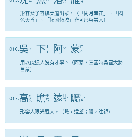
ㄣ
ㄢ
ㄛ
形容女子容貌美麗出眾。（「閉月羞花」、「國
色天香」、「傾國傾城」皆可形容美人）
吳
下
阿
蒙
ㄒ
ㄇ
016.
ㄨ
ˊ
ㄧ
ˋ
ㄚ
ˋ
ˊ
ㄥ
ㄚ
用以譏諷人沒有才學。（阿蒙，三國時吳國大將
呂蒙）
高
瞻
遠
矚
ㄍ
ㄓ
ㄩ
ㄓ
017.
ˇ
ˇ
ㄠ
ㄢ
ㄢ
ㄨ
形容人眼光遠大。（瞻，遠望；矚，注視）