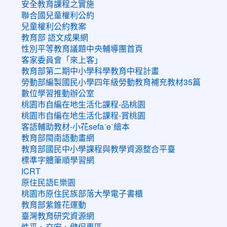
安全教育課程之實施
聯合國兒童權利公約
兒童權利公約教案
教育部 語文成果網
性別平等教育議題中央輔導團首頁
客家委員會「來上客」
教育部第二期中小學科學教育中程計畫
勞動部編製國民小學四年級勞動教育補充教材35篇
數位學習推動辦公室
桃園市自編在地生活化課程-品桃園
桃園市自編在地生活化課程-賞桃園
客語輔助教材-小花sefaˊeˋ繪本
教育部閩南語動畫網
教育部國民中小學課程與教學資源整合平臺
標準字體筆順學習網
ICRT
原住民語E樂園
桃園市原住民族部落大學電子書櫃
教育部紫錐花運動
臺灣教育研究資源網
性平、交安、健促專區