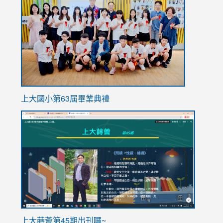
https://
上大國小第63屆畢業典禮
link
link
to
to
https://sites.google.com/stes.tyc.edu.tw/113school
https
ink
上大蒔薈第45期出刊囉~