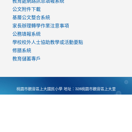
教育處網路訊息填報系統
公文附件下載
基層公文整合系統
家長辦理轉學作業注意事項
公務填報系統
學校校外人士協助教學或活動要點
修膳系統
教育儲蓄專戶
桃園市觀音區上大國民小學 地址：328桃園市觀音區上大里
大湖路1段540號 電話:03-4901174 傳真:03-4900781 Desing
by
Zyinfo