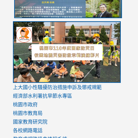
link
link
link
to
to
to
https://drive.google.com/file/d/1AXdrxzgdGrHK7k94y0
https:/
https:/
usp=sharing
v=hC_g
v=hC_g
link
上大國小性騷擾防治措施
申訴及懲戒規範
to
經濟部水利署抗旱節水專區
https://www.youtube.com/watch?
桃園市政府
v=mfpNykQ0g4M
桃園市教育局
國家教育研究院
各校網路電話