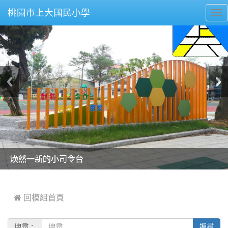
桃園市上大國民小學
To
nav
美麗的操場是我們活力的來源
美麗的操場是我們活力的來源
煥然一新的小司令台
煥然一新的小司令台
富含桃園埤塘田園風光意象的中廊
富含桃園埤塘田園風光意象的中廊
嶄新的中庭廣場
嶄新的中庭廣場
水生池生生不息
水生池生生不息
:::
 回模組首頁
搜尋：
搜尋