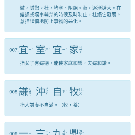
微，隱微。杜，堵塞、阻絕。漸，逐漸擴大。在
錯誤或壞事萌芽的時候及時制止，杜絕它發展。
意指謹慎地防止事物的惡化。
宜
室
宜
家
ㄐ
007.
ㄧ
ˊ
ㄕ
ˋ
ㄧ
ˊ
ㄧ
ㄚ
指女子有婦德，能使家庭和樂，夫婦和諧。
謙
沖
自
牧
ㄑ
ㄔ
ㄇ
008.
ㄧ
ㄨ
ㄗ
ˋ
ˋ
ㄨ
ㄢ
ㄥ
指人謙虛不自滿。（牧，養）
一
言
九
鼎
ㄐ
ㄉ
ㄧ
009.
ㄧ
ˊ
ㄧ
ˇ
ㄧ
ˇ