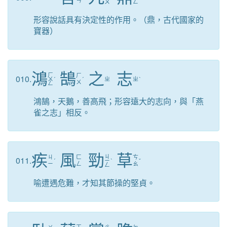
ㄢ
ㄡ
ㄥ
形容說話具有決定性的作用。（鼎，古代國家的
寶器）
鴻
鵠
之
志
ㄏ
ㄏ
010.
ㄨ
ˊ
ˊ
ㄓ
ㄓ
ˋ
ㄨ
ㄥ
鴻鵠，天鵝，善高飛；形容遠大的志向，與「燕
雀之志」相反。
疾
風
勁
草
ㄐ
ㄐ
ㄈ
ㄘ
011.
ˊ
ㄧ
ˋ
ˇ
ㄧ
ㄥ
ㄠ
ㄥ
喻遭遇危難，才知其節操的堅貞。
ㄒ