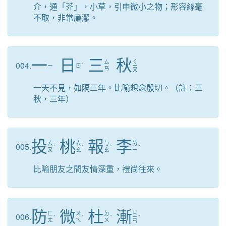
介，通「芥」，小草，引申微小之物；形容絲毫
不取，非常廉潔。
一
日
三
秋
ㄑ
ㄙ
004.
ㄧ
ㄖ
ˋ
ㄧ
ㄢ
ㄡ
一天不見，如隔三年。比喻想念殷切。（註：三
秋，三年）
投
桃
報
李
ㄊ
ㄊ
ㄅ
ㄌ
005.
ˊ
ˊ
ˋ
ˇ
ㄡ
ㄠ
ㄠ
ㄧ
比喻朋友之間友情深重，禮尚往來。
防
微
杜
漸
ㄐ
ㄈ
ㄨ
ㄉ
006.
ˊ
ˊ
ˋ
ㄧ
ˋ
ㄤ
ㄟ
ㄨ
ㄢ