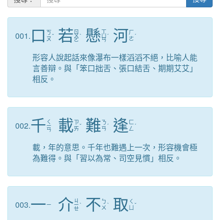
口
若
懸
河
ㄖ
ㄒ
ㄎ
ㄏ
001.
ˇ
ㄨ
ˋ
ㄩ
ˊ
ˊ
ㄡ
ㄜ
ㄛ
ㄢ
形容人說起話來像瀑布一樣滔滔不絕，比喻人能
言善辯。與「笨口拙舌、張口結舌、期期艾艾」
相反。
千
載
難
逢
ㄑ
ㄗ
ㄋ
ㄈ
002.
ㄧ
ˇ
ˊ
ˊ
ㄞ
ㄢ
ㄥ
ㄢ
載，年的意思。千年也難遇上一次，形容機會極
為難得。與「習以為常、司空見慣」相反。
一
介
不
取
ㄐ
ㄅ
ㄑ
003.
ㄧ
ㄧ
ˋ
ˋ
ˇ
ㄨ
ㄩ
ㄝ