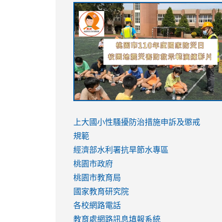
link
link
link
link
to
to
to
to
https://sites.google.com/stes.tyc.ed
https://drive.google.com/file/d/1AXdr
https://youtu.be/jJOMVWY3-
https://drive.google.com/file/d/1AXdr
usp=sharing
8M
usp=sharing
link
link
to
to
link
上大國小性騷擾防治措施
申訴及懲戒
https://www.youtube.com/watch?
https://www.youtube.com/watch?
to
規範
v=hC_gdZndU9s
v=hC_gdZndU9s
https://www.youtube.com/watch?
經濟部水利署抗旱節水專區
v=mfpNykQ0g4M
桃園市政府
桃園市教育局
國家教育研究院
各校網路電話
教育處網路訊息填報系統