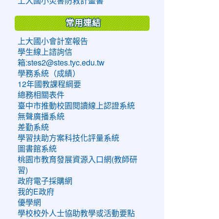
上大國小災害防救計畫書
常用連結
上大國小會計室報告
學生線上諮詢信
箱:stes2@stes.tyc.edu.tw
學務系統（成績）
12年國教課程綱要
總務相關表件
臺中市推動校園閱讀線上認證系統
無聲廣播系統
差勤系統
學習扶助方案科技化評量系統
圖書館系統
桃園市教育發展資源入口網(教師研
習)
政府電子採購網
我的E政府
優學網
學校校外人士協助教學或活動要點