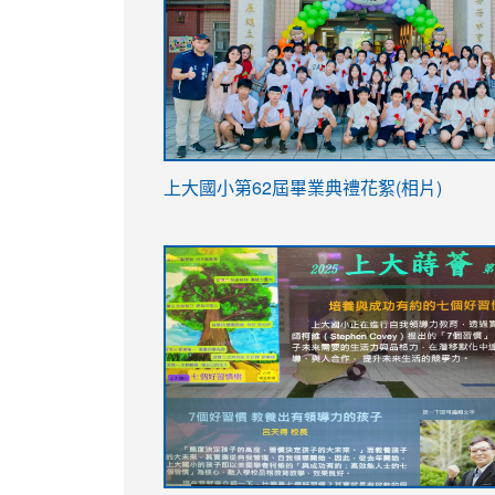
link
上大國小第62屆畢
業典禮花絮(相片)
to
link
link
https://drive.google.com/file/d/1I-
to
to
YfDQppRvyMk686kIw6SBbssEIZ6WnT/vi
https://drive.google.com/file/d/1I-
https://sites.google.com/stes.tyc.ed
usp=sharing
YfDQppRvyMk686kIw6SBbssEIZ6WnT/vi
usp=sharing