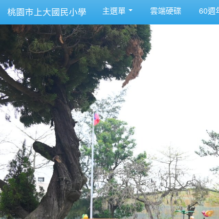
主選單
雲端硬碟
60週
桃園市上大國民小學