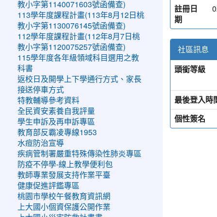
教小字第1140071603號函備查)
註冊日
0
113學年度課程計畫(113年8月12日桃
期
教小字第1130076145號函備查)
112學年度課程計畫(112年8月7日桃
教小字第1120075257號函備查)
社區訊息
115學年度各年級領域科目選用之教
頭銜等級
科書
返校日及開學上下學通行方式、家長
接送停車方式
最後登入時
特教輔導參考資料
全民資安素養自我評量
個性簽名
學生申訴及再申訴專區
教育部反霸凌專線1953
水痘防治宣導
疾病管制署嚴重特殊傳染性肺炎專區
防疫不停學-線上教學便利包
教師專業發展支持作業平臺
健康促進評鑑專區
桃園市學校午餐教育資訊網
上大國小個資保護公開作業