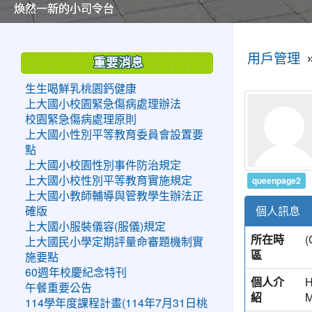
美麗的操場是我們活力的來源
美麗的操場是我們活力的來源
煥然一新的小司令台
煥然一新的小司令台
富含桃園埤塘田園風光意象的中廊
富含桃園埤塘田園風光意象的中廊
嶄新的中庭廣場
嶄新的中庭廣場
水生池生生不息
水生池生生不息
:::
:::
用戶管理
重要消息
生生喝鮮乳桃園鈣健康
上大國小校園緊急傷病處理辦法
校園緊急傷病處理原則
上大國小性別平等教育委員會設置要
點
上大國小校園性別事件防治規定
queenpage2
上大國小校性別平等教育實施規定
上大國小教師輔導與管教學生辦法正
個人訊息
確版
上大國小服裝儀容(服儀)規定
所在時
上大國民小學定期評量命審題機制實
區
施要點
60週年校慶紀念特刊
個人介
H
午餐重要公告
紹
114學年度課程計畫(114年7月31日桃