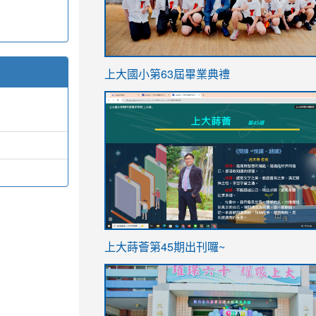
link
上大國小第63屆畢業典禮
to
link
https://sites.google.com/stes.t
to
https://sites.google.com/stes.tyc.ed
ink
link
上大蒔薈第45期出刊囉~
to
to
https://sites.google.com/stes.tyc.ed
https://sites.google.com/stes.t