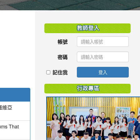
:::
教師登入
帳號
密碼
記住我
登入
行政專區
羅維亞
uums That