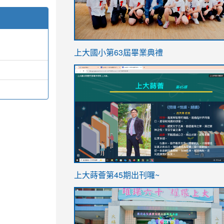
link
上大國小第63屆畢業典禮
to
link
https://sites.google.com/stes.t
to
https://sites.google.com/stes.tyc.ed
ink
link
上大蒔薈第45期出刊囉~
to
to
https://sites.google.com/stes.tyc.ed
https://sites.google.com/stes.t