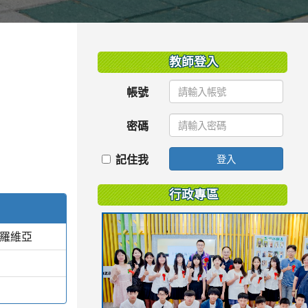
:::
教師登入
帳號
密碼
記住我
登入
行政專區
蒙羅維亞