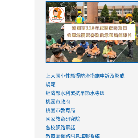
link
link
link
link
to
to
to
to
https://sites.google.com/stes.tyc.ed
https://drive.google.com/file/d/1AXdr
https://youtu.be/jJOMVWY3-
https://drive.google.com/file/d/1AXdr
usp=sharing
8M
usp=sharing
link
link
to
to
link
上大國小性騷擾防治措施
申訴及懲戒
https://www.youtube.com/watch?
https://www.youtube.com/watch?
to
規範
v=hC_gdZndU9s
v=hC_gdZndU9s
https://www.youtube.com/watch?
經濟部水利署抗旱節水專區
v=mfpNykQ0g4M
桃園市政府
桃園市教育局
國家教育研究院
各校網路電話
教育處網路訊息填報系統