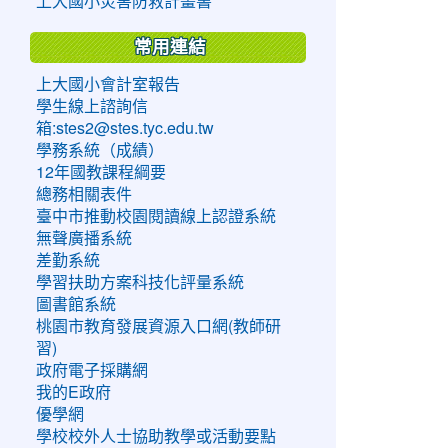
上大國小災害防救計畫書
常用連結
上大國小會計室報告
學生線上諮詢信
箱:stes2@stes.tyc.edu.tw
學務系統（成績）
12年國教課程綱要
總務相關表件
臺中市推動校園閱讀線上認證系統
無聲廣播系統
差勤系統
學習扶助方案科技化評量系統
圖書館系統
桃園市教育發展資源入口網(教師研
習)
政府電子採購網
我的E政府
優學網
學校校外人士協助教學或活動要點