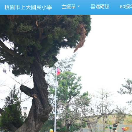
主選單
雲端硬碟
60週
桃園市上大國民小學