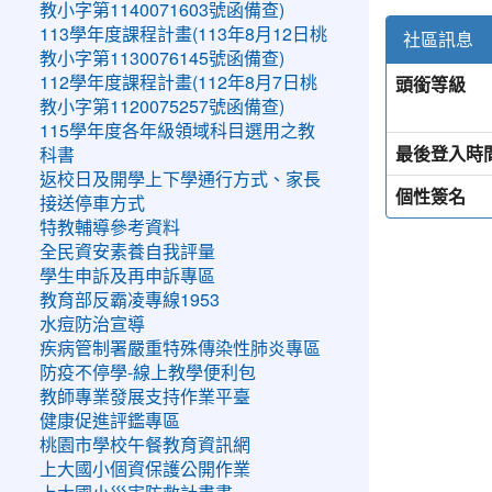
教小字第1140071603號函備查)
113學年度課程計畫(113年8月12日桃
社區訊息
教小字第1130076145號函備查)
頭銜等級
112學年度課程計畫(112年8月7日桃
教小字第1120075257號函備查)
115學年度各年級領域科目選用之教
最後登入時
科書
返校日及開學上下學通行方式、家長
個性簽名
接送停車方式
特教輔導參考資料
全民資安素養自我評量
學生申訴及再申訴專區
教育部反霸凌專線1953
水痘防治宣導
疾病管制署嚴重特殊傳染性肺炎專區
防疫不停學-線上教學便利包
教師專業發展支持作業平臺
健康促進評鑑專區
桃園市學校午餐教育資訊網
上大國小個資保護公開作業