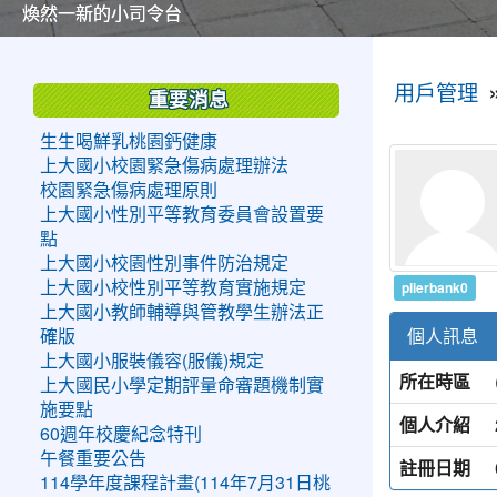
美麗的操場是我們活力的來源
美麗的操場是我們活力的來源
煥然一新的小司令台
煥然一新的小司令台
富含桃園埤塘田園風光意象的中廊
富含桃園埤塘田園風光意象的中廊
嶄新的中庭廣場
嶄新的中庭廣場
水生池生生不息
水生池生生不息
:::
:::
用戶管理
重要消息
生生喝鮮乳桃園鈣健康
上大國小校園緊急傷病處理辦法
校園緊急傷病處理原則
上大國小性別平等教育委員會設置要
點
上大國小校園性別事件防治規定
plierbank0
上大國小校性別平等教育實施規定
上大國小教師輔導與管教學生辦法正
個人訊息
確版
上大國小服裝儀容(服儀)規定
所在時區
上大國民小學定期評量命審題機制實
施要點
個人介紹
60週年校慶紀念特刊
午餐重要公告
註冊日期
114學年度課程計畫(114年7月31日桃