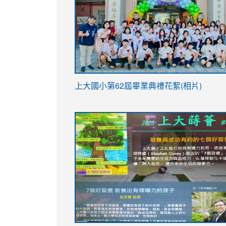
link
上大國小第62屆畢
業典禮花絮(相片)
to
link
link
https://drive.google.com/file/d/1I-
to
to
YfDQppRvyMk686kIw6SBbssEIZ6WnT/vi
https://drive.google.com/file/d/1I-
https://sites.google.com/stes.tyc.ed
usp=sharing
YfDQppRvyMk686kIw6SBbssEIZ6WnT/vi
usp=sharing