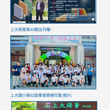
ink
上大蒔薈第45期出刊囉~
to
link
https://sites.google.com/stes.tyc.edu.tw/113school
to
https://
YfDQpp
usp=sha
上大國小第62屆畢
業典禮花絮(相片)
link
link
link
link
link