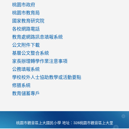
https://www.youtube.com/watch?
桃園市政府
v=mfpNykQ0g4M
桃園市教育局
國家教育研究院
各校網路電話
教育處網路訊息填報系統
公文附件下載
基層公文整合系統
家長辦理轉學作業注意事項
公務填報系統
學校校外人士協助教學或活動要點
修膳系統
教育儲蓄專戶
桃園市觀音區上大國民小學 地址：328桃園市觀音區上大里