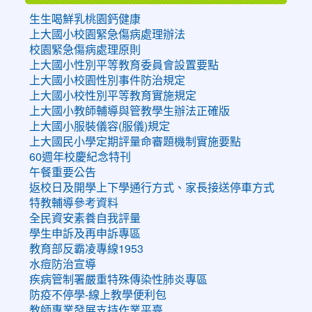
生生喝鮮乳桃園鈣健康
上大國小校園緊急傷病處理辦法
校園緊急傷病處理原則
上大國小性別平等教育委員會設置要點
上大國小校園性別事件防治規定
上大國小校性別平等教育實施規定
上大國小教師輔導與管教學生辦法正確版
上大國小服裝儀容(服儀)規定
上大國民小學定期評量命審題機制實施要點
60週年校慶紀念特刊
午餐重要公告
返校日及開學上下學通行方式、家長接送停車方式
特教輔導參考資料
全民資安素養自我評量
學生申訴及再申訴專區
教育部反霸凌專線1953
水痘防治宣導
疾病管制署嚴重特殊傳染性肺炎專區
防疫不停學-線上教學便利包
教師專業發展支持作業平臺