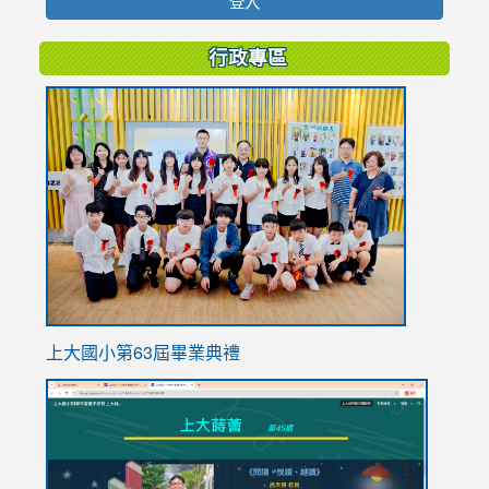
登入
行政專區
link
to
https://
上大國小第63屆畢業典禮
link
link
to
to
https://sites.google.com/stes.tyc.edu.tw/113school
https