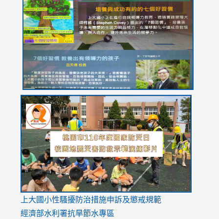
to
to
to
to
to
https://drive.google.com/file/d/1I-
https://sites.google.com/stes.tyc.edu.tw/113school
https:
https:
https:
YfDQppRvyMk686kIw6SBbssEIZ6WnT/view?
usp=sh
8M
usp=sharing
link
link
link
to
to
to
https://drive.google.com/file/d/1AXdrxzgdGrHK7k94y0
https:/
https:/
usp=sharing
v=hC_g
v=hC_g
link
上大國小性騷擾防治措施
申訴及懲戒規範
to
經濟部水利署抗旱節水專區