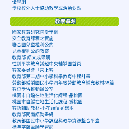
優學網
學校校外人士協助教學或活動要點
教學資源
國家教育研究院愛學網
安全教育課程之實施
聯合國兒童權利公約
兒童權利公約教案
教育部 語文成果網
性別平等教育議題中央輔導團首頁
客家委員會「來上客」
教育部第二期中小學科學教育中程計畫
勞動部編製國民小學四年級勞動教育補充教材35篇
數位學習推動辦公室
桃園市自編在地生活化課程-品桃園
桃園市自編在地生活化課程-賞桃園
客語輔助教材-小花sefaˊeˋ繪本
教育部閩南語動畫網
教育部國民中小學課程與教學資源整合平臺
標準字體筆順學習網