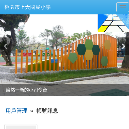
桃園市上大國民小學
To
nav
美麗的操場是我們活力的來源
美麗的操場是我們活力的來源
煥然一新的小司令台
煥然一新的小司令台
富含桃園埤塘田園風光意象的中廊
富含桃園埤塘田園風光意象的中廊
嶄新的中庭廣場
嶄新的中庭廣場
水生池生生不息
水生池生生不息
:::
»
帳號訊息
用戶管理