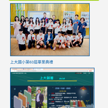
link
to
https://
上大國小第63屆畢業典禮
link
link
to
to
https://sites.google.com/stes.tyc.edu.tw/113school
https