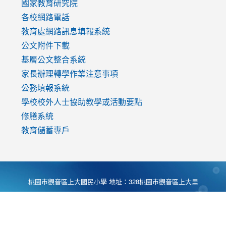
國家教育研究院
各校網路電話
教育處網路訊息填報系統
公文附件下載
基層公文整合系統
家長辦理轉學作業注意事項
公務填報系統
學校校外人士協助教學或活動要點
修膳系統
教育儲蓄專戶
桃園市觀音區上大國民小學 地址：328桃園市觀音區上大里
大湖路1段540號 電話:03-4901174 傳真:03-4900781 Desing
by
Zyinfo