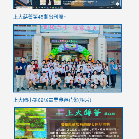
ink
上大蒔薈第45期出刊囉~
to
link
https://sites.google.com/stes.tyc.edu.tw/113school
to
https://
YfDQpp
usp=sha
上大國小第62屆畢
業典禮花絮(相片)
link
link
link
link
link
to
to
to
to
to
https://drive.google.com/file/d/1I-
https://sites.google.com/stes.tyc.edu.tw/113school
https:
https:
https:
YfDQppRvyMk686kIw6SBbssEIZ6WnT/view?
usp=sh
8M