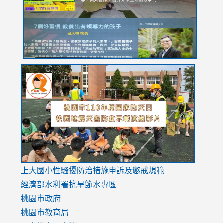
usp=sharing
link
link
link
to
to
to
https://drive.google.com/file/d/1AXdrxzgdGrHK7k94y0
https:/
https:/
usp=sharing
v=hC_g
v=hC_g
link
上大國小性騷擾防治措施
申訴及懲戒規範
to
經濟部水利署抗旱節水專區
https://www.youtube.com/watch?
桃園市政府
v=mfpNykQ0g4M
桃園市教育局