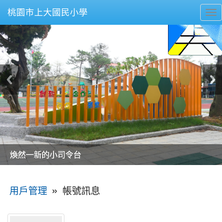
桃園市上大國民小學
To
nav
美麗的操場是我們活力的來源
美麗的操場是我們活力的來源
煥然一新的小司令台
煥然一新的小司令台
富含桃園埤塘田園風光意象的中廊
富含桃園埤塘田園風光意象的中廊
嶄新的中庭廣場
嶄新的中庭廣場
水生池生生不息
水生池生生不息
:::
»
帳號訊息
用戶管理