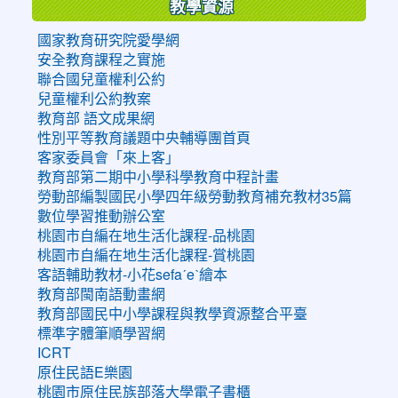
教學資源
國家教育研究院愛學網
安全教育課程之實施
聯合國兒童權利公約
兒童權利公約教案
教育部 語文成果網
性別平等教育議題中央輔導團首頁
客家委員會「來上客」
教育部第二期中小學科學教育中程計畫
勞動部編製國民小學四年級勞動教育補充教材35篇
數位學習推動辦公室
桃園市自編在地生活化課程-品桃園
桃園市自編在地生活化課程-賞桃園
客語輔助教材-小花sefaˊeˋ繪本
教育部閩南語動畫網
教育部國民中小學課程與教學資源整合平臺
標準字體筆順學習網
ICRT
原住民語E樂園
桃園市原住民族部落大學電子書櫃