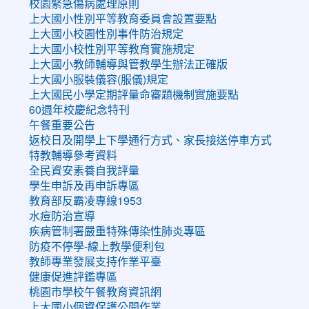
校園緊急傷病處理原則
上大國小性別平等教育委員會設置要點
上大國小校園性別事件防治規定
上大國小校性別平等教育實施規定
上大國小教師輔導與管教學生辦法正確版
上大國小服裝儀容(服儀)規定
上大國民小學定期評量命審題機制實施要點
60週年校慶紀念特刊
午餐重要公告
返校日及開學上下學通行方式、家長接送停車方式
特教輔導參考資料
全民資安素養自我評量
學生申訴及再申訴專區
教育部反霸凌專線1953
水痘防治宣導
疾病管制署嚴重特殊傳染性肺炎專區
防疫不停學-線上教學便利包
教師專業發展支持作業平臺
健康促進評鑑專區
桃園市學校午餐教育資訊網
上大國小個資保護公開作業