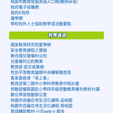
桃園市教育發展資源入口網(教師研習)
政府電子採購網
我的E政府
優學網
學校校外人士協助教學或活動要點
教學資源
國家教育研究院愛學網
安全教育課程之實施
聯合國兒童權利公約
兒童權利公約教案
教育部 語文成果網
性別平等教育議題中央輔導團首頁
客家委員會「來上客」
教育部第二期中小學科學教育中程計畫
勞動部編製國民小學四年級勞動教育補充教材35篇
數位學習推動辦公室
桃園市自編在地生活化課程-品桃園
桃園市自編在地生活化課程-賞桃園
客語輔助教材-小花sefaˊeˋ繪本