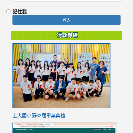
記住我
登入
行政專區
link
to
https://
上大國小第63屆畢業典禮
link
link