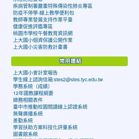
疾病管制署嚴重特殊傳染性肺炎專區
防疫不停學-線上教學便利包
教師專業發展支持作業平臺
健康促進評鑑專區
桃園市學校午餐教育資訊網
上大國小個資保護公開作業
上大國小災害防救計畫書
常用連結
上大國小會計室報告
學生線上諮詢信箱:stes2@stes.tyc.edu.tw
學務系統（成績）
12年國教課程綱要
總務相關表件
臺中市推動校園閱讀線上認證系統
無聲廣播系統
差勤系統
學習扶助方案科技化評量系統
圖書館系統