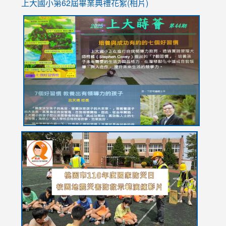
上大國小第62屆畢
業典禮花絮(相片)
link
link
link
link
link
to
to
to
to
to
https://drive.google.com/file/d/1I-
https://sites.google.com/stes.tyc.edu.tw/113school
https:
https:
https:
YfDQppRvyMk686kIw6SBbssEIZ6WnT/view?
usp=sh
8M
usp=sharing
link
link
link
to
to
to
https://drive.google.com/file/d/1AXdrxzgdGrHK7k94y0
https:/
https:/
usp=sharing
v=hC_g
v=hC_g