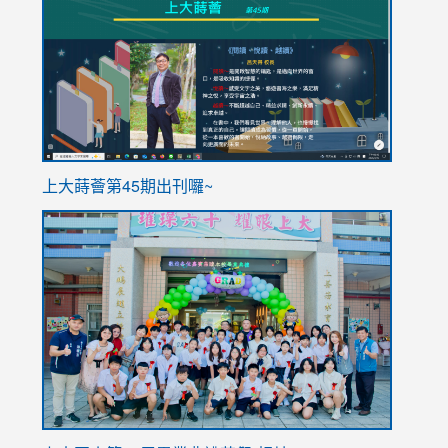
to
to
https://sites.google.com/stes.tyc.edu.tw/113school
https
ink
上大蒔薈第45期出刊囉~
to
link
https://sites.google.com/stes.tyc.edu.tw/113school
to
https://
YfDQpp
usp=sha