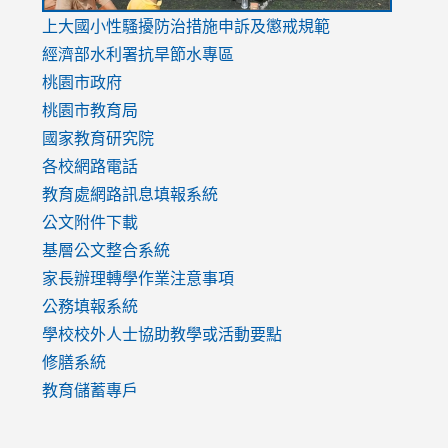
link
上大國小性騷擾防治措施
申訴及懲戒規範
to
經濟部水利署抗旱節水專區
https://www.youtube.com/watch?
桃園市政府
v=mfpNykQ0g4M
桃園市教育局
國家教育研究院
各校網路電話
教育處網路訊息填報系統
公文附件下載
基層公文整合系統
家長辦理轉學作業注意事項
公務填報系統
學校校外人士協助教學或活動要點
修膳系統
教育儲蓄專戶