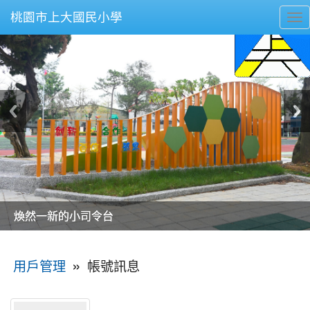
桃園市上大國民小學
To
nav
美麗的操場是我們活力的來源
美麗的操場是我們活力的來源
煥然一新的小司令台
煥然一新的小司令台
富含桃園埤塘田園風光意象的中廊
富含桃園埤塘田園風光意象的中廊
嶄新的中庭廣場
嶄新的中庭廣場
水生池生生不息
水生池生生不息
:::
»
帳號訊息
用戶管理