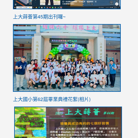
ink
上大蒔薈第45期出刊囉~
to
link
https://sites.google.com/stes.tyc.edu.tw/113school
to
https://
YfDQpp
usp=sha
上大國小第62屆畢
業典禮花絮(相片)
link
link
link
link
link
to
to
to
to
to
https://drive.google.com/file/d/1I-
https://sites.google.com/stes.tyc.edu.tw/113school
https:
https:
https:
YfDQppRvyMk686kIw6SBbssEIZ6WnT/view?
usp=sh
8M