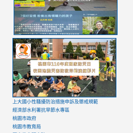
usp=sharing
link
link
link
to
to
to
https://drive.google.com/file/d/1AXdrxzgdGrHK7k94y0
https:/
https:/
usp=sharing
v=hC_g
v=hC_g
link
上大國小性騷擾防治措施
申訴及懲戒規範
to
經濟部水利署抗旱節水專區
https://www.youtube.com/watch?
桃園市政府
v=mfpNykQ0g4M
桃園市教育局