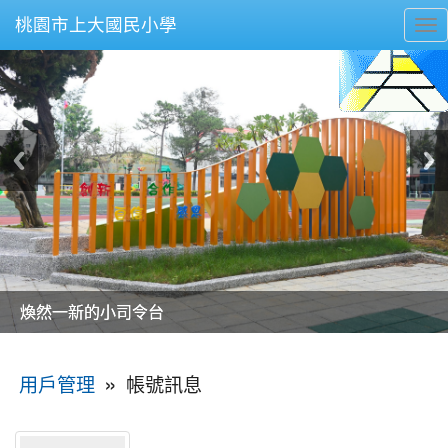
桃園市上大國民小學
To
nav
美麗的操場是我們活力的來源
美麗的操場是我們活力的來源
煥然一新的小司令台
煥然一新的小司令台
富含桃園埤塘田園風光意象的中廊
富含桃園埤塘田園風光意象的中廊
嶄新的中庭廣場
嶄新的中庭廣場
水生池生生不息
水生池生生不息
:::
»
帳號訊息
用戶管理