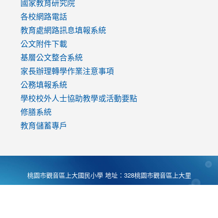
國家教育研究院
各校網路電話
教育處網路訊息填報系統
公文附件下載
基層公文整合系統
家長辦理轉學作業注意事項
公務填報系統
學校校外人士協助教學或活動要點
修膳系統
教育儲蓄專戶
桃園市觀音區上大國民小學 地址：328桃園市觀音區上大里
大湖路1段540號 電話:03-4901174 傳真:03-4900781 Desing
by
Zyinfo