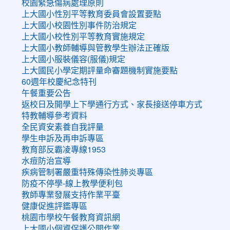
校園緊急傷病處理原則
上大國小性別平等教育委員會設置要點
上大國小校園性別事件防治規定
上大國小校性別平等教育實施規定
上大國小教師輔導與管教學生辦法正確版
上大國小服裝儀容(服儀)規定
上大國民小學定期評量命審題機制實施要點
60週年校慶紀念特刊
午餐重要公告
返校日及開學上下學通行方式、家長接送停車方式
特教輔導參考資料
全民資安素養自我評量
學生申訴及再申訴專區
教育部反霸凌專線1953
水痘防治宣導
疾病管制署嚴重特殊傳染性肺炎專區
防疫不停學-線上教學便利包
教師專業發展支持作業平臺
健康促進評鑑專區
桃園市學校午餐教育資訊網
上大國小個資保護公開作業