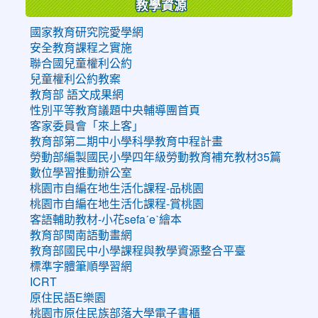
教學資源
國家教育研究院愛學網
安全教育課程之實施
聯合國兒童權利公約
兒童權利公約教案
教育部 語文成果網
性別平等教育議題中央輔導團首頁
客家委員會「來上客」
教育部第二期中小學科學教育中程計畫
勞動部編製國民小學四年級勞動教育補充教材35篇
數位學習推動辦公室
桃園市自編在地生活化課程-品桃園
桃園市自編在地生活化課程-賞桃園
客語輔助教材-小花sefaˊeˋ繪本
教育部閩南語動畫網
教育部國民中小學課程與教學資源整合平臺
標準字體筆順學習網
ICRT
原住民語E樂園
桃園市原住民族部落大學電子書櫃