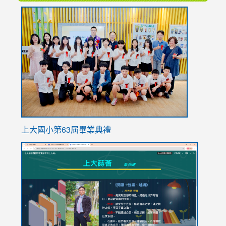
link
to
https://
上大國小第63屆畢業典禮
link
link
to
to
https://sites.google.com/stes.tyc.edu.tw/113school
https