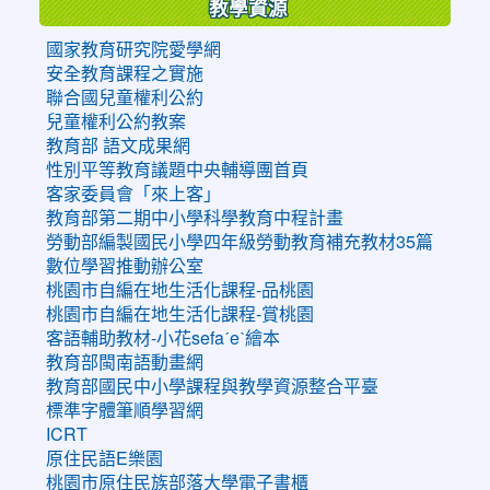
教學資源
國家教育研究院愛學網
安全教育課程之實施
聯合國兒童權利公約
兒童權利公約教案
教育部 語文成果網
性別平等教育議題中央輔導團首頁
客家委員會「來上客」
教育部第二期中小學科學教育中程計畫
勞動部編製國民小學四年級勞動教育補充教材35篇
數位學習推動辦公室
桃園市自編在地生活化課程-品桃園
桃園市自編在地生活化課程-賞桃園
客語輔助教材-小花sefaˊeˋ繪本
教育部閩南語動畫網
教育部國民中小學課程與教學資源整合平臺
標準字體筆順學習網
ICRT
原住民語E樂園
桃園市原住民族部落大學電子書櫃