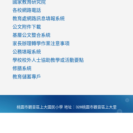
國家教育研究院
各校網路電話
教育處網路訊息填報系統
公文附件下載
基層公文整合系統
家長辦理轉學作業注意事項
公務填報系統
學校校外人士協助教學或活動要點
修膳系統
教育儲蓄專戶
桃園市觀音區上大國民小學 地址：328桃園市觀音區上大里
大湖路1段540號 電話:03-4901174 傳真:03-4900781 Desing
by
Zyinfo