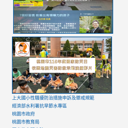
usp=sharing
link
link
link
to
to
to
https://drive.google.com/file/d/1AXdrxzgdGrHK7k94y0
https:/
https:/
usp=sharing
v=hC_g
v=hC_g
link
上大國小性騷擾防治措施
申訴及懲戒規範
to
經濟部水利署抗旱節水專區
https://www.youtube.com/watch?
桃園市政府
v=mfpNykQ0g4M
桃園市教育局