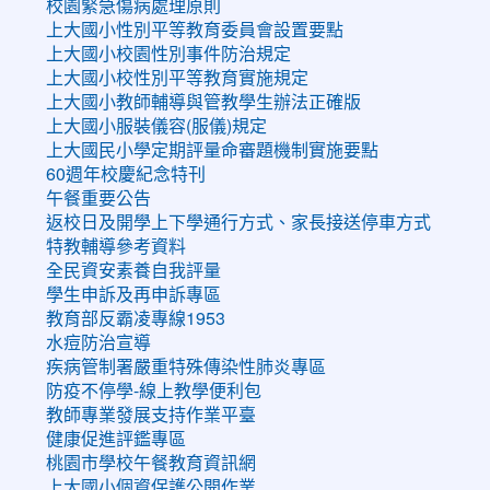
校園緊急傷病處理原則
上大國小性別平等教育委員會設置要點
上大國小校園性別事件防治規定
上大國小校性別平等教育實施規定
上大國小教師輔導與管教學生辦法正確版
上大國小服裝儀容(服儀)規定
上大國民小學定期評量命審題機制實施要點
60週年校慶紀念特刊
午餐重要公告
返校日及開學上下學通行方式、家長接送停車方式
特教輔導參考資料
全民資安素養自我評量
學生申訴及再申訴專區
教育部反霸凌專線1953
水痘防治宣導
疾病管制署嚴重特殊傳染性肺炎專區
防疫不停學-線上教學便利包
教師專業發展支持作業平臺
健康促進評鑑專區
桃園市學校午餐教育資訊網
上大國小個資保護公開作業