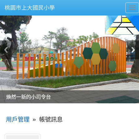
桃園市上大國民小學
To
nav
美麗的操場是我們活力的來源
美麗的操場是我們活力的來源
煥然一新的小司令台
煥然一新的小司令台
富含桃園埤塘田園風光意象的中廊
富含桃園埤塘田園風光意象的中廊
嶄新的中庭廣場
嶄新的中庭廣場
水生池生生不息
水生池生生不息
:::
»
帳號訊息
用戶管理