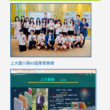
link
to
https://
上大國小第63屆畢業典禮
link
link
to
to
https://sites.google.com/stes.tyc.edu.tw/113school
https