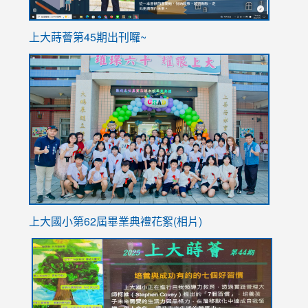
ink
上大蒔薈第45期出刊囉~
to
link
https://sites.google.com/stes.tyc.edu.tw/113school
to
https://
YfDQpp
usp=sha
上大國小第62屆畢
業典禮花絮(相片)
link
link
link
link
link
to
to
to
to
to
https://drive.google.com/file/d/1I-
https://sites.google.com/stes.tyc.edu.tw/113school
https:
https:
https:
YfDQppRvyMk686kIw6SBbssEIZ6WnT/view?
usp=sh
8M