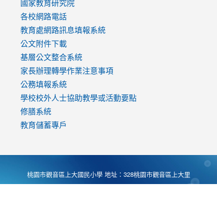
國家教育研究院
各校網路電話
教育處網路訊息填報系統
公文附件下載
基層公文整合系統
家長辦理轉學作業注意事項
公務填報系統
學校校外人士協助教學或活動要點
修膳系統
教育儲蓄專戶
桃園市觀音區上大國民小學 地址：328桃園市觀音區上大里
大湖路1段540號 電話:03-4901174 傳真:03-4900781 Desing
by
Zyinfo