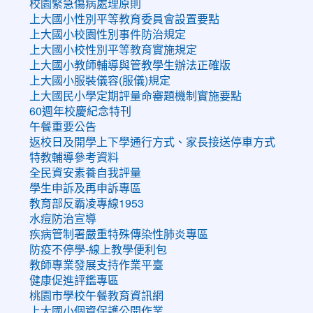
校園緊急傷病處理原則
上大國小性別平等教育委員會設置要點
上大國小校園性別事件防治規定
上大國小校性別平等教育實施規定
上大國小教師輔導與管教學生辦法正確版
上大國小服裝儀容(服儀)規定
上大國民小學定期評量命審題機制實施要點
60週年校慶紀念特刊
午餐重要公告
返校日及開學上下學通行方式、家長接送停車方式
特教輔導參考資料
全民資安素養自我評量
學生申訴及再申訴專區
教育部反霸凌專線1953
水痘防治宣導
疾病管制署嚴重特殊傳染性肺炎專區
防疫不停學-線上教學便利包
教師專業發展支持作業平臺
健康促進評鑑專區
桃園市學校午餐教育資訊網
上大國小個資保護公開作業