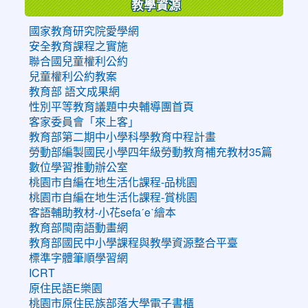
教學資源
國家教育研究院愛學網
安全教育課程之實施
聯合國兒童權利公約
兒童權利公約教案
教育部 語文成果網
性別平等教育議題中央輔導團首頁
客家委員會「來上客」
教育部第二期中小學科學教育中程計畫
勞動部編製國民小學四年級勞動教育補充教材35篇
數位學習推動辦公室
桃園市自編在地生活化課程-品桃園
桃園市自編在地生活化課程-賞桃園
客語輔助教材-小花sefaˊeˋ繪本
教育部閩南語動畫網
教育部國民中小學課程與教學資源整合平臺
標準字體筆順學習網
ICRT
原住民語E樂園
桃園市原住民族部落大學電子書櫃