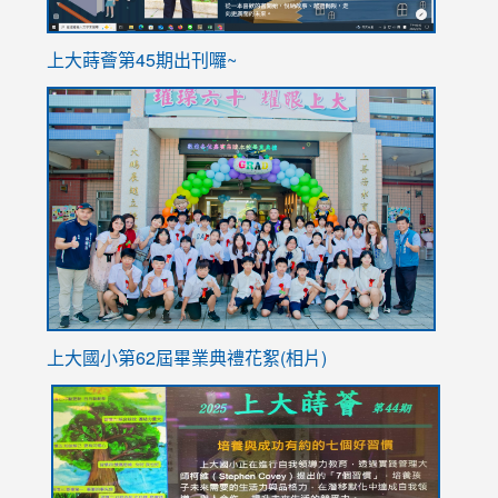
ink
上大蒔薈第45期出刊囉~
to
link
https://sites.google.com/stes.tyc.edu.tw/113school
to
https://
YfDQpp
usp=sha
上大國小第62屆畢
業典禮花絮(相片)
link
link
link
link
link
to
to
to
to
to
https://drive.google.com/file/d/1I-
https://sites.google.com/stes.tyc.edu.tw/113school
https:
https:
https:
YfDQppRvyMk686kIw6SBbssEIZ6WnT/view?
usp=sh
8M