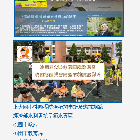
usp=sharing
link
link
link
to
to
to
https://drive.google.com/file/d/1AXdrxzgdGrHK7k94y0
https:/
https:/
usp=sharing
v=hC_g
v=hC_g
link
上大國小性騷擾防治措施
申訴及懲戒規範
to
經濟部水利署抗旱節水專區
https://www.youtube.com/watch?
桃園市政府
v=mfpNykQ0g4M
桃園市教育局