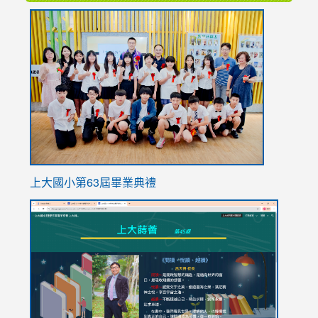
link
to
https://
上大國小第63屆畢業典禮
link
link
to
to
https://sites.google.com/stes.tyc.edu.tw/113school
https