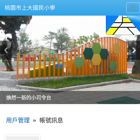
桃園市上大國民小學
To
nav
美麗的操場是我們活力的來源
美麗的操場是我們活力的來源
煥然一新的小司令台
煥然一新的小司令台
富含桃園埤塘田園風光意象的中廊
富含桃園埤塘田園風光意象的中廊
嶄新的中庭廣場
嶄新的中庭廣場
水生池生生不息
水生池生生不息
:::
»
帳號訊息
用戶管理