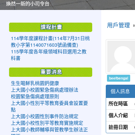
美麗的操場是我們活力的來源
美麗的操場是我們活力的來源
煥然一新的小司令台
煥然一新的小司令台
富含桃園埤塘田園風光意象的中廊
富含桃園埤塘田園風光意象的中廊
嶄新的中庭廣場
嶄新的中庭廣場
水生池生生不息
水生池生生不息
:::
:::
用戶管理
課程計畫
114學年度課程計畫(114年7月31日桃
教小字第1140071603號函備查)
115學年度各年級領域科目選用之教
科書
重要消息
beefbengal
生生喝鮮乳桃園鈣健康
上大國小校園緊急傷病處理辦法
個人訊息
校園緊急傷病處理原則
所在時區
上大國小性別平等教育委員會設置要
點
個人介紹
上大國小校園性別事件防治規定
上大國小校性別平等教育實施規定
註冊日期
上大國小教師輔導與管教學生辦法正