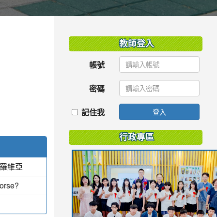
:::
教師登入
帳號
密碼
記住我
登入
行政專區
蒙羅維亞
Worse?