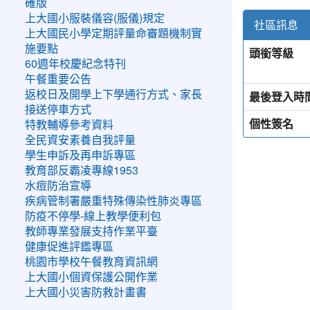
確版
上大國小服裝儀容(服儀)規定
社區訊息
上大國民小學定期評量命審題機制實
施要點
頭銜等級
60週年校慶紀念特刊
午餐重要公告
返校日及開學上下學通行方式、家長
最後登入時
接送停車方式
個性簽名
特教輔導參考資料
全民資安素養自我評量
學生申訴及再申訴專區
教育部反霸凌專線1953
水痘防治宣導
疾病管制署嚴重特殊傳染性肺炎專區
防疫不停學-線上教學便利包
教師專業發展支持作業平臺
健康促進評鑑專區
桃園市學校午餐教育資訊網
上大國小個資保護公開作業
上大國小災害防救計畫書