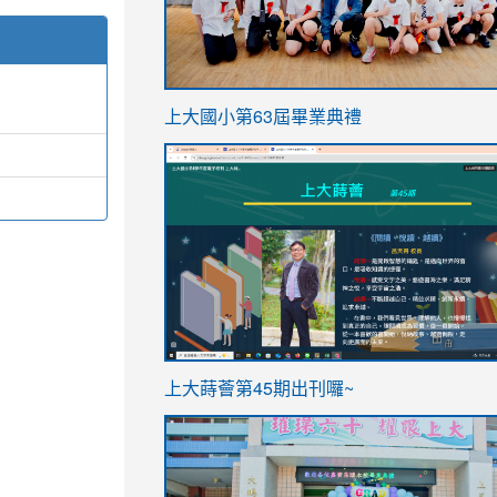
link
上大國小第63屆畢業典禮
to
link
https://sites.google.com/stes.t
to
https://sites.google.com/stes.tyc.ed
ink
link
上大蒔薈第45期出刊囉~
to
to
https://sites.google.com/stes.tyc.ed
https://sites.google.com/stes.t