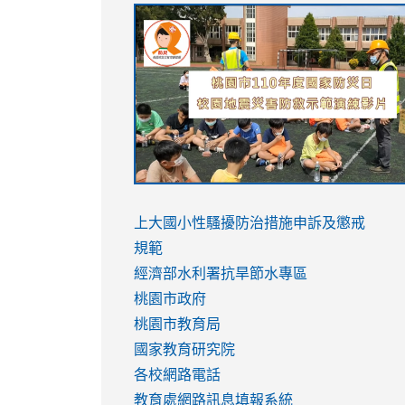
link
link
link
link
to
to
to
to
https://sites.google.com/stes.tyc.ed
https://drive.google.com/file/d/1AXdr
https://youtu.be/jJOMVWY3-
https://drive.google.com/file/d/1AXdr
usp=sharing
8M
usp=sharing
link
link
to
to
link
上大國小性騷擾防治措施
申訴及懲戒
https://www.youtube.com/watch?
https://www.youtube.com/watch?
to
規範
v=hC_gdZndU9s
v=hC_gdZndU9s
https://www.youtube.com/watch?
經濟部水利署抗旱節水專區
v=mfpNykQ0g4M
桃園市政府
桃園市教育局
國家教育研究院
各校網路電話
教育處網路訊息填報系統