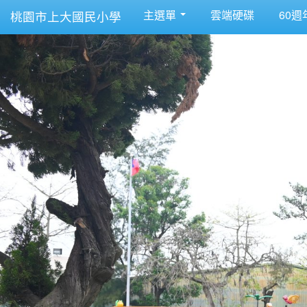
主選單
雲端硬碟
60週
桃園市上大國民小學