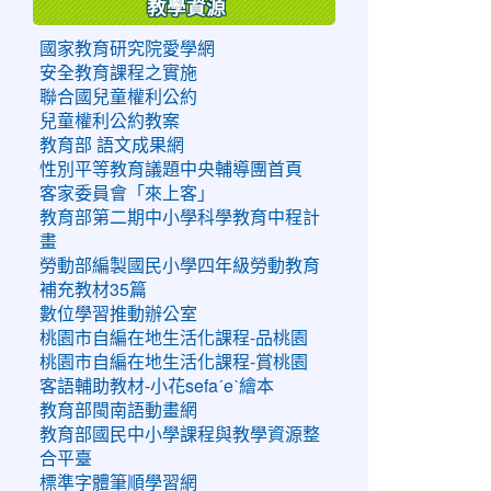
教學資源
國家教育研究院愛學網
安全教育課程之實施
聯合國兒童權利公約
兒童權利公約教案
教育部 語文成果網
性別平等教育議題中央輔導團首頁
客家委員會「來上客」
教育部第二期中小學科學教育中程計
畫
勞動部編製國民小學四年級勞動教育
補充教材35篇
數位學習推動辦公室
桃園市自編在地生活化課程-品桃園
桃園市自編在地生活化課程-賞桃園
客語輔助教材-小花sefaˊeˋ繪本
教育部閩南語動畫網
教育部國民中小學課程與教學資源整
合平臺
標準字體筆順學習網