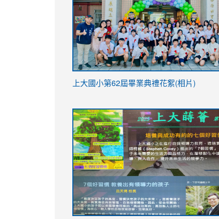
link
上大國小第62屆畢
業典禮花絮(相片)
to
link
link
https://drive.google.com/file/d/1I-
to
to
YfDQppRvyMk686kIw6SBbssEIZ6WnT/vi
https://drive.google.com/file/d/1I-
https://sites.google.com/stes.tyc.ed
usp=sharing
YfDQppRvyMk686kIw6SBbssEIZ6WnT/vi
usp=sharing