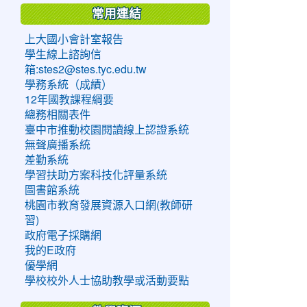
常用連結
上大國小會計室報告
學生線上諮詢信
箱:stes2@stes.tyc.edu.tw
學務系統（成績）
12年國教課程綱要
總務相關表件
臺中市推動校園閱讀線上認證系統
無聲廣播系統
差勤系統
學習扶助方案科技化評量系統
圖書館系統
桃園市教育發展資源入口網(教師研
習)
政府電子採購網
我的E政府
優學網
學校校外人士協助教學或活動要點