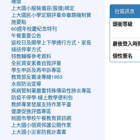
確版
上大國小服裝儀容(服儀)規定
社區訊息
上大國民小學定期評量命審題機制實
施要點
頭銜等級
60週年校慶紀念特刊
午餐重要公告
返校日及開學上下學通行方式、家長
最後登入時
接送停車方式
個性簽名
特教輔導參考資料
全民資安素養自我評量
學生申訴及再申訴專區
教育部反霸凌專線1953
水痘防治宣導
疾病管制署嚴重特殊傳染性肺炎專區
防疫不停學-線上教學便利包
教師專業發展支持作業平臺
健康促進評鑑專區
桃園市學校午餐教育資訊網
上大國小個資保護公開作業
上大國小災害防救計畫書