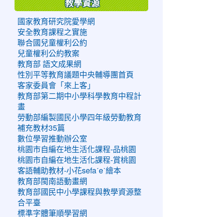
教學資源
國家教育研究院愛學網
安全教育課程之實施
聯合國兒童權利公約
兒童權利公約教案
教育部 語文成果網
性別平等教育議題中央輔導團首頁
客家委員會「來上客」
教育部第二期中小學科學教育中程計
畫
勞動部編製國民小學四年級勞動教育
補充教材35篇
數位學習推動辦公室
桃園市自編在地生活化課程-品桃園
桃園市自編在地生活化課程-賞桃園
客語輔助教材-小花sefaˊeˋ繪本
教育部閩南語動畫網
教育部國民中小學課程與教學資源整
合平臺
標準字體筆順學習網