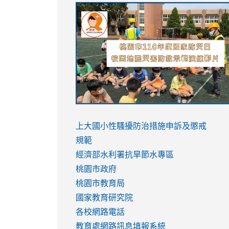
link
link
link
link
to
to
to
to
https://sites.google.com/stes.tyc.ed
https://drive.google.com/file/d/1AXdr
https://youtu.be/jJOMVWY3-
https://drive.google.com/file/d/1AXdr
usp=sharing
8M
usp=sharing
link
link
to
to
link
上大國小性騷擾防治措施
申訴及懲戒
https://www.youtube.com/watch?
https://www.youtube.com/watch?
to
規範
v=hC_gdZndU9s
v=hC_gdZndU9s
https://www.youtube.com/watch?
經濟部水利署抗旱節水專區
v=mfpNykQ0g4M
桃園市政府
桃園市教育局
國家教育研究院
各校網路電話
教育處網路訊息填報系統