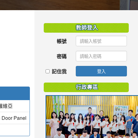
:::
教師登入
帳號
密碼
記住我
登入
行政專區
羅維亞
c Door Panel