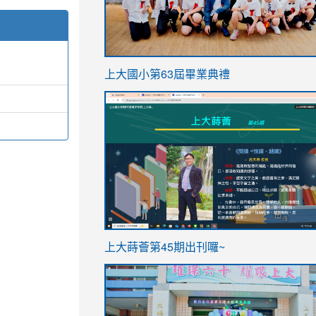
link
上大國小第63屆畢業典禮
to
link
https://sites.google.com/stes.t
to
https://sites.google.com/stes.tyc.ed
ink
link
上大蒔薈第45期出刊囉~
to
to
https://sites.google.com/stes.tyc.ed
https://sites.google.com/stes.t