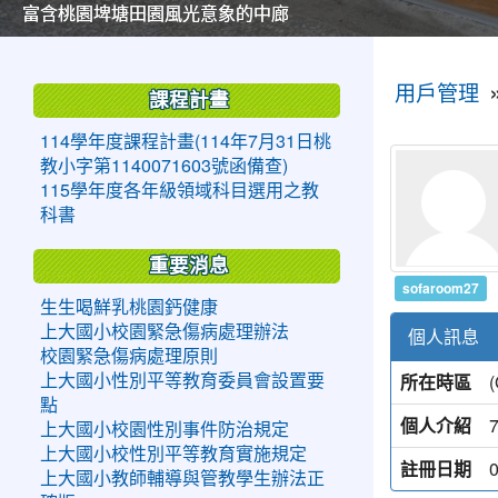
美麗的操場是我們活力的來源
美麗的操場是我們活力的來源
煥然一新的小司令台
煥然一新的小司令台
富含桃園埤塘田園風光意象的中廊
富含桃園埤塘田園風光意象的中廊
嶄新的中庭廣場
嶄新的中庭廣場
水生池生生不息
水生池生生不息
:::
:::
用戶管理
課程計畫
114學年度課程計畫(114年7月31日桃
教小字第1140071603號函備查)
115學年度各年級領域科目選用之教
科書
重要消息
sofaroom27
生生喝鮮乳桃園鈣健康
上大國小校園緊急傷病處理辦法
個人訊息
校園緊急傷病處理原則
所在時區
上大國小性別平等教育委員會設置要
點
個人介紹
7
上大國小校園性別事件防治規定
上大國小校性別平等教育實施規定
註冊日期
上大國小教師輔導與管教學生辦法正