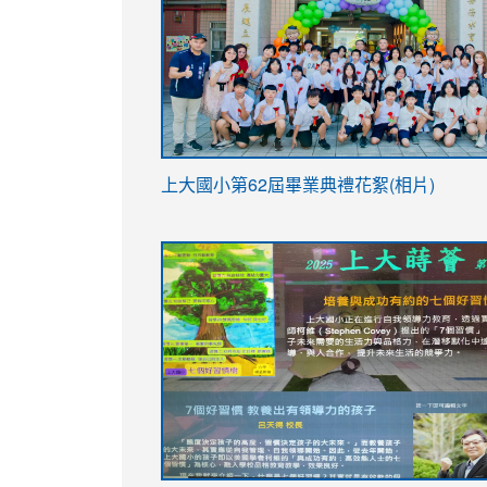
link
上大國小第62屆畢
業典禮花絮(相片)
to
link
link
https://drive.google.com/file/d/1I-
to
to
YfDQppRvyMk686kIw6SBbssEIZ6WnT/vi
https://drive.google.com/file/d/1I-
https://sites.google.com/stes.tyc.ed
usp=sharing
YfDQppRvyMk686kIw6SBbssEIZ6WnT/vi
usp=sharing