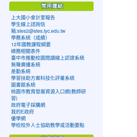
常用連結
上大國小會計室報告
學生線上諮詢信
箱:stes2@stes.tyc.edu.tw
學務系統（成績）
12年國教課程綱要
總務相關表件
臺中市推動校園閱讀線上認證系統
無聲廣播系統
差勤系統
學習扶助方案科技化評量系統
圖書館系統
桃園市教育發展資源入口網(教師研
習)
政府電子採購網
我的E政府
優學網
學校校外人士協助教學或活動要點