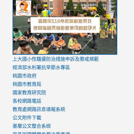
to
to
to
https://drive.google.com/file/d/1AXdrxzgdGrHK7k94y0
https:/
https:/
usp=sharing
v=hC_g
v=hC_g
link
上大國小性騷擾防治措施
申訴及懲戒規範
to
經濟部水利署抗旱節水專區
https://www.youtube.com/watch?
桃園市政府
v=mfpNykQ0g4M
桃園市教育局
國家教育研究院
各校網路電話
教育處網路訊息填報系統
公文附件下載
基層公文整合系統