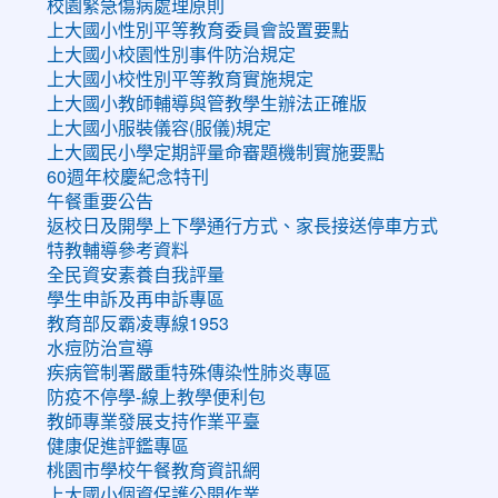
校園緊急傷病處理原則
上大國小性別平等教育委員會設置要點
上大國小校園性別事件防治規定
上大國小校性別平等教育實施規定
上大國小教師輔導與管教學生辦法正確版
上大國小服裝儀容(服儀)規定
上大國民小學定期評量命審題機制實施要點
60週年校慶紀念特刊
午餐重要公告
返校日及開學上下學通行方式、家長接送停車方式
特教輔導參考資料
全民資安素養自我評量
學生申訴及再申訴專區
教育部反霸凌專線1953
水痘防治宣導
疾病管制署嚴重特殊傳染性肺炎專區
防疫不停學-線上教學便利包
教師專業發展支持作業平臺
健康促進評鑑專區
桃園市學校午餐教育資訊網
上大國小個資保護公開作業