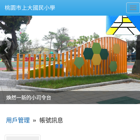
桃園市上大國民小學
To
nav
美麗的操場是我們活力的來源
美麗的操場是我們活力的來源
煥然一新的小司令台
煥然一新的小司令台
富含桃園埤塘田園風光意象的中廊
富含桃園埤塘田園風光意象的中廊
嶄新的中庭廣場
嶄新的中庭廣場
水生池生生不息
水生池生生不息
:::
»
帳號訊息
用戶管理