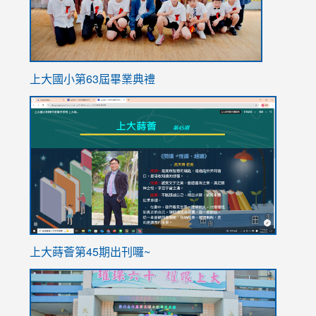
上大國小第63屆畢業典禮
link
link
to
to
https://sites.google.com/stes.tyc.edu.tw/113school
https
ink
上大蒔薈第45期出刊囉~
to
link
https://sites.google.com/stes.tyc.edu.tw/113school
to