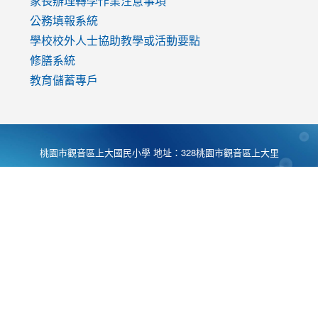
家長辦理轉學作業注意事項
公務填報系統
學校校外人士協助教學或活動要點
修膳系統
教育儲蓄專戶
桃園市觀音區上大國民小學 地址：328桃園市觀音區上大里
大湖路1段540號 電話:03-4901174 傳真:03-4900781 Desing
by
Zyinfo