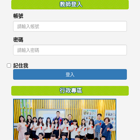
教師登入
帳號
密碼
記住我
登入
行政專區
link
to
https://