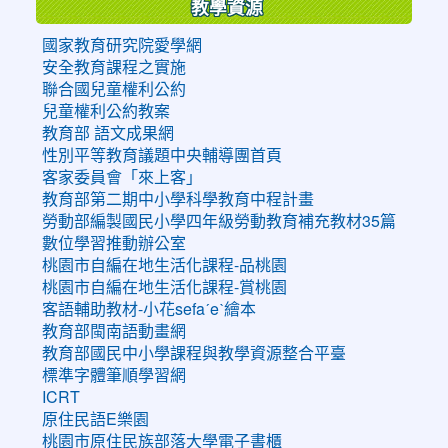
教學資源
國家教育研究院愛學網
安全教育課程之實施
聯合國兒童權利公約
兒童權利公約教案
教育部 語文成果網
性別平等教育議題中央輔導團首頁
客家委員會「來上客」
教育部第二期中小學科學教育中程計畫
勞動部編製國民小學四年級勞動教育補充教材35篇
數位學習推動辦公室
桃園市自編在地生活化課程-品桃園
桃園市自編在地生活化課程-賞桃園
客語輔助教材-小花sefaˊeˋ繪本
教育部閩南語動畫網
教育部國民中小學課程與教學資源整合平臺
標準字體筆順學習網
ICRT
原住民語E樂園
桃園市原住民族部落大學電子書櫃