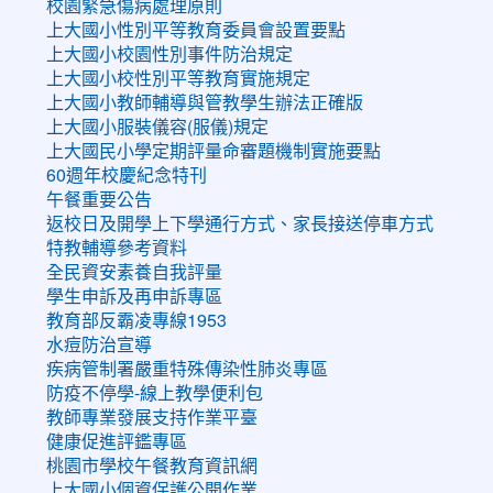
校園緊急傷病處理原則
上大國小性別平等教育委員會設置要點
上大國小校園性別事件防治規定
上大國小校性別平等教育實施規定
上大國小教師輔導與管教學生辦法正確版
上大國小服裝儀容(服儀)規定
上大國民小學定期評量命審題機制實施要點
60週年校慶紀念特刊
午餐重要公告
返校日及開學上下學通行方式、家長接送停車方式
特教輔導參考資料
全民資安素養自我評量
學生申訴及再申訴專區
教育部反霸凌專線1953
水痘防治宣導
疾病管制署嚴重特殊傳染性肺炎專區
防疫不停學-線上教學便利包
教師專業發展支持作業平臺
健康促進評鑑專區
桃園市學校午餐教育資訊網
上大國小個資保護公開作業