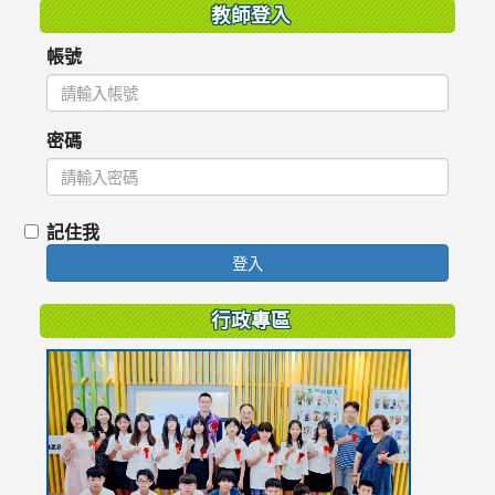
教師登入
帳號
密碼
記住我
登入
行政專區
link
to
https://