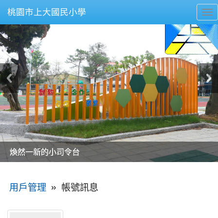
桃園市上大國民小學
To
nav
美麗的操場是我們活力的來源
美麗的操場是我們活力的來源
煥然一新的小司令台
煥然一新的小司令台
富含桃園埤塘田園風光意象的中廊
富含桃園埤塘田園風光意象的中廊
嶄新的中庭廣場
嶄新的中庭廣場
水生池生生不息
水生池生生不息
:::
»
帳號訊息
用戶管理