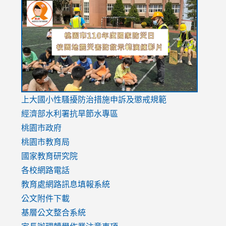
to
to
to
https://drive.google.com/file/d/1AXdrxzgdGrHK7k94y0
https:/
https:/
usp=sharing
v=hC_g
v=hC_g
link
上大國小性騷擾防治措施
申訴及懲戒規範
to
經濟部水利署抗旱節水專區
https://www.youtube.com/watch?
桃園市政府
v=mfpNykQ0g4M
桃園市教育局
國家教育研究院
各校網路電話
教育處網路訊息填報系統
公文附件下載
基層公文整合系統