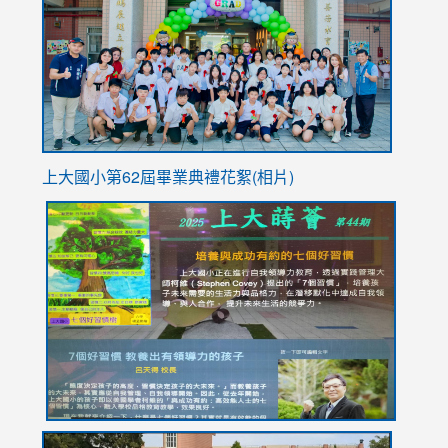
https://
YfDQpp
usp=sha
上大國小第62屆畢
業典禮花絮(相片)
link
link
link
link
link
to
to
to
to
to
https://drive.google.com/file/d/1I-
https://sites.google.com/stes.tyc.edu.tw/113school
https:
https:
https:
YfDQppRvyMk686kIw6SBbssEIZ6WnT/view?
usp=sh
8M
usp=sharing
link
link
link