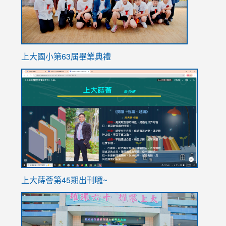
上大國小第63屆畢業典禮
link
link
to
to
https://sites.google.com/stes.tyc.edu.tw/113school
https
ink
上大蒔薈第45期出刊囉~
to
link
https://sites.google.com/stes.tyc.edu.tw/113school
to