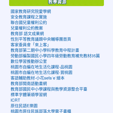
教學資源
國家教育研究院愛學網
安全教育課程之實施
聯合國兒童權利公約
兒童權利公約教案
教育部 語文成果網
性別平等教育議題中央輔導團首頁
客家委員會「來上客」
教育部第二期中小學科學教育中程計畫
勞動部編製國民小學四年級勞動教育補充教材35篇
數位學習推動辦公室
桃園市自編在地生活化課程-品桃園
桃園市自編在地生活化課程-賞桃園
客語輔助教材-小花sefaˊeˋ繪本
教育部閩南語動畫網
教育部國民中小學課程與教學資源整合平臺
標準字體筆順學習網
ICRT
原住民語E樂園
桃園市原住民族部落大學電子書櫃