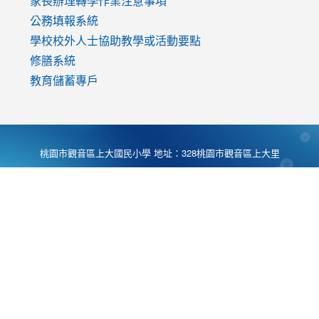
家長辦理轉學作業注意事項
公務填報系統
學校校外人士協助教學或活動要點
修膳系統
教育儲蓄專戶
桃園市觀音區上大國民小學 地址：328桃園市觀音區上大里
大湖路1段540號 電話:03-4901174 傳真:03-4900781 Desing
by
Zyinfo