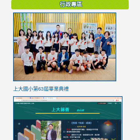
行政專區
link
to
https://
上大國小第63屆畢業典禮
link
link
to
to
https://sites.google.com/stes.tyc.edu.tw/113school
https