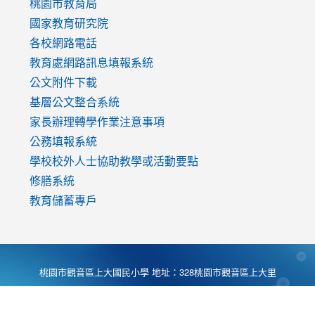
v=mfpNykQ0g4M
桃園市教育局
國家教育研究院
各校網路電話
教育處網路訊息填報系統
公文附件下載
基層公文整合系統
家長辦理轉學作業注意事項
公務填報系統
學校校外人士協助教學或活動要點
修膳系統
教育儲蓄專戶
桃園市觀音區上大國民小學 地址：328桃園市觀音區上大里
大湖路1段540號 電話:03-4901174 傳真:03-4900781 Desing
by
Zyinfo