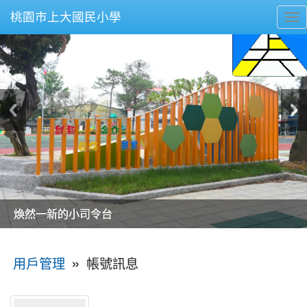
桃園市上大國民小學
To
nav
美麗的操場是我們活力的來源
美麗的操場是我們活力的來源
煥然一新的小司令台
煥然一新的小司令台
富含桃園埤塘田園風光意象的中廊
富含桃園埤塘田園風光意象的中廊
嶄新的中庭廣場
嶄新的中庭廣場
水生池生生不息
水生池生生不息
:::
»
帳號訊息
用戶管理