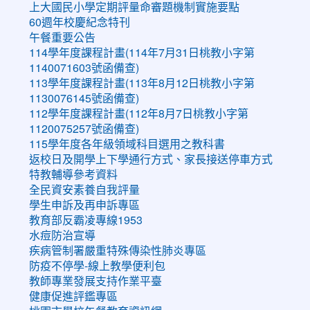
上大國民小學定期評量命審題機制實施要點
60週年校慶紀念特刊
午餐重要公告
114學年度課程計畫(114年7月31日桃教小字第
1140071603號函備查)
113學年度課程計畫(113年8月12日桃教小字第
1130076145號函備查)
112學年度課程計畫(112年8月7日桃教小字第
1120075257號函備查)
115學年度各年級領域科目選用之教科書
返校日及開學上下學通行方式、家長接送停車方式
特教輔導參考資料
全民資安素養自我評量
學生申訴及再申訴專區
教育部反霸凌專線1953
水痘防治宣導
疾病管制署嚴重特殊傳染性肺炎專區
防疫不停學-線上教學便利包
教師專業發展支持作業平臺
健康促進評鑑專區