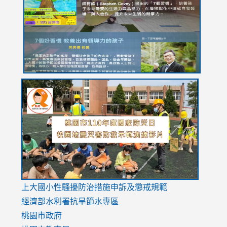
YfDQppRvyMk686kIw6SBbssEIZ6WnT/view?
usp=sh
8M
usp=sharing
link
link
link
to
to
to
https://drive.google.com/file/d/1AXdrxzgdGrHK7k94y0
https:/
https:/
usp=sharing
v=hC_g
v=hC_g
link
上大國小性騷擾防治措施
申訴及懲戒規範
to
經濟部水利署抗旱節水專區
https://www.youtube.com/watch?
桃園市政府