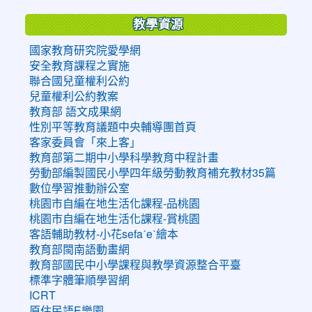
教學資源
國家教育研究院愛學網
安全教育課程之實施
聯合國兒童權利公約
兒童權利公約教案
教育部 語文成果網
性別平等教育議題中央輔導團首頁
客家委員會「來上客」
教育部第二期中小學科學教育中程計畫
勞動部編製國民小學四年級勞動教育補充教材35篇
數位學習推動辦公室
桃園市自編在地生活化課程-品桃園
桃園市自編在地生活化課程-賞桃園
客語輔助教材-小花sefaˊeˋ繪本
教育部閩南語動畫網
教育部國民中小學課程與教學資源整合平臺
標準字體筆順學習網
ICRT
原住民語E樂園