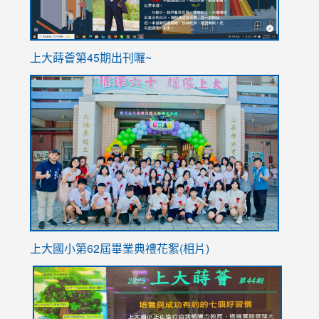
ink
上大蒔薈第45期出刊囉~
to
link
https://sites.google.com/stes.tyc.edu.tw/113school
to
https://
YfDQpp
usp=sha
上大國小第62屆畢
業典禮花絮(相片)
link
link
link
link
link
to
to
to
to
to
https://drive.google.com/file/d/1I-
https://sites.google.com/stes.tyc.edu.tw/113school
https:
https:
https: