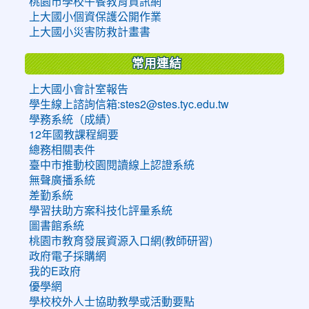
桃園市學校午餐教育資訊網
上大國小個資保護公開作業
上大國小災害防救計畫書
常用連結
上大國小會計室報告
學生線上諮詢信箱:stes2@stes.tyc.edu.tw
學務系統（成績）
12年國教課程綱要
總務相關表件
臺中市推動校園閱讀線上認證系統
無聲廣播系統
差勤系統
學習扶助方案科技化評量系統
圖書館系統
桃園市教育發展資源入口網(教師研習)
政府電子採購網
我的E政府
優學網
學校校外人士協助教學或活動要點