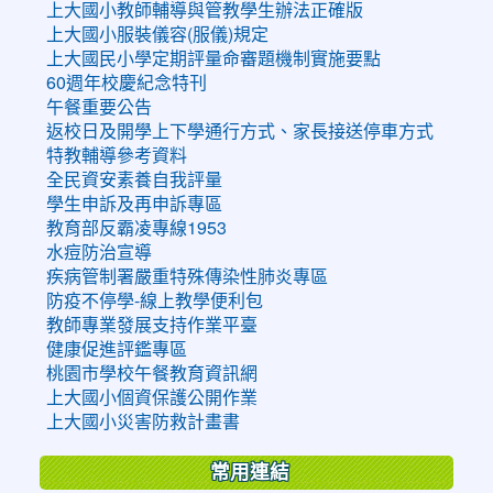
上大國小教師輔導與管教學生辦法正確版
上大國小服裝儀容(服儀)規定
上大國民小學定期評量命審題機制實施要點
60週年校慶紀念特刊
午餐重要公告
返校日及開學上下學通行方式、家長接送停車方式
特教輔導參考資料
全民資安素養自我評量
學生申訴及再申訴專區
教育部反霸凌專線1953
水痘防治宣導
疾病管制署嚴重特殊傳染性肺炎專區
防疫不停學-線上教學便利包
教師專業發展支持作業平臺
健康促進評鑑專區
桃園市學校午餐教育資訊網
上大國小個資保護公開作業
上大國小災害防救計畫書
常用連結