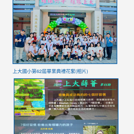
link
https://sites.google.com/stes.tyc.edu.tw/113school
to
https://
YfDQpp
usp=sha
上大國小第62屆畢
業典禮花絮(相片)
link
link
link
link
link
to
to
to
to
to
https://drive.google.com/file/d/1I-
https://sites.google.com/stes.tyc.edu.tw/113school
https:
https:
https:
YfDQppRvyMk686kIw6SBbssEIZ6WnT/view?
usp=sh
8M
usp=sharing