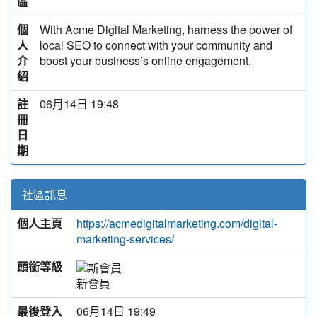
區
個
With Acme Digital Marketing, harness the power of
人
local SEO to connect with your community and
介
boost your business’s online engagement.
紹
註
06月14日 19:48
冊
日
期
社區訊息
個人主頁
https://acmedigitalmarketing.com/digital-
marketing-services/
頭銜等級
新會員
最後登入
06月14日 19:49