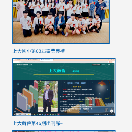
上大國小第63屆畢業典禮
link
link
to
to
https://sites.google.com/stes.tyc.edu.tw/113school
https
ink
上大蒔薈第45期出刊囉~
to