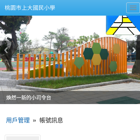
桃園市上大國民小學
To
nav
美麗的操場是我們活力的來源
美麗的操場是我們活力的來源
煥然一新的小司令台
煥然一新的小司令台
富含桃園埤塘田園風光意象的中廊
富含桃園埤塘田園風光意象的中廊
嶄新的中庭廣場
嶄新的中庭廣場
水生池生生不息
水生池生生不息
:::
»
帳號訊息
用戶管理