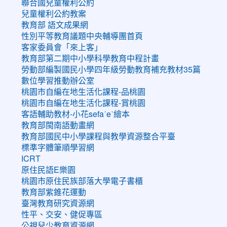
聯合國兒童權利公約
兒童權利公約教案
教育部 語文成果網
性別平等教育議題中央輔導團首頁
客家委員會「來上客」
教育部第二期中小學科學教育中程計畫
勞動部編製國民小學四年級勞動教育補充教材35篇
數位學習推動辦公室
桃園市自編在地生活化課程-品桃園
桃園市自編在地生活化課程-賞桃園
客語輔助教材-小花sefaˊeˋ繪本
教育部閩南語動畫網
教育部國民中小學課程與教學資源整合平臺
標準字體筆順學習網
ICRT
原住民語E樂園
桃園市原住民族部落大學電子書櫃
教育部紫錐花運動
臺灣教育研究資源網
性平、交安、健促專區
公視兒少教育資源網