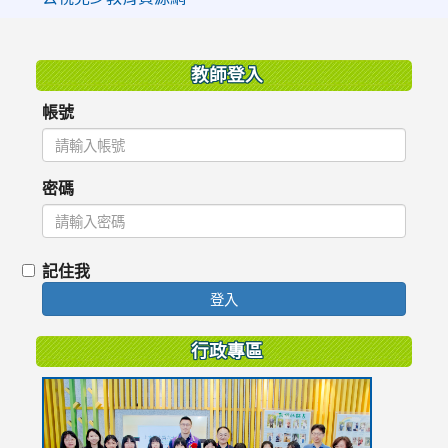
:::
教師登入
帳號
密碼
記住我
登入
行政專區
link
to
https://