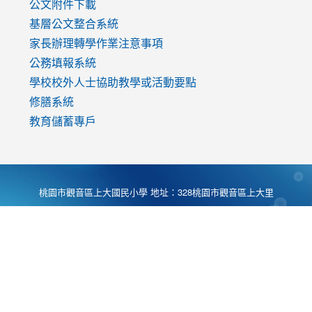
公文附件下載
基層公文整合系統
家長辦理轉學作業注意事項
公務填報系統
學校校外人士協助教學或活動要點
修膳系統
教育儲蓄專戶
桃園市觀音區上大國民小學 地址：328桃園市觀音區上大里
大湖路1段540號 電話:03-4901174 傳真:03-4900781 Desing
by
Zyinfo