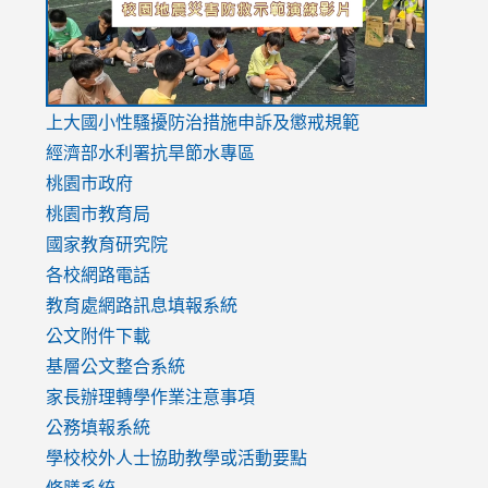
link
上大國小性騷擾防治措施
申訴及懲戒規範
to
經濟部水利署抗旱節水專區
https://www.youtube.com/watch?
桃園市政府
v=mfpNykQ0g4M
桃園市教育局
國家教育研究院
各校網路電話
教育處網路訊息填報系統
公文附件下載
基層公文整合系統
家長辦理轉學作業注意事項
公務填報系統
學校校外人士協助教學或活動要點
修膳系統