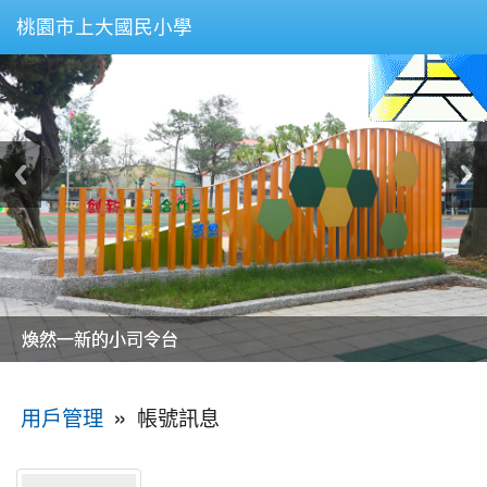
桃園市上大國民小學
美麗的操場是我們活力的來源
美麗的操場是我們活力的來源
煥然一新的小司令台
煥然一新的小司令台
富含桃園埤塘田園風光意象的中廊
富含桃園埤塘田園風光意象的中廊
嶄新的中庭廣場
嶄新的中庭廣場
水生池生生不息
水生池生生不息
:::
»
帳號訊息
用戶管理