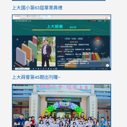
上大國小第63屆畢業典禮
link
link
to
to
https://sites.google.com/stes.tyc.edu.tw/113school
https
ink
上大蒔薈第45期出刊囉~
to
link
https://sites.google.com/stes.tyc.edu.tw/113school
to
https://
YfDQpp
usp=sha