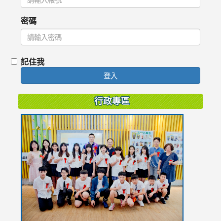
密碼
記住我
登入
行政專區
link
to
https://