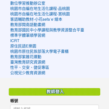
數位學習推動辦公室
桃園市自編在地生活化課程-品桃園
桃園市自編在地生活化課程-賞桃園
客語輔助教材-小花sefaˊeˋ繪本
教育部閩南語動畫網
教育部國民中小學課程與教學資源整合平臺
標準字體筆順學習網
ICRT
原住民語E樂園
桃園市原住民族部落大學電子書櫃
教育部紫錐花運動
臺灣教育研究資源網
性平、交安、健促專區
公視兒少教育資源網
:::
教師登入
帳號