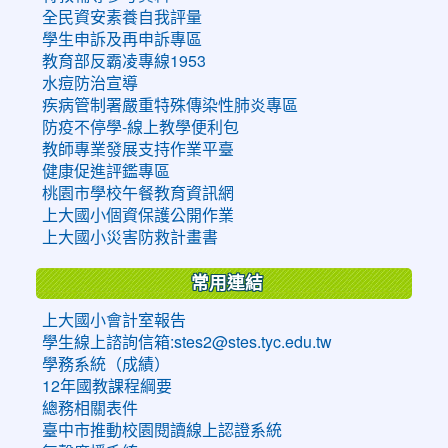
全民資安素養自我評量
學生申訴及再申訴專區
教育部反霸凌專線1953
水痘防治宣導
疾病管制署嚴重特殊傳染性肺炎專區
防疫不停學-線上教學便利包
教師專業發展支持作業平臺
健康促進評鑑專區
桃園市學校午餐教育資訊網
上大國小個資保護公開作業
上大國小災害防救計畫書
常用連結
上大國小會計室報告
學生線上諮詢信箱:stes2@stes.tyc.edu.tw
學務系統（成績）
12年國教課程綱要
總務相關表件
臺中市推動校園閱讀線上認證系統