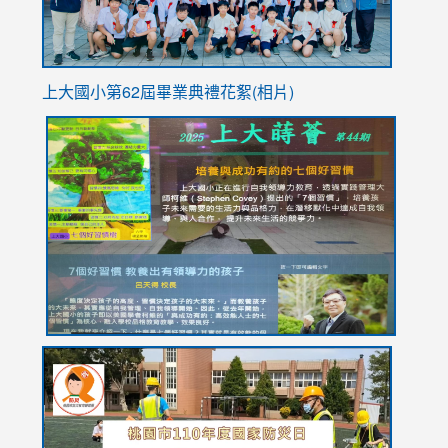
上大國小第62屆畢
業典禮花絮(相片)
link
link
link
link
link
to
to
to
to
to
https://drive.google.com/file/d/1I-
https://sites.google.com/stes.tyc.edu.tw/113school
https:
https:
https:
YfDQppRvyMk686kIw6SBbssEIZ6WnT/view?
usp=sh
8M
usp=sharing
link
link
link
to
to
to
https://drive.google.com/file/d/1AXdrxzgdGrHK7k94y0
https:/
https:/
usp=sharing
v=hC_g
v=hC_g