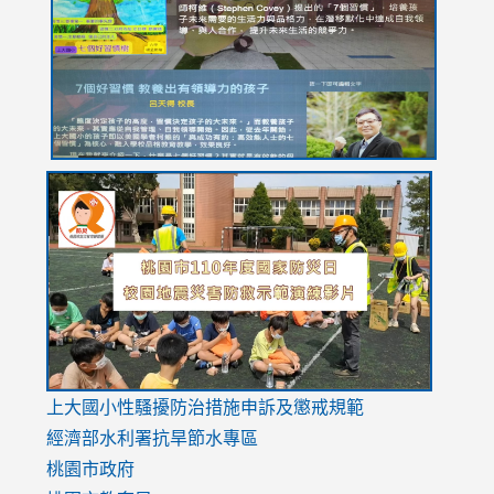
YfDQppRvyMk686kIw6SBbssEIZ6WnT/view?
usp=sh
8M
usp=sharing
link
link
link
to
to
to
https://drive.google.com/file/d/1AXdrxzgdGrHK7k94y0
https:/
https:/
usp=sharing
v=hC_g
v=hC_g
link
上大國小性騷擾防治措施
申訴及懲戒規範
to
經濟部水利署抗旱節水專區
https://www.youtube.com/watch?
桃園市政府