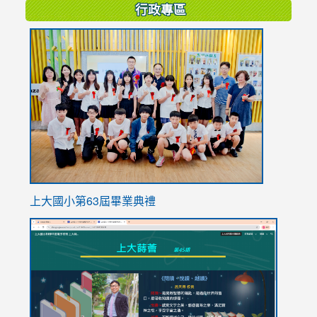
行政專區
link
to
https://
上大國小第63屆畢業典禮
link
link
to
to
https://sites.google.com/stes.tyc.edu.tw/113school
https