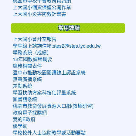
桃園市學校午餐教育資訊網
上大國小個資保護公開作業
上大國小災害防救計畫書
常用連結
上大國小會計室報告
學生線上諮詢信箱:stes2@stes.tyc.edu.tw
學務系統（成績）
12年國教課程綱要
總務相關表件
臺中市推動校園閱讀線上認證系統
無聲廣播系統
差勤系統
學習扶助方案科技化評量系統
圖書館系統
桃園市教育發展資源入口網(教師研習)
政府電子採購網
我的E政府
優學網
學校校外人士協助教學或活動要點