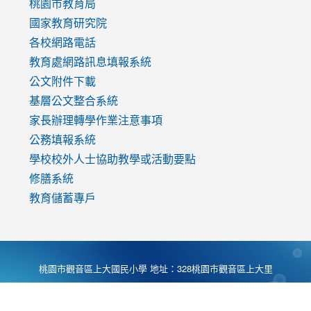
v=mfpNykQ0g4M
桃園市教育局
國家教育研究院
各校網路電話
教育處網路訊息填報系統
公文附件下載
基層公文整合系統
家長辦理轉學作業注意事項
公務填報系統
學校校外人士協助教學或活動要點
修膳系統
教育儲蓄專戶
桃園市觀音區上大國民小學 地址：328桃園市觀音區上大里
大湖路1段540號 電話:03-4901174 傳真:03-4900781 Desing
by
Zyinfo