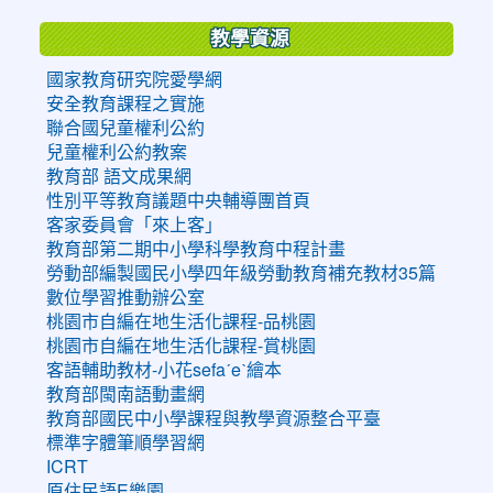
教學資源
國家教育研究院愛學網
安全教育課程之實施
聯合國兒童權利公約
兒童權利公約教案
教育部 語文成果網
性別平等教育議題中央輔導團首頁
客家委員會「來上客」
教育部第二期中小學科學教育中程計畫
勞動部編製國民小學四年級勞動教育補充教材35篇
數位學習推動辦公室
桃園市自編在地生活化課程-品桃園
桃園市自編在地生活化課程-賞桃園
客語輔助教材-小花sefaˊeˋ繪本
教育部閩南語動畫網
教育部國民中小學課程與教學資源整合平臺
標準字體筆順學習網
ICRT
原住民語E樂園