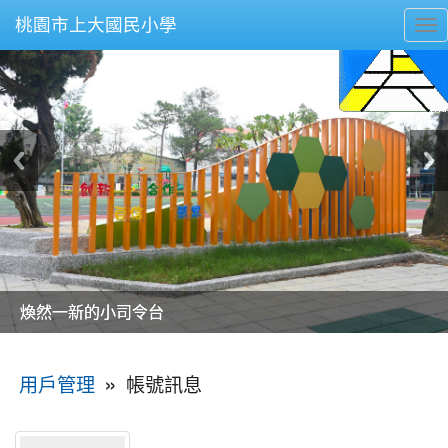
桃園市上大國民小學
To
nav
美麗的操場是我們活力的來源
美麗的操場是我們活力的來源
煥然一新的小司令台
煥然一新的小司令台
富含桃園埤塘田園風光意象的中廊
富含桃園埤塘田園風光意象的中廊
嶄新的中庭廣場
嶄新的中庭廣場
水生池生生不息
水生池生生不息
:::
»
帳號訊息
用戶管理