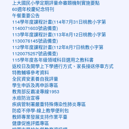
上大國民小學定期評量命審題機制實施要點
60週年校慶紀念特刊
午餐重要公告
114學年度課程計畫(114年7月31日桃教小字第
1140071603號函備查)
113學年度課程計畫(113年8月12日桃教小字第
1130076145號函備查)
112學年度課程計畫(112年8月7日桃教小字第
1120075257號函備查)
115學年度各年級領域科目選用之教科書
返校日及開學上下學通行方式、家長接送停車方式
特教輔導參考資料
全民資安素養自我評量
學生申訴及再申訴專區
教育部反霸凌專線1953
水痘防治宣導
疾病管制署嚴重特殊傳染性肺炎專區
防疫不停學-線上教學便利包
教師專業發展支持作業平臺
健康促進評鑑專區