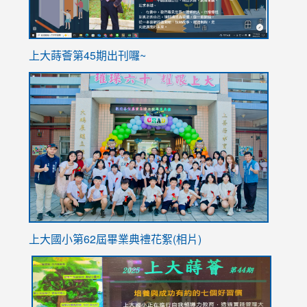
ink
上大蒔薈第45期出刊囉~
to
link
https://sites.google.com/stes.tyc.edu.tw/113school
to
https://
YfDQpp
usp=sha
上大國小第62屆畢
業典禮花絮(相片)
link
link
link
link
link
to
to
to
to
to
https://drive.google.com/file/d/1I-
https://sites.google.com/stes.tyc.edu.tw/113school
https:
https:
https: