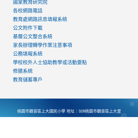
國家教育研究院
各校網路電話
教育處網路訊息填報系統
公文附件下載
基層公文整合系統
家長辦理轉學作業注意事項
公務填報系統
學校校外人士協助教學或活動要點
修膳系統
教育儲蓄專戶
桃園市觀音區上大國民小學 地址：328桃園市觀音區上大里
大湖路1段540號 電話:03-4901174 傳真:03-4900781 Desing
by
Zyinfo