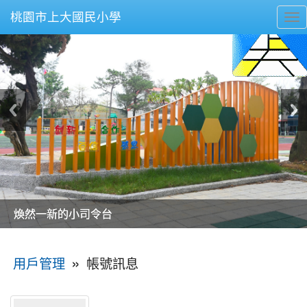
桃園市上大國民小學
To
nav
美麗的操場是我們活力的來源
美麗的操場是我們活力的來源
煥然一新的小司令台
煥然一新的小司令台
富含桃園埤塘田園風光意象的中廊
富含桃園埤塘田園風光意象的中廊
嶄新的中庭廣場
嶄新的中庭廣場
水生池生生不息
水生池生生不息
:::
»
帳號訊息
用戶管理