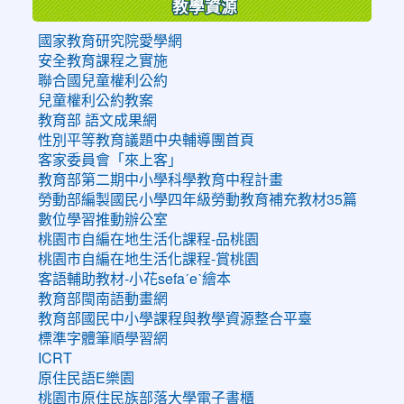
教學資源
國家教育研究院愛學網
安全教育課程之實施
聯合國兒童權利公約
兒童權利公約教案
教育部 語文成果網
性別平等教育議題中央輔導團首頁
客家委員會「來上客」
教育部第二期中小學科學教育中程計畫
勞動部編製國民小學四年級勞動教育補充教材35篇
數位學習推動辦公室
桃園市自編在地生活化課程-品桃園
桃園市自編在地生活化課程-賞桃園
客語輔助教材-小花sefaˊeˋ繪本
教育部閩南語動畫網
教育部國民中小學課程與教學資源整合平臺
標準字體筆順學習網
ICRT
原住民語E樂園
桃園市原住民族部落大學電子書櫃