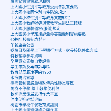
校園緊急傷病處理原則
上大國小性別平等教育委員會設置要點
上大國小校園性別事件防治規定
上大國小校性別平等教育實施規定
上大國小教師輔導與管教學生辦法正確版
上大國小服裝儀容(服儀)規定
上大國民小學定期評量命審題機制實施要點
60週年校慶紀念特刊
午餐重要公告
返校日及開學上下學通行方式、家長接送停車方式
特教輔導參考資料
全民資安素養自我評量
學生申訴及再申訴專區
教育部反霸凌專線1953
水痘防治宣導
疾病管制署嚴重特殊傳染性肺炎專區
防疫不停學-線上教學便利包
教師專業發展支持作業平臺
健康促進評鑑專區
桃園市學校午餐教育資訊網
上大國小個資保護公開作業