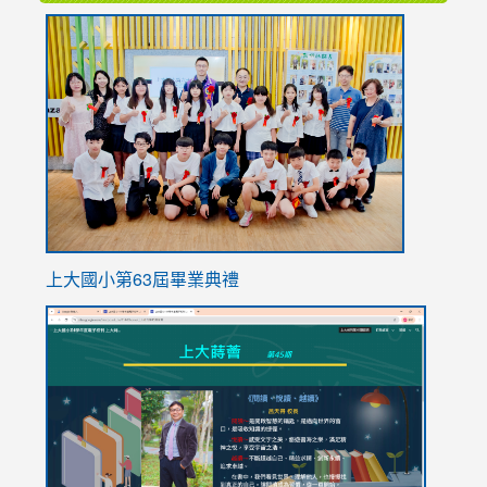
link
to
https://
上大國小第63屆畢業典禮
link
link
to
to
https://sites.google.com/stes.tyc.edu.tw/113school
https