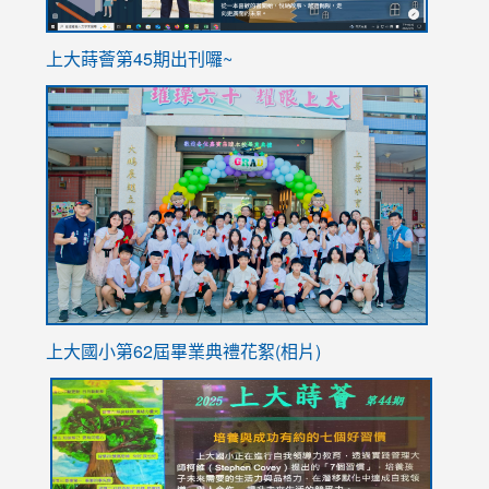
ink
上大蒔薈第45期出刊囉~
to
link
https://sites.google.com/stes.tyc.edu.tw/113school
to
https://
YfDQpp
usp=sha
上大國小第62屆畢
業典禮花絮(相片)
link
link
link
link
link
to
to
to
to
to
https://drive.google.com/file/d/1I-
https://sites.google.com/stes.tyc.edu.tw/113school
https:
https:
https:
YfDQppRvyMk686kIw6SBbssEIZ6WnT/view?
usp=sh
8M