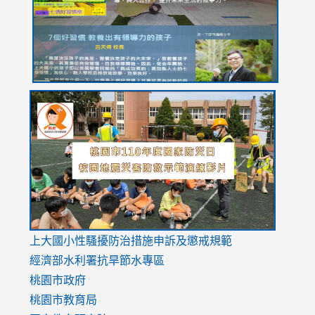
usp=sharing
link
link
link
to
to
to
https://drive.google.com/file/d/1AXdrxzgdGrHK7k94y0
https:/
https:/
usp=sharing
v=hC_g
v=hC_g
link
上大國小性騷擾防治措施
申訴及懲戒規範
to
經濟部水利署抗旱節水專區
https://www.youtube.com/watch?
桃園市政府
v=mfpNykQ0g4M
桃園市教育局