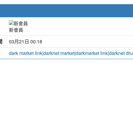
新會員
間
03月21日 00:18
dark market link|darknet market|darkmarket link|darknet dr