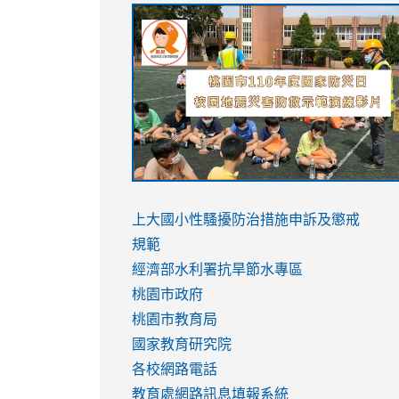
link
link
link
link
to
to
to
to
https://sites.google.com/stes.tyc.ed
https://drive.google.com/file/d/1AXdr
https://youtu.be/jJOMVWY3-
https://drive.google.com/file/d/1AXdr
usp=sharing
8M
usp=sharing
link
link
to
to
link
上大國小性騷擾防治措施
申訴及懲戒
https://www.youtube.com/watch?
https://www.youtube.com/watch?
to
規範
v=hC_gdZndU9s
v=hC_gdZndU9s
https://www.youtube.com/watch?
經濟部水利署抗旱節水專區
v=mfpNykQ0g4M
桃園市政府
桃園市教育局
國家教育研究院
各校網路電話
教育處網路訊息填報系統