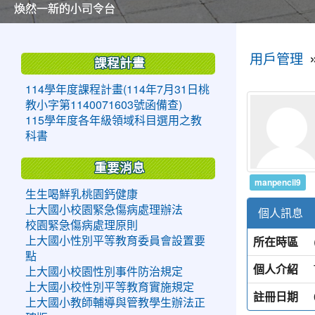
美麗的操場是我們活力的來源
美麗的操場是我們活力的來源
煥然一新的小司令台
煥然一新的小司令台
富含桃園埤塘田園風光意象的中廊
富含桃園埤塘田園風光意象的中廊
嶄新的中庭廣場
嶄新的中庭廣場
水生池生生不息
水生池生生不息
:::
:::
用戶管理
課程計畫
114學年度課程計畫(114年7月31日桃
教小字第1140071603號函備查)
115學年度各年級領域科目選用之教
科書
重要消息
manpencil9
生生喝鮮乳桃園鈣健康
上大國小校園緊急傷病處理辦法
個人訊息
校園緊急傷病處理原則
所在時區
上大國小性別平等教育委員會設置要
點
個人介紹
上大國小校園性別事件防治規定
上大國小校性別平等教育實施規定
註冊日期
上大國小教師輔導與管教學生辦法正