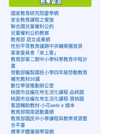
教學資源
國家教育研究院愛學網
安全教育課程之實施
聯合國兒童權利公約
兒童權利公約教案
教育部 語文成果網
性別平等教育議題中央輔導團首頁
客家委員會「來上客」
教育部第二期中小學科學教育中程計
畫
勞動部編製國民小學四年級勞動教育
補充教材35篇
數位學習推動辦公室
桃園市自編在地生活化課程-品桃園
桃園市自編在地生活化課程-賞桃園
客語輔助教材-小花sefaˊeˋ繪本
教育部閩南語動畫網
教育部國民中小學課程與教學資源整
合平臺
標準字體筆順學習網