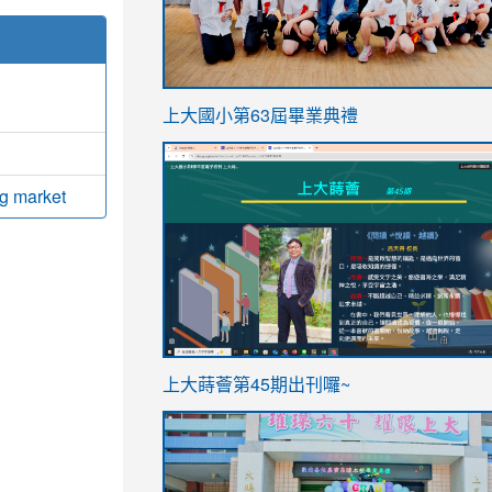
link
上大國小第63屆畢業典禮
to
link
https://sites.google.com/stes.t
to
ug market
https://sites.google.com/stes.tyc.ed
ink
link
上大蒔薈第45期出刊囉~
to
to
https://sites.google.com/stes.tyc.ed
https://sites.google.com/stes.t