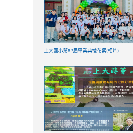
link
上大國小第62屆畢
業典禮花絮(相片)
to
link
link
https://drive.google.com/file/d/1I-
to
to
YfDQppRvyMk686kIw6SBbssEIZ6WnT/vi
https://drive.google.com/file/d/1I-
https://sites.google.com/stes.tyc.ed
usp=sharing
YfDQppRvyMk686kIw6SBbssEIZ6WnT/vi
usp=sharing