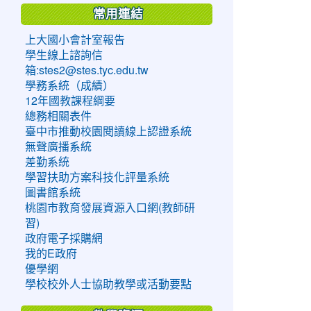
常用連結
上大國小會計室報告
學生線上諮詢信
箱:stes2@stes.tyc.edu.tw
學務系統（成績）
12年國教課程綱要
總務相關表件
臺中市推動校園閱讀線上認證系統
無聲廣播系統
差勤系統
學習扶助方案科技化評量系統
圖書館系統
桃園市教育發展資源入口網(教師研
習)
政府電子採購網
我的E政府
優學網
學校校外人士協助教學或活動要點