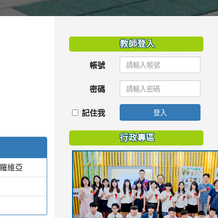
:::
教師登入
帳號
密碼
記住我
登入
行政專區
蒙羅維亞