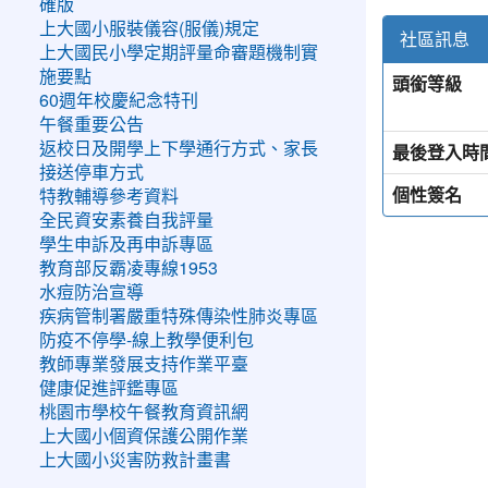
確版
上大國小服裝儀容(服儀)規定
社區訊息
上大國民小學定期評量命審題機制實
施要點
頭銜等級
60週年校慶紀念特刊
午餐重要公告
返校日及開學上下學通行方式、家長
最後登入時
接送停車方式
個性簽名
特教輔導參考資料
全民資安素養自我評量
學生申訴及再申訴專區
教育部反霸凌專線1953
水痘防治宣導
疾病管制署嚴重特殊傳染性肺炎專區
防疫不停學-線上教學便利包
教師專業發展支持作業平臺
健康促進評鑑專區
桃園市學校午餐教育資訊網
上大國小個資保護公開作業
上大國小災害防救計畫書