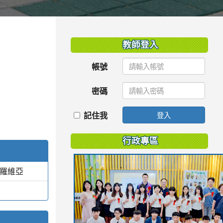
:::
教師登入
帳號
密碼
記住我
登入
行政專區
蒙羅維亞