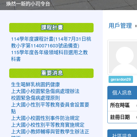
美麗的操場是我們活力的來源
美麗的操場是我們活力的來源
煥然一新的小司令台
煥然一新的小司令台
富含桃園埤塘田園風光意象的中廊
富含桃園埤塘田園風光意象的中廊
嶄新的中庭廣場
嶄新的中庭廣場
水生池生生不息
水生池生生不息
:::
:::
用戶管理
課程計畫
114學年度課程計畫(114年7月31日桃
教小字第1140071603號函備查)
115學年度各年級領域科目選用之教
科書
重要消息
gerardon29
生生喝鮮乳桃園鈣健康
上大國小校園緊急傷病處理辦法
個人訊息
校園緊急傷病處理原則
所在時區
上大國小性別平等教育委員會設置要
點
註冊日期
上大國小校園性別事件防治規定
上大國小校性別平等教育實施規定
上大國小教師輔導與管教學生辦法正
社區訊息