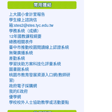
常用連結
上大國小會計室報告
學生線上諮詢信
箱:stes2@stes.tyc.edu.tw
學務系統（成績）
12年國教課程綱要
總務相關表件
臺中市推動校園閱讀線上認證系統
無聲廣播系統
差勤系統
學習扶助方案科技化評量系統
圖書館系統
桃園市教育發展資源入口網(教師研
習)
政府電子採購網
我的E政府
優學網
學校校外人士協助教學或活動要點