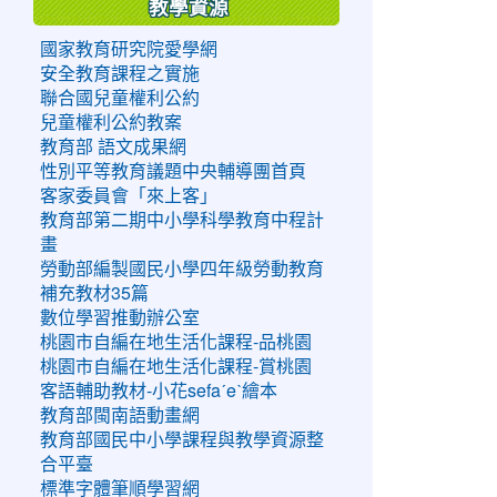
教學資源
國家教育研究院愛學網
安全教育課程之實施
聯合國兒童權利公約
兒童權利公約教案
教育部 語文成果網
性別平等教育議題中央輔導團首頁
客家委員會「來上客」
教育部第二期中小學科學教育中程計
畫
勞動部編製國民小學四年級勞動教育
補充教材35篇
數位學習推動辦公室
桃園市自編在地生活化課程-品桃園
桃園市自編在地生活化課程-賞桃園
客語輔助教材-小花sefaˊeˋ繪本
教育部閩南語動畫網
教育部國民中小學課程與教學資源整
合平臺
標準字體筆順學習網