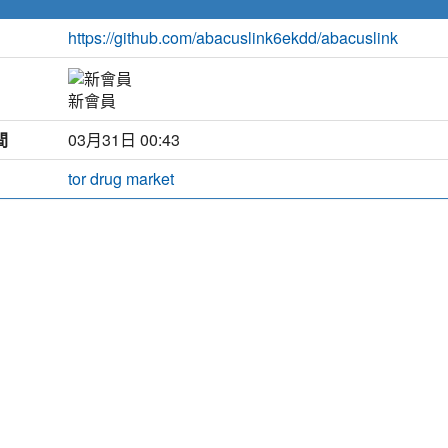
https://github.com/abacuslink6ekdd/abacuslink
新會員
間
03月31日 00:43
tor drug market