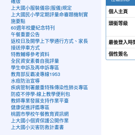
確版
上大國小服裝儀容(服儀)規定
個人主頁
上大國民小學定期評量命審題機制實
施要點
頭銜等級
60週年校慶紀念特刊
午餐重要公告
返校日及開學上下學通行方式、家長
最後登入時
接送停車方式
個性簽名
特教輔導參考資料
全民資安素養自我評量
學生申訴及再申訴專區
教育部反霸凌專線1953
水痘防治宣導
疾病管制署嚴重特殊傳染性肺炎專區
防疫不停學-線上教學便利包
教師專業發展支持作業平臺
健康促進評鑑專區
桃園市學校午餐教育資訊網
上大國小個資保護公開作業
上大國小災害防救計畫書