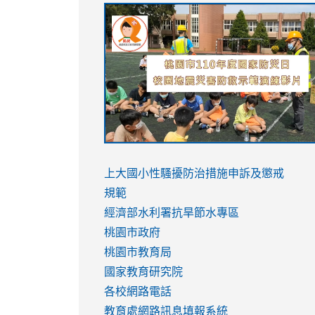
link
link
link
link
to
to
to
to
https://sites.google.com/stes.tyc.ed
https://drive.google.com/file/d/1AXdr
https://youtu.be/jJOMVWY3-
https://drive.google.com/file/d/1AXdr
usp=sharing
8M
usp=sharing
link
link
to
to
link
上大國小性騷擾防治措施
申訴及懲戒
https://www.youtube.com/watch?
https://www.youtube.com/watch?
to
規範
v=hC_gdZndU9s
v=hC_gdZndU9s
https://www.youtube.com/watch?
經濟部水利署抗旱節水專區
v=mfpNykQ0g4M
桃園市政府
桃園市教育局
國家教育研究院
各校網路電話
教育處網路訊息填報系統