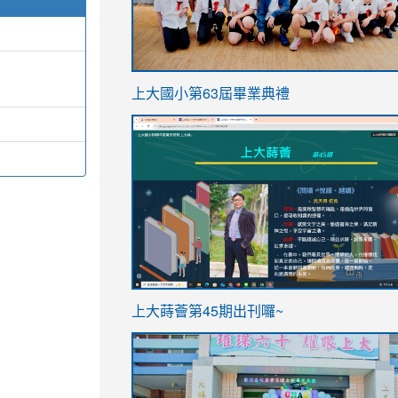
link
上大國小第63屆畢業典禮
to
link
https://sites.google.com/stes.t
to
https://sites.google.com/stes.tyc.ed
ink
link
上大蒔薈第45期出刊囉~
to
to
https://sites.google.com/stes.tyc.ed
https://sites.google.com/stes.t