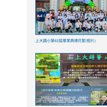
link
上大國小第62屆畢
業典禮花絮(相片)
to
link
link
https://drive.google.com/file/d/1I-
to
to
YfDQppRvyMk686kIw6SBbssEIZ6WnT/vi
https://drive.google.com/file/d/1I-
https://sites.google.com/stes.tyc.ed
usp=sharing
YfDQppRvyMk686kIw6SBbssEIZ6WnT/vi
usp=sharing