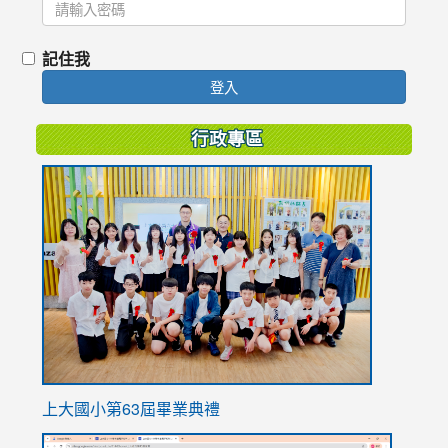
記住我
登入
行政專區
link
to
https://
上大國小第63屆畢業典禮
link
link