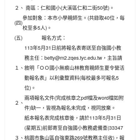
２、
南區：仁和國小(大溪區仁和二街50號)。
參加對象：本市小學親師生。(共錄取40位，每
(四)
校至多5人)。
(五)
報名方式：
113年5月31日前將報名表寄送至自強國小教
務主任：betty@m2.zqes.tyc.edu.tw，主旨請
１、
敘明「ＯＯ國小無痕山林教育親師生夏令營活
動報名表」以利彙整資料(每校最多可報名5
位)。
兩項報名文件(完成核章之pdf檔及word檔如附
２、
件)缺一，皆視為報名未完成，視同放棄。
紙本報名表完成核章後，請於113年5月31日
(星期五)前郵寄至自強國小教務處備查(33347
３、
桃園市龜山區自強東路269號教務主任收)，報