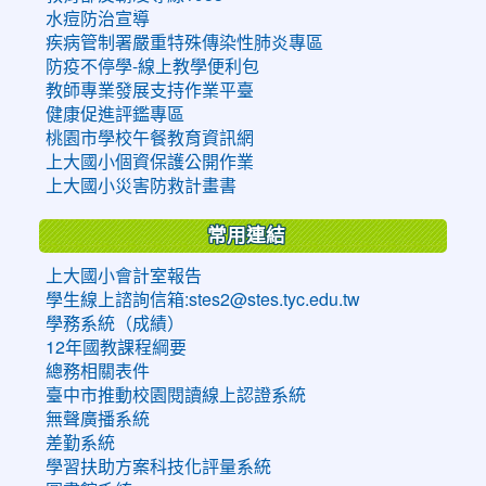
水痘防治宣導
疾病管制署嚴重特殊傳染性肺炎專區
防疫不停學-線上教學便利包
教師專業發展支持作業平臺
健康促進評鑑專區
桃園市學校午餐教育資訊網
上大國小個資保護公開作業
上大國小災害防救計畫書
常用連結
上大國小會計室報告
學生線上諮詢信箱:stes2@stes.tyc.edu.tw
學務系統（成績）
12年國教課程綱要
總務相關表件
臺中市推動校園閱讀線上認證系統
無聲廣播系統
差勤系統
學習扶助方案科技化評量系統