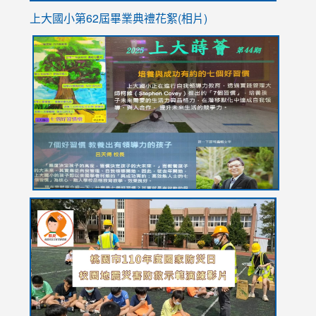
上大國小第62屆畢
業典禮花絮(相片)
link
link
link
link
link
to
to
to
to
to
https://drive.google.com/file/d/1I-
https://sites.google.com/stes.tyc.edu.tw/113school
https:
https:
https:
YfDQppRvyMk686kIw6SBbssEIZ6WnT/view?
usp=sh
8M
usp=sharing
link
link
link
to
to
to
https://drive.google.com/file/d/1AXdrxzgdGrHK7k94y0
https:/
https:/
usp=sharing
v=hC_g
v=hC_g