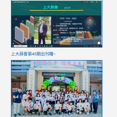
to
to
https://sites.google.com/stes.tyc.edu.tw/113school
https
ink
上大蒔薈第45期出刊囉~
to
link
https://sites.google.com/stes.tyc.edu.tw/113school
to
https://
YfDQpp
usp=sha