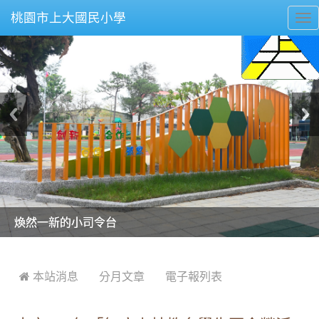
桃園市上大國民小學
To
nav
美麗的操場是我們活力的來源
美麗的操場是我們活力的來源
煥然一新的小司令台
煥然一新的小司令台
富含桃園埤塘田園風光意象的中廊
富含桃園埤塘田園風光意象的中廊
嶄新的中庭廣場
嶄新的中庭廣場
水生池生生不息
水生池生生不息
:::
 本站消息
分月文章
電子報列表