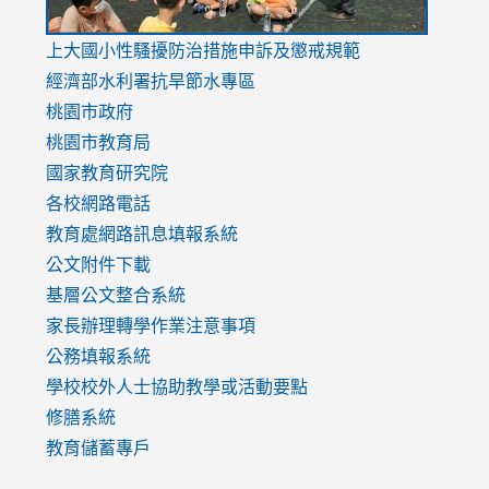
link
上大國小性騷擾防治措施
申訴及懲戒規範
to
經濟部水利署抗旱節水專區
https://www.youtube.com/watch?
桃園市政府
v=mfpNykQ0g4M
桃園市教育局
國家教育研究院
各校網路電話
教育處網路訊息填報系統
公文附件下載
基層公文整合系統
家長辦理轉學作業注意事項
公務填報系統
學校校外人士協助教學或活動要點
修膳系統
教育儲蓄專戶