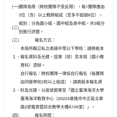
(一)
團隊為限（跨校團隊不受此限），每1團隊應由
3位（含）以上教師組成（至多不超過6位）。
組別：分為國小組、國中組及高中組，共3組分
(二)
別進行評選。
(三)
報名方式：
本局所轄公私立高級中等以下學校：請將紙本
１、
報名資料及光碟，逕寄（送）至本局（國小教
育科）憑辦。
自行報名：跨校團隊一律採自行報名（每團隊
由同級學校2校以上組成），請將紙本報名資
２、
料及光碟，以掛號郵寄至「國立臺灣海洋大學
臺灣海洋教育中心（20224基隆市中正區北寧
路2號電資暨綜合教學大樓A106室）」。
(四)
報名時間：