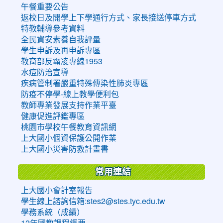
午餐重要公告
返校日及開學上下學通行方式、家長接送停車方式
特教輔導參考資料
全民資安素養自我評量
學生申訴及再申訴專區
教育部反霸凌專線1953
水痘防治宣導
疾病管制署嚴重特殊傳染性肺炎專區
防疫不停學-線上教學便利包
教師專業發展支持作業平臺
健康促進評鑑專區
桃園市學校午餐教育資訊網
上大國小個資保護公開作業
上大國小災害防救計畫書
常用連結
上大國小會計室報告
學生線上諮詢信箱:stes2@stes.tyc.edu.tw
學務系統（成績）
12年國教課程綱要