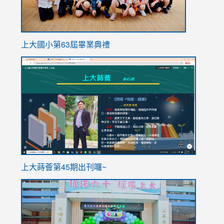
上大國小第63屆畢業典禮
link
link
to
to
https://sites.google.com/stes.tyc.edu.tw/113school
https
ink
上大蒔薈第45期出刊囉~
to
link
https://sites.google.com/stes.tyc.edu.tw/113school
to
https://