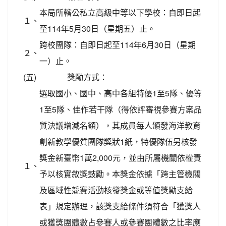
本局所轄公私立高級中等以下學校：自即日起
１、
至114年5月30日（星期五）止。
跨校團隊：自即日起至114年6月30日（星期
２、
一）止。
(五)
獎勵方式：
選取國小、國中、高中各組特優1至5隊、優等
1至5隊、佳作若干隊（得依評審視參賽方案品
質決議增減名額），其成員每人頒發海洋教育
創新教學優質團隊獎狀1紙，特優隊伍另核發
獎金新臺幣1萬2,000元，並由所屬機關依權責
１、
予以核實敘獎鼓勵。本獎金依據「跨主管機關
及區域性競賽活動核發獎金或等值獎勵支給
表」規定辦理，該獎支給條件須符合「獲獎人
或獲獎團體數占參賽人或參賽團體數之比率應