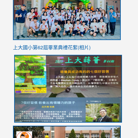
YfDQpp
usp=sha
上大國小第62屆畢
業典禮花絮(相片)
link
link
link
link
link
to
to
to
to
to
https://drive.google.com/file/d/1I-
https://sites.google.com/stes.tyc.edu.tw/113school
https:
https:
https:
YfDQppRvyMk686kIw6SBbssEIZ6WnT/view?
usp=sh
8M
usp=sharing
link
link
link