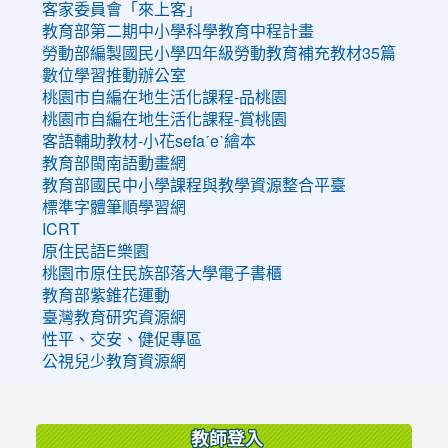
客家委員會「來上客」
教育部第二期中小學科學教育中程計畫
勞動部編製國民小學四年級勞動教育補充教材35篇
數位學習推動辦公室
桃園市自編在地生活化課程-品桃園
桃園市自編在地生活化課程-賞桃園
客語輔助教材-小花sefaˊeˋ繪本
教育部閩南語動畫網
教育部國民中小學課程與教學資源整合平臺
標準字體筆順學習網
ICRT
原住民語E樂園
桃園市原住民族部落大學電子書櫃
教育部紫錐花運動
臺灣教育研究資源網
性平、交安、健促專區
公視兒少教育資源網
:::
教師登入