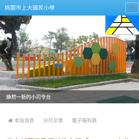
桃園市上大國民小學
To
nav
美麗的操場是我們活力的來源
美麗的操場是我們活力的來源
煥然一新的小司令台
煥然一新的小司令台
富含桃園埤塘田園風光意象的中廊
富含桃園埤塘田園風光意象的中廊
嶄新的中庭廣場
嶄新的中庭廣場
水生池生生不息
水生池生生不息
:::
 本站消息
分月文章
電子報列表