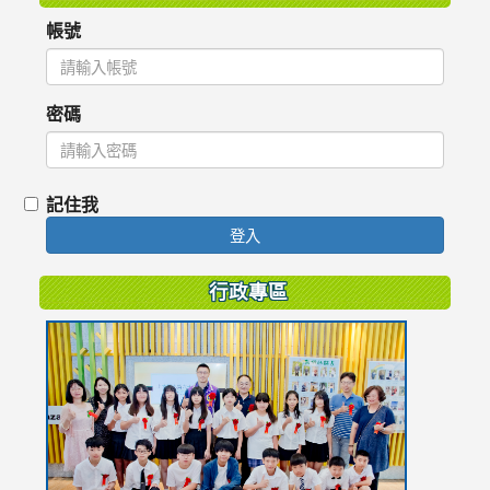
帳號
密碼
記住我
登入
行政專區
link
to
https://