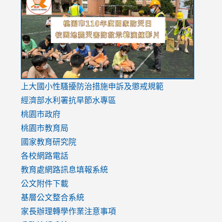
to
to
to
https://drive.google.com/file/d/1AXdrxzgdGrHK7k94y0
https:/
https:/
usp=sharing
v=hC_g
v=hC_g
link
上大國小性騷擾防治措施
申訴及懲戒規範
to
經濟部水利署抗旱節水專區
https://www.youtube.com/watch?
桃園市政府
v=mfpNykQ0g4M
桃園市教育局
國家教育研究院
各校網路電話
教育處網路訊息填報系統
公文附件下載
基層公文整合系統
家長辦理轉學作業注意事項