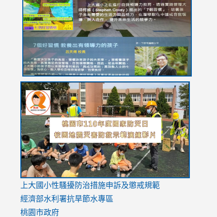
https://drive.google.com/file/d/1I-
https://sites.google.com/stes.tyc.edu.tw/113school
https:
https:
https:
YfDQppRvyMk686kIw6SBbssEIZ6WnT/view?
usp=sh
8M
usp=sharing
link
link
link
to
to
to
https://drive.google.com/file/d/1AXdrxzgdGrHK7k94y0
https:/
https:/
usp=sharing
v=hC_g
v=hC_g
link
上大國小性騷擾防治措施
申訴及懲戒規範
to
經濟部水利署抗旱節水專區
https://www.youtube.com/watch?
桃園市政府