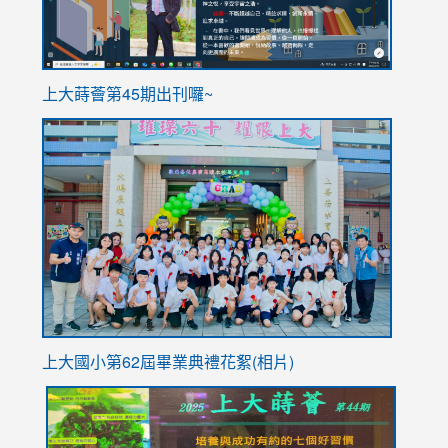
ink
上大蒔薈第45期出刊囉~
to
link
https://sites.google.com/stes.tyc.edu.tw/113school
to
https://
YfDQpp
usp=sha
上大國小第62屆畢
業典禮花絮(相片)
link
link
link
link
link
to
to
to
to
to