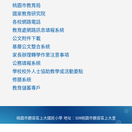
v=mfpNykQ0g4M
桃園市教育局
國家教育研究院
各校網路電話
教育處網路訊息填報系統
公文附件下載
基層公文整合系統
家長辦理轉學作業注意事項
公務填報系統
學校校外人士協助教學或活動要點
修膳系統
教育儲蓄專戶
桃園市觀音區上大國民小學 地址：328桃園市觀音區上大里
大湖路1段540號 電話:03-4901174 傳真:03-4900781 Desing