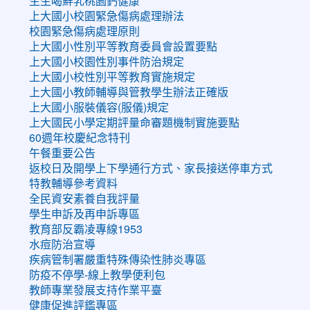
生生喝鮮乳桃園鈣健康
上大國小校園緊急傷病處理辦法
校園緊急傷病處理原則
上大國小性別平等教育委員會設置要點
上大國小校園性別事件防治規定
上大國小校性別平等教育實施規定
上大國小教師輔導與管教學生辦法正確版
上大國小服裝儀容(服儀)規定
上大國民小學定期評量命審題機制實施要點
60週年校慶紀念特刊
午餐重要公告
返校日及開學上下學通行方式、家長接送停車方式
特教輔導參考資料
全民資安素養自我評量
學生申訴及再申訴專區
教育部反霸凌專線1953
水痘防治宣導
疾病管制署嚴重特殊傳染性肺炎專區
防疫不停學-線上教學便利包
教師專業發展支持作業平臺
健康促進評鑑專區