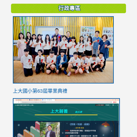
行政專區
link
to
https://
上大國小第63屆畢業典禮
link
link
to
to
https://sites.google.com/stes.tyc.edu.tw/113school
https