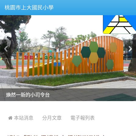
桃園市上大國民小學
美麗的操場是我們活力的來源
美麗的操場是我們活力的來源
煥然一新的小司令台
煥然一新的小司令台
富含桃園埤塘田園風光意象的中廊
富含桃園埤塘田園風光意象的中廊
嶄新的中庭廣場
嶄新的中庭廣場
水生池生生不息
水生池生生不息
:::
 本站消息
分月文章
電子報列表