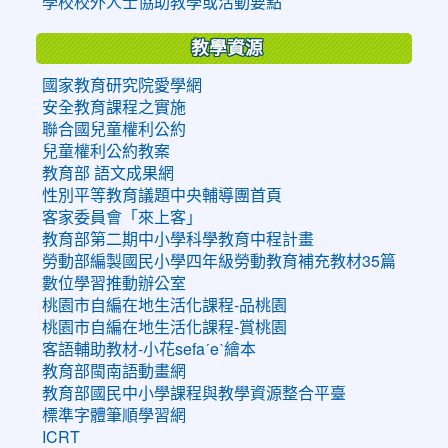
學校校外人士協助教學或活動要點
教學資源
國家教育研究院愛學網
安全教育課程之實施
聯合國兒童權利公約
兒童權利公約教案
教育部 語文成果網
性別平等教育議題中央輔導團首頁
客家委員會「來上客」
教育部第二期中小學科學教育中程計畫
勞動部編製國民小學四年級勞動教育補充教材35篇
數位學習推動辦公室
桃園市自編在地生活化課程-品桃園
桃園市自編在地生活化課程-賞桃園
客語輔助教材-小花sefaˊeˋ繪本
教育部閩南語動畫網
教育部國民中小學課程與教學資源整合平臺
標準字體筆順學習網
ICRT