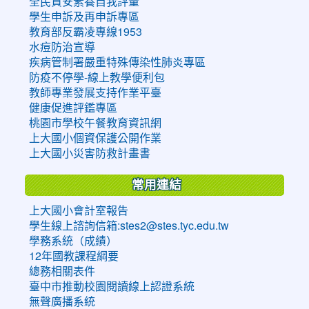
全民資安素養自我評量
學生申訴及再申訴專區
教育部反霸凌專線1953
水痘防治宣導
疾病管制署嚴重特殊傳染性肺炎專區
防疫不停學-線上教學便利包
教師專業發展支持作業平臺
健康促進評鑑專區
桃園市學校午餐教育資訊網
上大國小個資保護公開作業
上大國小災害防救計畫書
常用連結
上大國小會計室報告
學生線上諮詢信箱:stes2@stes.tyc.edu.tw
學務系統（成績）
12年國教課程綱要
總務相關表件
臺中市推動校園閱讀線上認證系統
無聲廣播系統