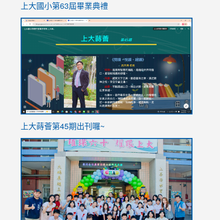
上大國小第63屆畢業典禮
link
link
to
to
https://sites.google.com/stes.tyc.edu.tw/113school
https
ink
上大蒔薈第45期出刊囉~
to
link
https://sites.google.com/stes.tyc.edu.tw/113school
to
https://
YfDQpp
usp=sha