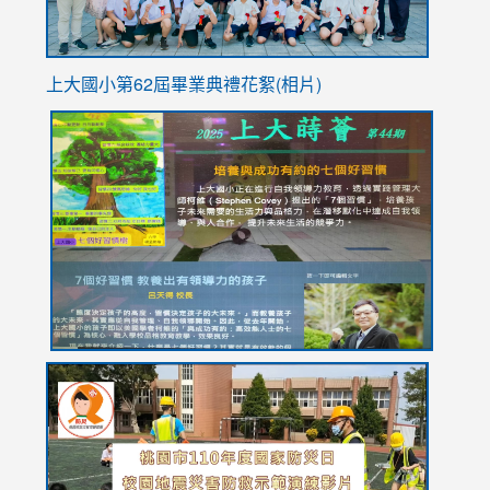
上大國小第62屆畢
業典禮花絮(相片)
link
link
link
link
link
to
to
to
to
to
https://drive.google.com/file/d/1I-
https://sites.google.com/stes.tyc.edu.tw/113school
https:
https:
https:
YfDQppRvyMk686kIw6SBbssEIZ6WnT/view?
usp=sh
8M
usp=sharing
link
link
link
to
to
to
https://drive.google.com/file/d/1AXdrxzgdGrHK7k94y0
https:/
https:/
usp=sharing
v=hC_g
v=hC_g