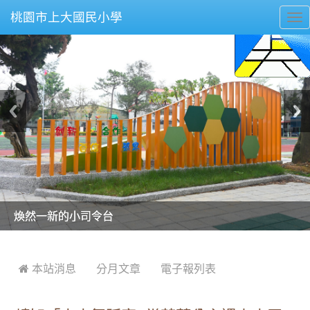
桃園市上大國民小學
To
nav
美麗的操場是我們活力的來源
美麗的操場是我們活力的來源
煥然一新的小司令台
煥然一新的小司令台
富含桃園埤塘田園風光意象的中廊
富含桃園埤塘田園風光意象的中廊
嶄新的中庭廣場
嶄新的中庭廣場
水生池生生不息
水生池生生不息
:::
 本站消息
分月文章
電子報列表