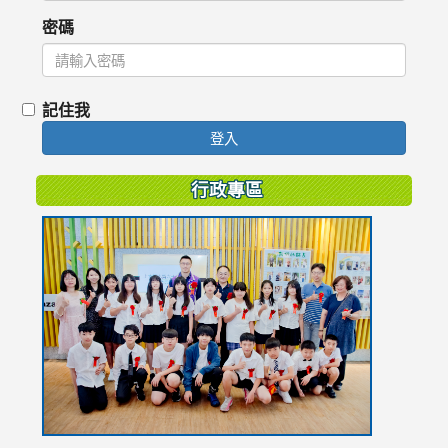
密碼
記住我
登入
行政專區
link
to
https://