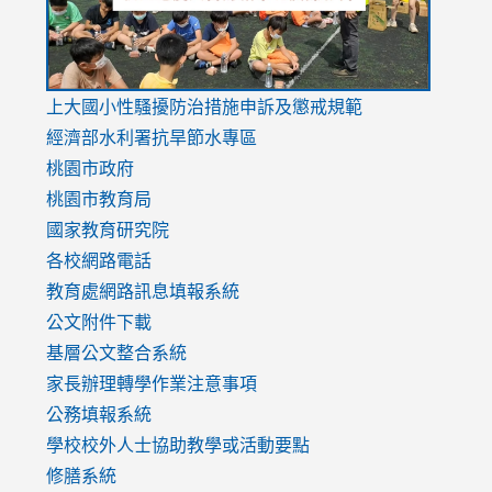
link
上大國小性騷擾防治措施
申訴及懲戒規範
to
經濟部水利署抗旱節水專區
https://www.youtube.com/watch?
桃園市政府
v=mfpNykQ0g4M
桃園市教育局
國家教育研究院
各校網路電話
教育處網路訊息填報系統
公文附件下載
基層公文整合系統
家長辦理轉學作業注意事項
公務填報系統
學校校外人士協助教學或活動要點
修膳系統