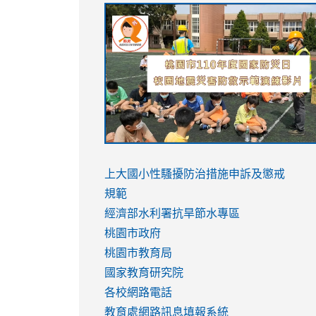
link
link
link
link
to
to
to
to
https://sites.google.com/stes.tyc.ed
https://drive.google.com/file/d/1AXdr
https://youtu.be/jJOMVWY3-
https://drive.google.com/file/d/1AXdr
usp=sharing
8M
usp=sharing
link
link
to
to
link
上大國小性騷擾防治措施
申訴及懲戒
https://www.youtube.com/watch?
https://www.youtube.com/watch?
to
規範
v=hC_gdZndU9s
v=hC_gdZndU9s
https://www.youtube.com/watch?
經濟部水利署抗旱節水專區
v=mfpNykQ0g4M
桃園市政府
桃園市教育局
國家教育研究院
各校網路電話
教育處網路訊息填報系統