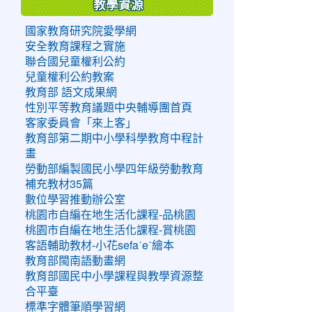
教學資源
國家教育研究院愛學網
安全教育課程之實施
聯合國兒童權利公約
兒童權利公約教案
教育部 語文成果網
性別平等教育議題中央輔導團首頁
客家委員會「來上客」
教育部第二期中小學科學教育中程計
畫
勞動部編製國民小學四年級勞動教育
補充教材35篇
數位學習推動辦公室
桃園市自編在地生活化課程-品桃園
桃園市自編在地生活化課程-賞桃園
客語輔助教材-小花sefaˊeˋ繪本
教育部閩南語動畫網
教育部國民中小學課程與教學資源整
合平臺
標準字體筆順學習網