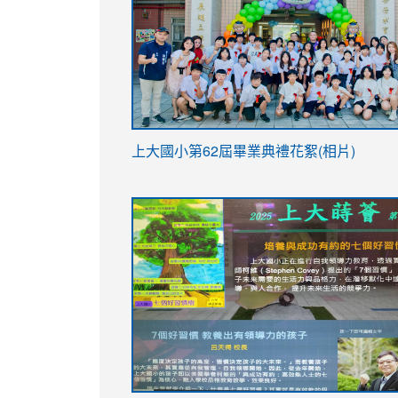
link
上大國小第62屆畢
業典禮花絮(相片)
to
link
link
https://drive.google.com/file/d/1I-
to
to
YfDQppRvyMk686kIw6SBbssEIZ6WnT/vi
https://drive.google.com/file/d/1I-
https://sites.google.com/stes.tyc.ed
usp=sharing
YfDQppRvyMk686kIw6SBbssEIZ6WnT/vi
usp=sharing