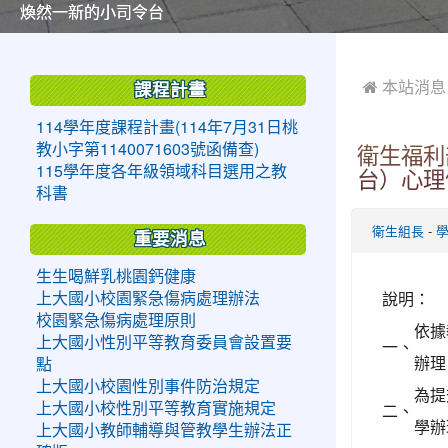
美麗的操場是我們活力的來源
美麗的操場是我們活力的來源
煥然一新的小司令台
煥然一新的小司令台
富含桃園埤塘田園風光意象的中廊
富含桃園埤塘田園風光意象的中廊
嶄新的中庭廣場
嶄新的中庭廣場
水生池生生不息
水生池生生不息
:::
:::
 本站消息
課程計畫
114學年度課程計畫(114年7月31日桃
教小字第1140071603號函備查)
衛生福利
115學年度各年級領域科目選用之教
台）心理
科書
-
衛生組長
重要消息
生生喝鮮乳桃園鈣健康
說明：
上大國小校園緊急傷病處理辦法
校園緊急傷病處理原則
依據
上大國小性別平等教育委員會設置要
一、
辦理
點
上大國小校園性別事件防治規定
為提
二、
上大國小校性別平等教育實施規定
學辦
上大國小教師輔導與管教學生辦法正