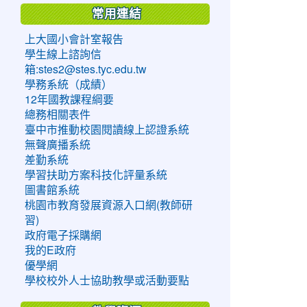
常用連結
上大國小會計室報告
學生線上諮詢信
箱:stes2@stes.tyc.edu.tw
學務系統（成績）
12年國教課程綱要
總務相關表件
臺中市推動校園閱讀線上認證系統
無聲廣播系統
差勤系統
學習扶助方案科技化評量系統
圖書館系統
桃園市教育發展資源入口網(教師研
習)
政府電子採購網
我的E政府
優學網
學校校外人士協助教學或活動要點