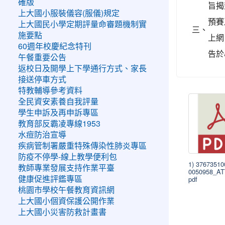
確版
旨揭
上大國小服裝儀容(服儀)規定
預賽
上大國民小學定期評量命審題機制實
三、
施要點
上網
60週年校慶紀念特刊
告於
午餐重要公告
返校日及開學上下學通行方式、家長
接送停車方式
特教輔導參考資料
全民資安素養自我評量
學生申訴及再申訴專區
教育部反霸凌專線1953
水痘防治宣導
疾病管制署嚴重特殊傳染性肺炎專區
防疫不停學-線上教學便利包
1) 3767351
教師專業發展支持作業平臺
0050958_A
pdf
健康促進評鑑專區
桃園市學校午餐教育資訊網
上大國小個資保護公開作業
上大國小災害防救計畫書