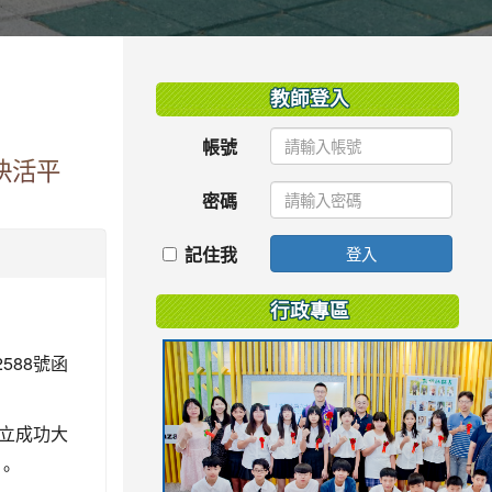
:::
教師登入
帳號
快活平
密碼
記住我
登入
行政專區
588號函
立成功大
。