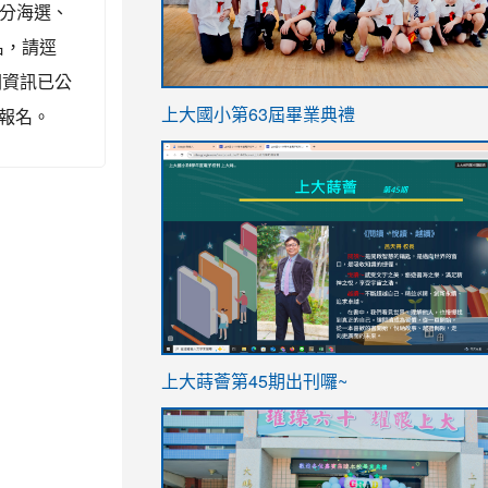
，分海選、
名，請逕
關資訊已公
link
報名。
上大國小第63屆畢業典禮
to
link
https://sites.google.com/stes.t
to
https://sites.google.com/stes.tyc.ed
ink
link
上大蒔薈第45期出刊囉~
to
to
https://sites.google.com/stes.tyc.ed
https://sites.google.com/stes.t