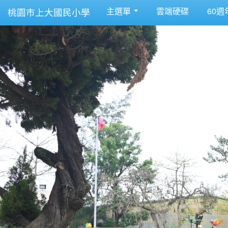
主選單
雲端硬碟
60週
桃園市上大國民小學