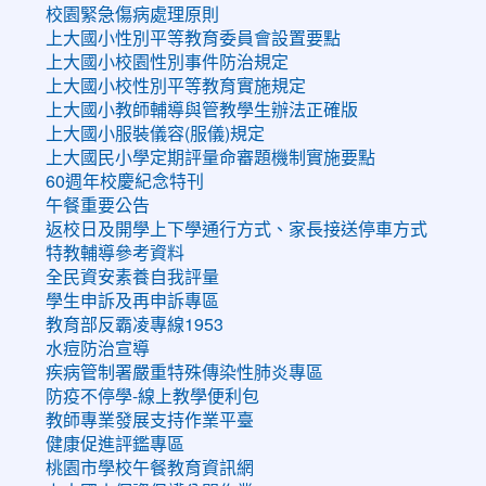
校園緊急傷病處理原則
上大國小性別平等教育委員會設置要點
上大國小校園性別事件防治規定
上大國小校性別平等教育實施規定
上大國小教師輔導與管教學生辦法正確版
上大國小服裝儀容(服儀)規定
上大國民小學定期評量命審題機制實施要點
60週年校慶紀念特刊
午餐重要公告
返校日及開學上下學通行方式、家長接送停車方式
特教輔導參考資料
全民資安素養自我評量
學生申訴及再申訴專區
教育部反霸凌專線1953
水痘防治宣導
疾病管制署嚴重特殊傳染性肺炎專區
防疫不停學-線上教學便利包
教師專業發展支持作業平臺
健康促進評鑑專區
桃園市學校午餐教育資訊網