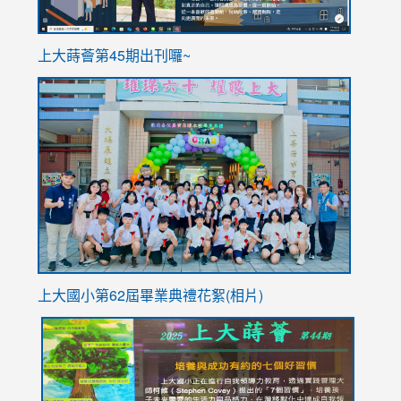
ink
上大蒔薈第45期出刊囉~
to
link
https://sites.google.com/stes.tyc.edu.tw/113school
to
https://
YfDQpp
usp=sha
上大國小第62屆畢
業典禮花絮(相片)
link
link
link
link
link
to
to
to
to
to
https://drive.google.com/file/d/1I-
https://sites.google.com/stes.tyc.edu.tw/113school
https:
https:
https: