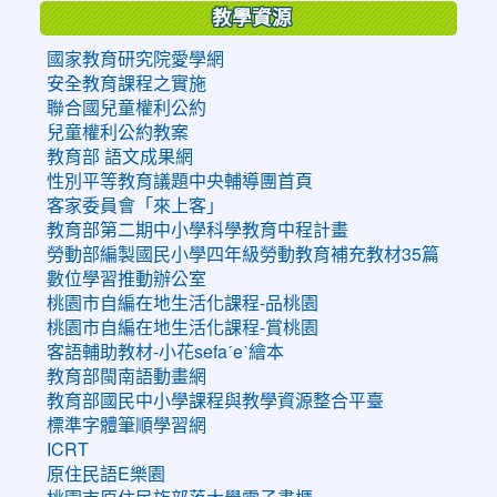
教學資源
國家教育研究院愛學網
安全教育課程之實施
聯合國兒童權利公約
兒童權利公約教案
教育部 語文成果網
性別平等教育議題中央輔導團首頁
客家委員會「來上客」
教育部第二期中小學科學教育中程計畫
勞動部編製國民小學四年級勞動教育補充教材35篇
數位學習推動辦公室
桃園市自編在地生活化課程-品桃園
桃園市自編在地生活化課程-賞桃園
客語輔助教材-小花sefaˊeˋ繪本
教育部閩南語動畫網
教育部國民中小學課程與教學資源整合平臺
標準字體筆順學習網
ICRT
原住民語E樂園