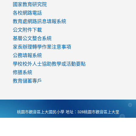
國家教育研究院
各校網路電話
教育處網路訊息填報系統
公文附件下載
基層公文整合系統
家長辦理轉學作業注意事項
公務填報系統
學校校外人士協助教學或活動要點
修膳系統
教育儲蓄專戶
桃園市觀音區上大國民小學 地址：328桃園市觀音區上大里
大湖路1段540號 電話:03-4901174 傳真:03-4900781 Desing
by
Zyinfo