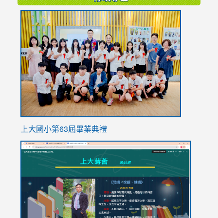
link
to
https://
上大國小第63屆畢業典禮
link
link
to
to
https://sites.google.com/stes.tyc.edu.tw/113school
https