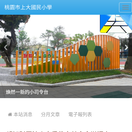
桃園市上大國民小學
To
nav
美麗的操場是我們活力的來源
美麗的操場是我們活力的來源
煥然一新的小司令台
煥然一新的小司令台
富含桃園埤塘田園風光意象的中廊
富含桃園埤塘田園風光意象的中廊
嶄新的中庭廣場
嶄新的中庭廣場
水生池生生不息
水生池生生不息
:::
 本站消息
分月文章
電子報列表