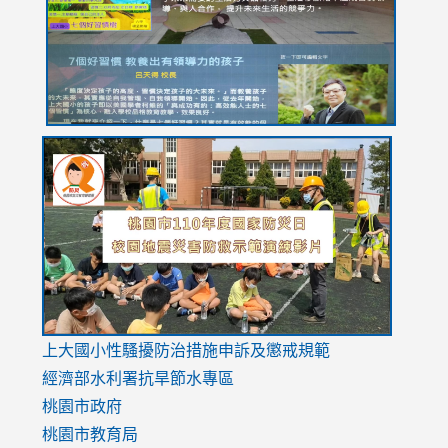
YfDQppRvyMk686kIw6SBbssEIZ6WnT/view?
usp=sh
8M
usp=sharing
link
link
link
to
to
to
https://drive.google.com/file/d/1AXdrxzgdGrHK7k94y0
https:/
https:/
usp=sharing
v=hC_g
v=hC_g
link
上大國小性騷擾防治措施
申訴及懲戒規範
to
經濟部水利署抗旱節水專區
https://www.youtube.com/watch?
桃園市政府
v=mfpNykQ0g4M
桃園市教育局