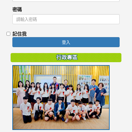
密碼
記住我
登入
行政專區
link
to
https://