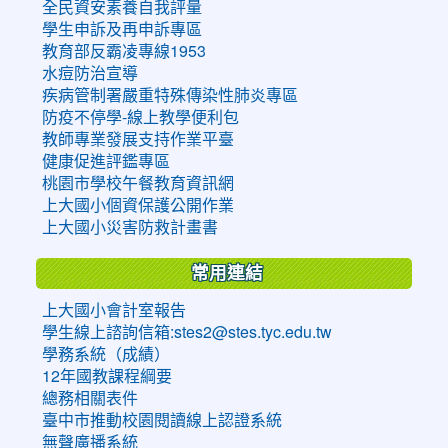
全民資安素養自我評量
學生申訴及再申訴專區
教育部反霸凌專線1953
水痘防治宣導
疾病管制署嚴重特殊傳染性肺炎專區
防疫不停學-線上教學便利包
教師專業發展支持作業平臺
健康促進評鑑專區
桃園市學校午餐教育資訊網
上大國小個資保護公開作業
上大國小災害防救計畫書
常用連結
上大國小會計室報告
學生線上諮詢信箱:stes2@stes.tyc.edu.tw
學務系統（成績）
12年國教課程綱要
總務相關表件
臺中市推動校園閱讀線上認證系統
無聲廣播系統