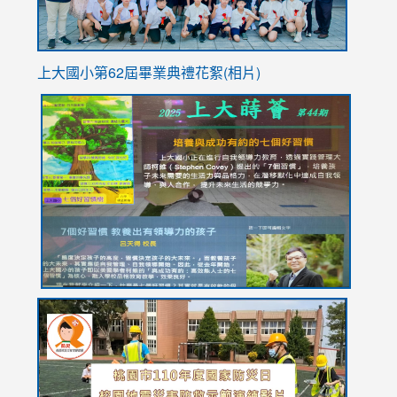
上大國小第62屆畢
業典禮花絮(相片)
link
link
link
link
link
to
to
to
to
to
https://drive.google.com/file/d/1I-
https://sites.google.com/stes.tyc.edu.tw/113school
https:
https:
https:
YfDQppRvyMk686kIw6SBbssEIZ6WnT/view?
usp=sh
8M
usp=sharing
link
link
link
to
to
to
https://drive.google.com/file/d/1AXdrxzgdGrHK7k94y0
https:/
https:/
usp=sharing
v=hC_g
v=hC_g