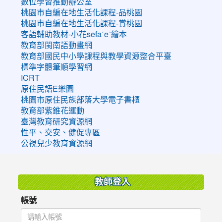
數位學習推動辦公室
桃園市自編在地生活化課程-品桃園
桃園市自編在地生活化課程-賞桃園
客語輔助教材-小花sefaˊeˋ繪本
教育部閩南語動畫網
教育部國民中小學課程與教學資源整合平臺
標準字體筆順學習網
ICRT
原住民語E樂園
桃園市原住民族部落大學電子書櫃
教育部紫錐花運動
臺灣教育研究資源網
性平、交安、健促專區
公視兒少教育資源網
:::
教師登入
帳號