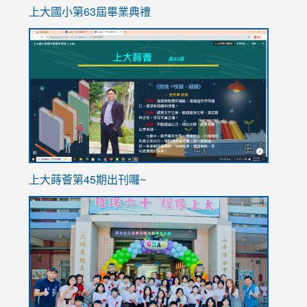
上大國小第63屆畢業典禮
link
link
to
to
https://sites.google.com/stes.tyc.edu.tw/113school
https
ink
上大蒔薈第45期出刊囉~
to
link
https://sites.google.com/stes.tyc.edu.tw/113school
to
https://
YfDQpp
usp=sha