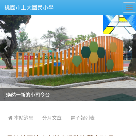
桃園市上大國民小學
To
nav
美麗的操場是我們活力的來源
美麗的操場是我們活力的來源
煥然一新的小司令台
煥然一新的小司令台
富含桃園埤塘田園風光意象的中廊
富含桃園埤塘田園風光意象的中廊
嶄新的中庭廣場
嶄新的中庭廣場
水生池生生不息
水生池生生不息
:::
 本站消息
分月文章
電子報列表