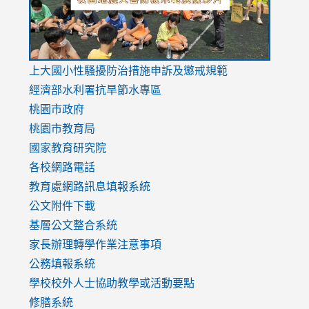
link
上大國小性騷擾防治措施
申訴及懲戒規範
to
經濟部水利署抗旱節水專區
https://www.youtube.com/watch?
桃園市政府
v=mfpNykQ0g4M
桃園市教育局
國家教育研究院
各校網路電話
教育處網路訊息填報系統
公文附件下載
基層公文整合系統
家長辦理轉學作業注意事項
公務填報系統
學校校外人士協助教學或活動要點
修膳系統