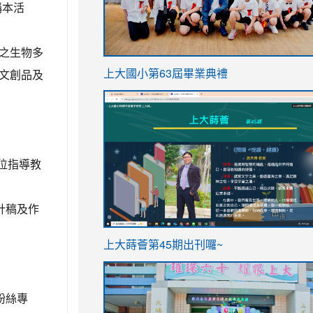
稱本活
之生物多
link
文創品及
上大國小第63屆畢業典禮
to
link
https://sites.google.com/stes.t
to
https://sites.google.com/stes.tyc.ed
位指導教
計稿及作
ink
link
上大蒔薈第45期出刊囉~
to
to
https://sites.google.com/stes.tyc.ed
https://sites.google.com/stes.t
粉絲專