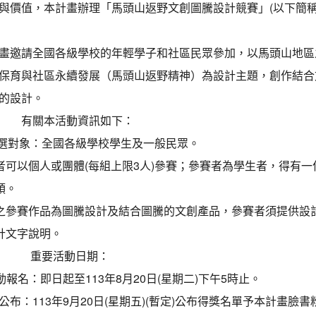
與價值，本計畫辦理「馬頭山返野文創圖騰設計競賽」(以下簡
。
畫邀請全國各級學校的年輕學子和社區民眾參加，以馬頭山地區
保育與社區永續發展（馬頭山返野精神）為設計主題，創作結合
的設計。
有關本活動資訊如下：
選對象：全國各級學校學生及一般民眾。
者可以個人或團體(每組上限3人)參賽；參賽者為學生者，得有一
領。
之參賽作品為圖騰設計及結合圖騰的文創產品，參賽者須提供設
計文字說明。
重要活動日期：
動報名：即日起至113年8月20日(星期二)下午5時止。
公布：113年9月20日(星期五)(暫定)公布得獎名單予本計畫臉書