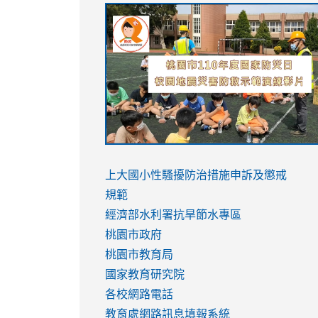
link
link
link
link
to
to
to
to
https://sites.google.com/stes.tyc.ed
https://drive.google.com/file/d/1AXdr
https://youtu.be/jJOMVWY3-
https://drive.google.com/file/d/1AXdr
usp=sharing
8M
usp=sharing
link
link
to
to
link
上大國小性騷擾防治措施
申訴及懲戒
https://www.youtube.com/watch?
https://www.youtube.com/watch?
to
規範
v=hC_gdZndU9s
v=hC_gdZndU9s
https://www.youtube.com/watch?
經濟部水利署抗旱節水專區
v=mfpNykQ0g4M
桃園市政府
桃園市教育局
國家教育研究院
各校網路電話
教育處網路訊息填報系統