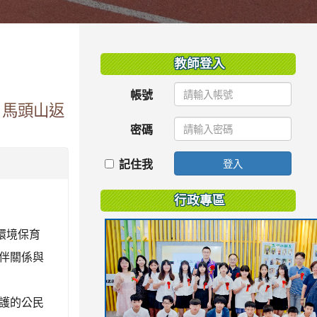
:::
教師登入
帳號
」馬頭山返
密碼
記住我
登入
行政專區
環境保育
伴關係與
護的公民