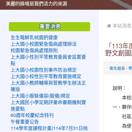
美麗的操場是我們活力的來源
美麗的操場是我們活力的來源
煥然一新的小司令台
煥然一新的小司令台
富含桃園埤塘田園風光意象的中廊
富含桃園埤塘田園風光意象的中廊
嶄新的中庭廣場
嶄新的中庭廣場
水生池生生不息
水生池生生不息
:::
:::
 本站消息
重要消息
生生喝鮮乳桃園鈣健康
上大國小校園緊急傷病處理辦法
「113
校園緊急傷病處理原則
野文創圖
上大國小性別平等教育委員會設置要
點
-
衛生組長
上大國小校園性別事件防治規定
上大國小校性別平等教育實施規定
上大國小教師輔導與管教學生辦法正
說明：
確版
上大國小服裝儀容(服儀)規定
本校
上大國民小學定期評量命審題機制實
一、
夥伴
施要點
60週年校慶紀念特刊
社區
午餐重要公告
為使
114學年度課程計畫(114年7月31日桃