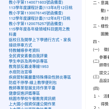
二、
意識
教小字第1140071603號函備查)
113學年度課程計畫(113年8月12日桃
動)
教小字第1130076145號函備查)
本計
112學年度課程計畫(112年8月7日桃
教小字第1120075257號函備查)
三、
樣性
115學年度各年級領域科目選用之教
圖騰
科書
返校日及開學上下學通行方式、家長
四、
接送停車方式
(一)
徵
特教輔導參考資料
全民資安素養自我評量
參賽
(二)
學生申訴及再申訴專區
師帶
教育部反霸凌專線1953
水痘防治宣導
提交
(三)
疾病管制署嚴重特殊傳染性肺炎專區
品設
防疫不停學-線上教學便利包
(四)
教師專業發展支持作業平臺
健康促進評鑑專區
１、
活
桃園市學校午餐教育資訊網
得獎
上大國小個資保護公開作業
２、