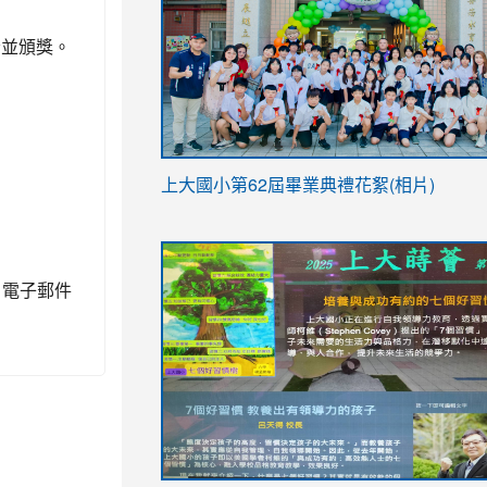
者並頒獎。
link
上大國小第62屆畢
業典禮花絮(相片)
to
link
link
https://drive.google.com/file/d/1I-
to
to
YfDQppRvyMk686kIw6SBbssEIZ6WnT/vi
0，電子郵件
https://drive.google.com/file/d/1I-
https://sites.google.com/stes.tyc.ed
usp=sharing
YfDQppRvyMk686kIw6SBbssEIZ6WnT/vi
usp=sharing