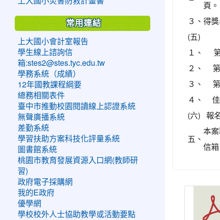
上大國小災害防救計畫書
頁。
３、
得獎
常用連結
(五)
上大國小會計室報告
１、
學生線上諮詢信
箱:stes2@stes.tyc.edu.tw
２、
第
學務系統（成績）
３、
第
12年國教課程綱要
總務相關表件
４、
佳
臺中市推動校園閱讀線上認證系統
(六)
報
無聲廣播系統
差勤系統
本案
五、
學習扶助方案科技化評量系統
信箱：
圖書館系統
桃園市教育發展資源入口網(教師研
習)
政府電子採購網
我的E政府
優學網
學校校外人士協助教學或活動要點