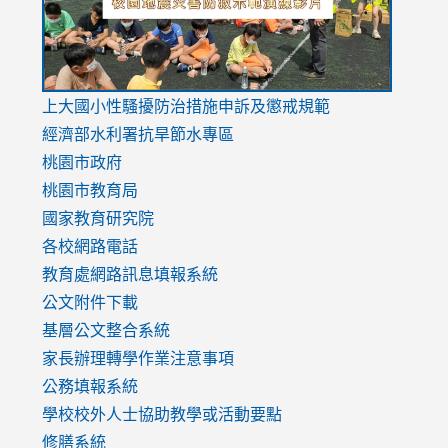
link
上大國小性騷擾防治措施
申訴及懲戒規範
to
經濟部水利署抗旱節水專區
https://www.youtube.com/watch?
桃園市政府
v=mfpNykQ0g4M
桃園市教育局
國家教育研究院
各校網路電話
教育處網路訊息填報系統
公文附件下載
基層公文整合系統
家長辦理轉學作業注意事項
公務填報系統
學校校外人士協助教學或活動要點
修膳系統