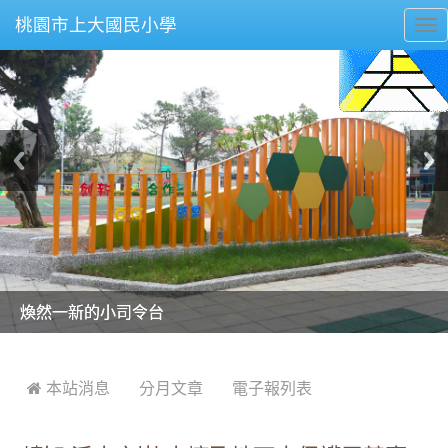
桃園市上大國民小學
To
nav
美麗的操場是我們活力的來源
美麗的操場是我們活力的來源
煥然一新的小司令台
煥然一新的小司令台
富含桃園埤塘田園風光意象的中廊
富含桃園埤塘田園風光意象的中廊
嶄新的中庭廣場
嶄新的中庭廣場
水生池生生不息
水生池生生不息
:::
 本站消息
分月文章
電子報列表