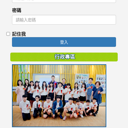
密碼
記住我
登入
行政專區
link
to
https://