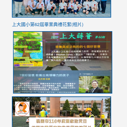
上大國小第62屆畢
業典禮花絮(相片)
link
link
link
link
link
to
to
to
to
to
https://drive.google.com/file/d/1I-
https://sites.google.com/stes.tyc.edu.tw/113school
https:
https:
https:
YfDQppRvyMk686kIw6SBbssEIZ6WnT/view?
usp=sh
8M
usp=sharing
link
link
link
to
to
to
https://drive.google.com/file/d/1AXdrxzgdGrHK7k94y0
https:/
https:/
usp=sharing
v=hC_g
v=hC_g