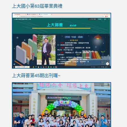
上大國小第63屆畢業典禮
link
link
to
to
https://sites.google.com/stes.tyc.edu.tw/113school
https
ink
上大蒔薈第45期出刊囉~
to
link
https://sites.google.com/stes.tyc.edu.tw/113school
to
https://
YfDQpp
usp=sha