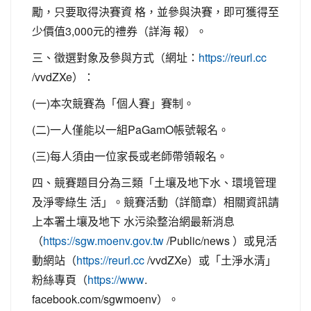
勵，只要取得決賽資 格，並參與決賽，即可獲得至
少價值3,000元的禮券（詳海 報）。
三、徵選對象及參與方式（網址：
https://reurl.cc
/vvdZXe）：
(一)本次競賽為「個人賽」賽制。
(二)一人僅能以一組PaGamO帳號報名。
(三)每人須由一位家長或老師帶領報名。
四、競賽題目分為三類「土壤及地下水、環境管理
及淨零綠生 活」。競賽活動（詳簡章）相關資訊請
上本署土壤及地下 水污染整治網最新消息
（
/Public/news ）或見活
https://sgw.moenv.gov.tw
動網站（
/vvdZXe）或「土淨水清」
https://reurl.cc
粉絲專頁（
.
https://www
facebook.com/sgwmoenv）。