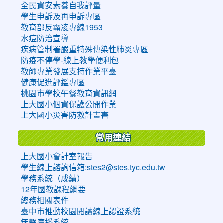
全民資安素養自我評量
學生申訴及再申訴專區
教育部反霸凌專線1953
水痘防治宣導
疾病管制署嚴重特殊傳染性肺炎專區
防疫不停學-線上教學便利包
教師專業發展支持作業平臺
健康促進評鑑專區
桃園市學校午餐教育資訊網
上大國小個資保護公開作業
上大國小災害防救計畫書
常用連結
上大國小會計室報告
學生線上諮詢信箱:stes2@stes.tyc.edu.tw
學務系統（成績）
12年國教課程綱要
總務相關表件
臺中市推動校園閱讀線上認證系統
無聲廣播系統