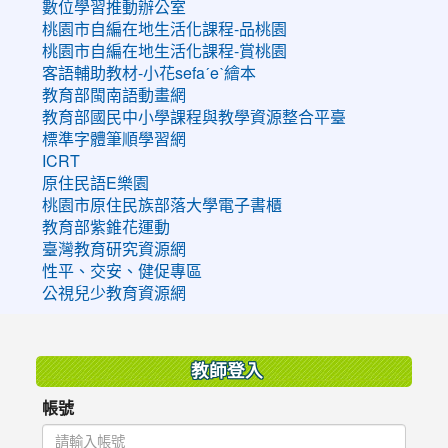
數位學習推動辦公室
桃園市自編在地生活化課程-品桃園
桃園市自編在地生活化課程-賞桃園
客語輔助教材-小花sefaˊeˋ繪本
教育部閩南語動畫網
教育部國民中小學課程與教學資源整合平臺
標準字體筆順學習網
ICRT
原住民語E樂園
桃園市原住民族部落大學電子書櫃
教育部紫錐花運動
臺灣教育研究資源網
性平、交安、健促專區
公視兒少教育資源網
:::
教師登入
帳號