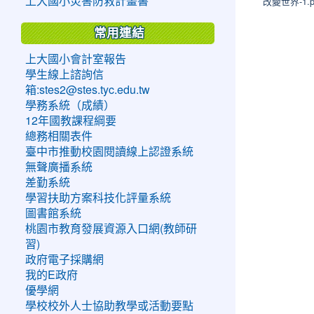
改變世界-1.p
上大國小災害防救計畫書
常用連結
上大國小會計室報告
學生線上諮詢信
箱:stes2@stes.tyc.edu.tw
學務系統（成績）
12年國教課程綱要
總務相關表件
臺中市推動校園閱讀線上認證系統
無聲廣播系統
差勤系統
學習扶助方案科技化評量系統
圖書館系統
桃園市教育發展資源入口網(教師研
習)
政府電子採購網
我的E政府
優學網
學校校外人士協助教學或活動要點