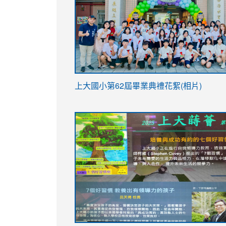
link
上大國小第62屆畢
業典禮花絮(相片)
to
link
link
https://drive.google.com/file/d/1I-
to
to
YfDQppRvyMk686kIw6SBbssEIZ6WnT/vi
https://drive.google.com/file/d/1I-
https://sites.google.com/stes.tyc.ed
usp=sharing
YfDQppRvyMk686kIw6SBbssEIZ6WnT/vi
usp=sharing