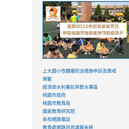
link
link
link
link
to
to
to
to
https://sites.google.com/stes.tyc.ed
https://drive.google.com/file/d/1AXdr
https://youtu.be/jJOMVWY3-
https://drive.google.com/file/d/1AXdr
usp=sharing
8M
usp=sharing
link
link
to
to
link
上大國小性騷擾防治措施
申訴及懲戒
https://www.youtube.com/watch?
https://www.youtube.com/watch?
to
規範
v=hC_gdZndU9s
v=hC_gdZndU9s
https://www.youtube.com/watch?
經濟部水利署抗旱節水專區
v=mfpNykQ0g4M
桃園市政府
桃園市教育局
國家教育研究院
各校網路電話
教育處網路訊息填報系統