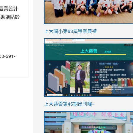
署業設計
協助張貼於
link
上大國小第63屆畢業典禮
to
link
https://sites.google.com/stes.t
to
591-
https://sites.google.com/stes.tyc.ed
ink
link
上大蒔薈第45期出刊囉~
to
to
https://sites.google.com/stes.tyc.ed
https://sites.google.com/stes.t