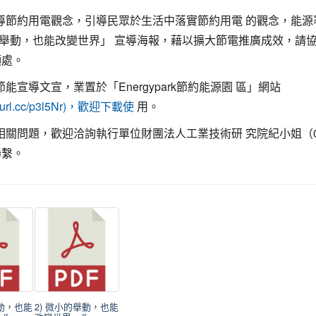
宣導節約用電觀念，引導民眾於生活中落實節約用電 的觀念，能源
舉動，也能改變世界」 宣導海報，藉以擴大節電推廣成效，請
顯處。
節能宣導文宣，業置於「Energypark節約能源園 區」網站
用。
/reurl.cc/p3l5Nr)，歡迎下載使
有相關問題，歡迎洽詢執行單位財團法人工業技術研 究院紀小姐（03-
聯繫。
舉動，也能
2) 微小的舉動，也能