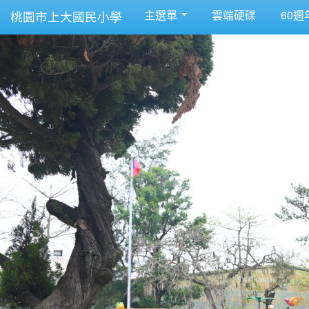
主選單
雲端硬碟
60週
桃園市上大國民小學