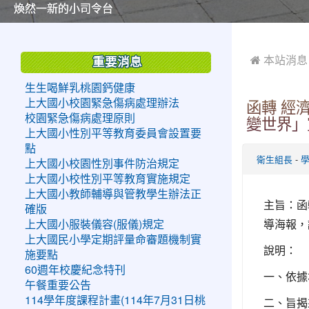
美麗的操場是我們活力的來源
美麗的操場是我們活力的來源
煥然一新的小司令台
煥然一新的小司令台
富含桃園埤塘田園風光意象的中廊
富含桃園埤塘田園風光意象的中廊
嶄新的中庭廣場
嶄新的中庭廣場
水生池生生不息
水生池生生不息
:::
:::
 本站消息
重要消息
生生喝鮮乳桃園鈣健康
上大國小校園緊急傷病處理辦法
函轉 經
校園緊急傷病處理原則
變世界」
上大國小性別平等教育委員會設置要
點
-
衛生組長
上大國小校園性別事件防治規定
上大國小校性別平等教育實施規定
上大國小教師輔導與管教學生辦法正
主旨：函
確版
導海報，
上大國小服裝儀容(服儀)規定
上大國民小學定期評量命審題機制實
說明：
施要點
60週年校慶紀念特刊
一、依據本
午餐重要公告
114學年度課程計畫(114年7月31日桃
二、旨揭