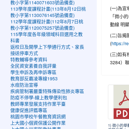
教小字第1140071603號函備查)
(一)為
113學年度課程計畫(113年8月12日桃
教小字第1130076145號函備查)
「微小的
112學年度課程計畫(112年8月7日桃
動線 明
教小字第1120075257號函備查)
115學年度各年級領域科目選用之教
(二)旨揭
科書
(
https:/
返校日及開學上下學通行方式、家長
接送停車方式
(三)如
特教輔導參考資料
3284）
全民資安素養自我評量
學生申訴及再申訴專區
教育部反霸凌專線1953
水痘防治宣導
疾病管制署嚴重特殊傳染性肺炎專區
防疫不停學-線上教學便利包
教師專業發展支持作業平臺
健康促進評鑑專區
桃園市學校午餐教育資訊網
上大國小個資保護公開作業
1) 微小的