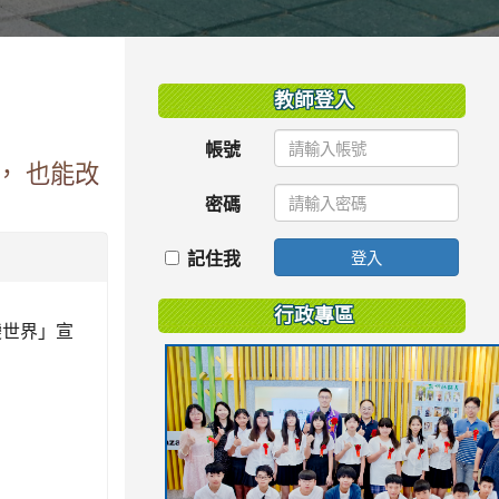
:::
教師登入
帳號
， 也能改
密碼
記住我
登入
行政專區
變世界」宣