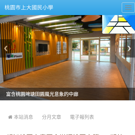
桃園市上大國民小學
To
nav
美麗的操場是我們活力的來源
美麗的操場是我們活力的來源
煥然一新的小司令台
煥然一新的小司令台
富含桃園埤塘田園風光意象的中廊
富含桃園埤塘田園風光意象的中廊
嶄新的中庭廣場
嶄新的中庭廣場
水生池生生不息
水生池生生不息
:::
 本站消息
分月文章
電子報列表