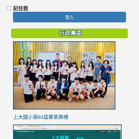
記住我
登入
行政專區
link
to
https://
上大國小第63屆畢業典禮
link
link
to
to