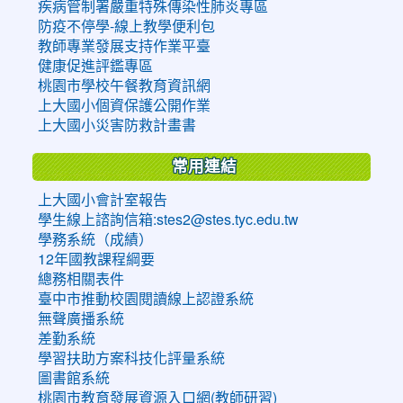
疾病管制署嚴重特殊傳染性肺炎專區
防疫不停學-線上教學便利包
教師專業發展支持作業平臺
健康促進評鑑專區
桃園市學校午餐教育資訊網
上大國小個資保護公開作業
上大國小災害防救計畫書
常用連結
上大國小會計室報告
學生線上諮詢信箱:stes2@stes.tyc.edu.tw
學務系統（成績）
12年國教課程綱要
總務相關表件
臺中市推動校園閱讀線上認證系統
無聲廣播系統
差勤系統
學習扶助方案科技化評量系統
圖書館系統
桃園市教育發展資源入口網(教師研習)