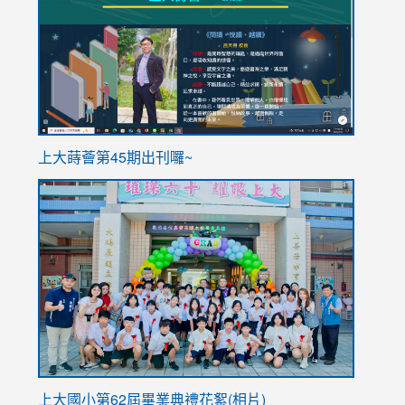
https://sites.google.com/stes.tyc.edu.tw/113school
https
ink
上大蒔薈第45期出刊囉~
to
link
https://sites.google.com/stes.tyc.edu.tw/113school
to
https://
YfDQpp
usp=sha
上大國小第62屆畢
業典禮花絮(相片)