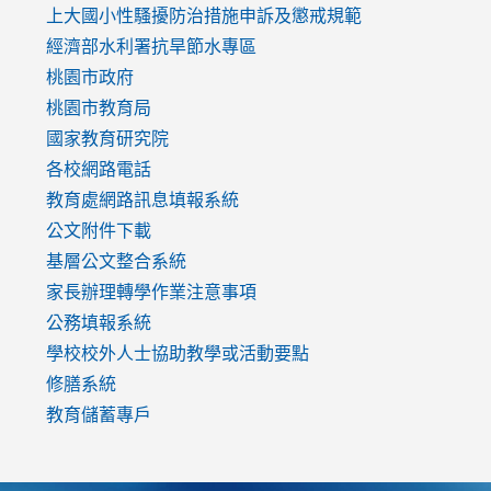
link
上大國小性騷擾防治措施
申訴及懲戒規範
to
經濟部水利署抗旱節水專區
https://www.youtube.com/watch?
桃園市政府
v=mfpNykQ0g4M
桃園市教育局
國家教育研究院
各校網路電話
教育處網路訊息填報系統
公文附件下載
基層公文整合系統
家長辦理轉學作業注意事項
公務填報系統
學校校外人士協助教學或活動要點
修膳系統
教育儲蓄專戶