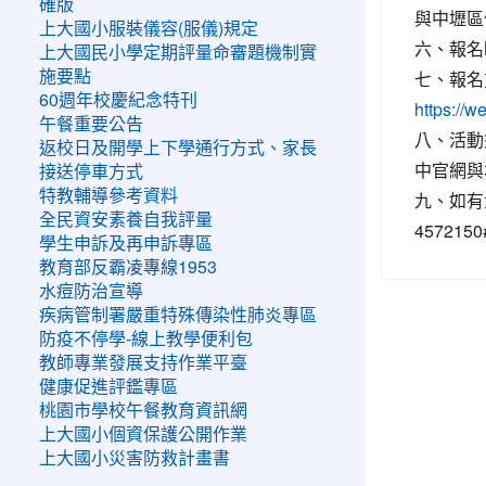
確版
與中壢區
上大國小服裝儀容(服儀)規定
六、報名時
上大國民小學定期評量命審題機制實
七、報名
施要點
60週年校慶紀念特刊
https://
午餐重要公告
八、活動
返校日及開學上下學通行方式、家長
中官網與
接送停車方式
特教輔導參考資料
九、如有
全民資安素養自我評量
457215
學生申訴及再申訴專區
教育部反霸凌專線1953
水痘防治宣導
疾病管制署嚴重特殊傳染性肺炎專區
防疫不停學-線上教學便利包
教師專業發展支持作業平臺
健康促進評鑑專區
桃園市學校午餐教育資訊網
上大國小個資保護公開作業
上大國小災害防救計畫書