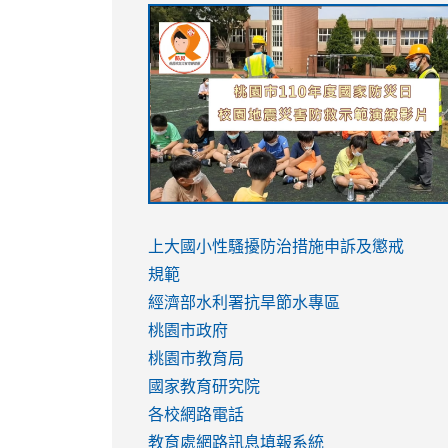
link
link
link
link
to
to
to
to
https://sites.google.com/stes.tyc.ed
https://drive.google.com/file/d/1AXdr
https://youtu.be/jJOMVWY3-
https://drive.google.com/file/d/1AXdr
usp=sharing
8M
usp=sharing
link
link
to
to
link
上大國小性騷擾防治措施
申訴及懲戒
https://www.youtube.com/watch?
https://www.youtube.com/watch?
to
規範
v=hC_gdZndU9s
v=hC_gdZndU9s
https://www.youtube.com/watch?
經濟部水利署抗旱節水專區
v=mfpNykQ0g4M
桃園市政府
桃園市教育局
國家教育研究院
各校網路電話
教育處網路訊息填報系統