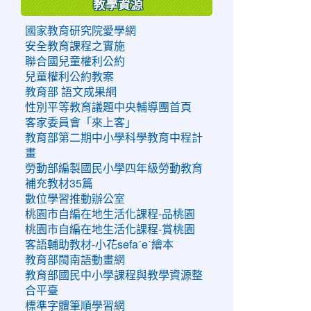
教學資源
國家教育研究院愛學網
安全教育課程之實施
聯合國兒童權利公約
兒童權利公約教案
教育部 語文成果網
性別平等教育議題中央輔導團首頁
客家委員會「來上客」
教育部第二期中小學科學教育中程計
畫
勞動部編製國民小學四年級勞動教育
補充教材35篇
數位學習推動辦公室
桃園市自編在地生活化課程-品桃園
桃園市自編在地生活化課程-賞桃園
客語輔助教材-小花sefaˊeˋ繪本
教育部閩南語動畫網
教育部國民中小學課程與教學資源整
合平臺
標準字體筆順學習網