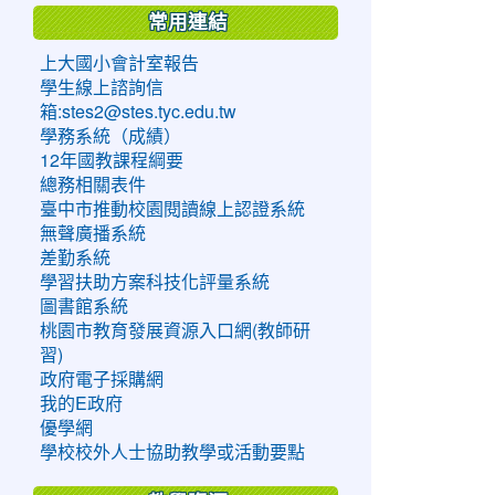
常用連結
上大國小會計室報告
學生線上諮詢信
箱:stes2@stes.tyc.edu.tw
學務系統（成績）
12年國教課程綱要
總務相關表件
臺中市推動校園閱讀線上認證系統
無聲廣播系統
差勤系統
學習扶助方案科技化評量系統
圖書館系統
桃園市教育發展資源入口網(教師研
習)
政府電子採購網
我的E政府
優學網
學校校外人士協助教學或活動要點