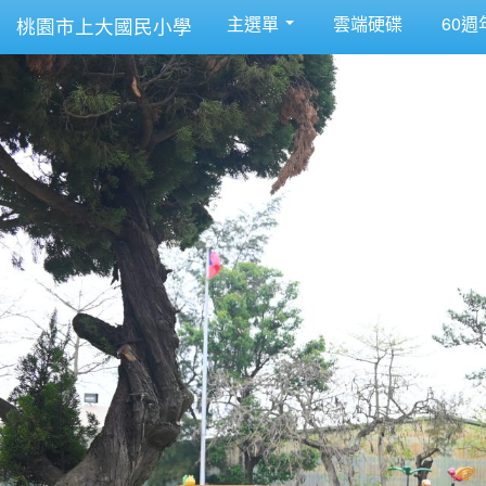
主選單
雲端硬碟
60週
桃園市上大國民小學