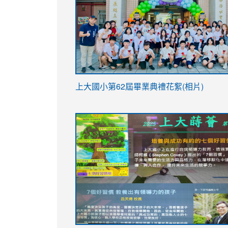
link
上大國小第62屆畢
業典禮花絮(相片)
to
link
link
https://drive.google.com/file/d/1I-
to
to
YfDQppRvyMk686kIw6SBbssEIZ6WnT/vi
https://drive.google.com/file/d/1I-
https://sites.google.com/stes.tyc.ed
usp=sharing
YfDQppRvyMk686kIw6SBbssEIZ6WnT/vi
usp=sharing