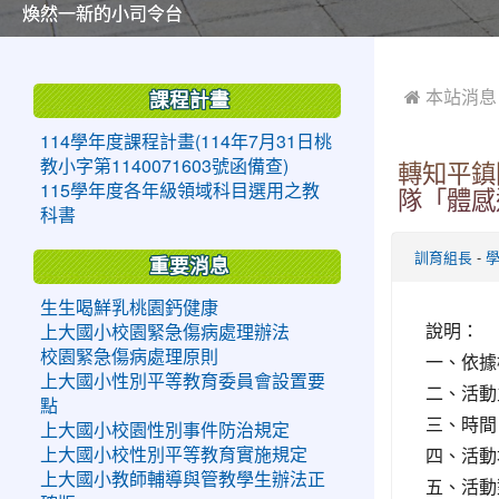
美麗的操場是我們活力的來源
美麗的操場是我們活力的來源
煥然一新的小司令台
煥然一新的小司令台
富含桃園埤塘田園風光意象的中廊
富含桃園埤塘田園風光意象的中廊
嶄新的中庭廣場
嶄新的中庭廣場
水生池生生不息
水生池生生不息
:::
:::
 本站消息
課程計畫
114學年度課程計畫(114年7月31日桃
教小字第1140071603號函備查)
轉知平鎮
115學年度各年級領域科目選用之教
隊「體感遊
科書
-
訓育組長
重要消息
生生喝鮮乳桃園鈣健康
說明：
上大國小校園緊急傷病處理辦法
校園緊急傷病處理原則
一、依據
上大國小性別平等教育委員會設置要
二、活動主
點
三、時間：1
上大國小校園性別事件防治規定
四、活動
上大國小校性別平等教育實施規定
上大國小教師輔導與管教學生辦法正
五、活動