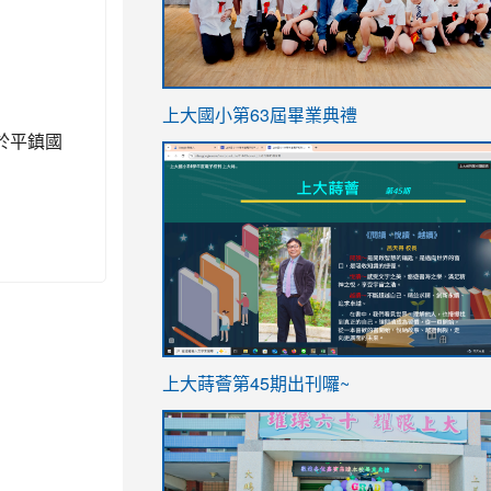
link
上大國小第63屆畢業典禮
to
於平鎮國
link
https://sites.google.com/stes.t
to
https://sites.google.com/stes.tyc.ed
ink
link
上大蒔薈第45期出刊囉~
to
to
https://sites.google.com/stes.tyc.ed
https://sites.google.com/stes.t