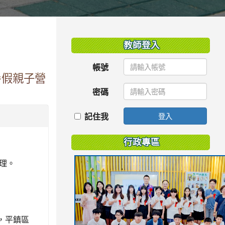
:::
教師登入
帳號
暑假親子營
密碼
記住我
登入
行政專區
辦理。
，平鎮區