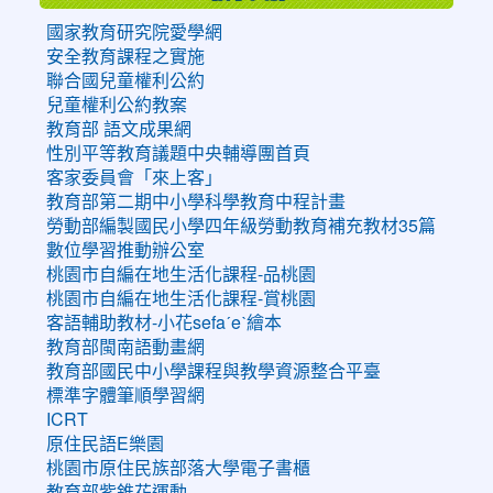
國家教育研究院愛學網
安全教育課程之實施
聯合國兒童權利公約
兒童權利公約教案
教育部 語文成果網
性別平等教育議題中央輔導團首頁
客家委員會「來上客」
教育部第二期中小學科學教育中程計畫
勞動部編製國民小學四年級勞動教育補充教材35篇
數位學習推動辦公室
桃園市自編在地生活化課程-品桃園
桃園市自編在地生活化課程-賞桃園
客語輔助教材-小花sefaˊeˋ繪本
教育部閩南語動畫網
教育部國民中小學課程與教學資源整合平臺
標準字體筆順學習網
ICRT
原住民語E樂園
桃園市原住民族部落大學電子書櫃
教育部紫錐花運動