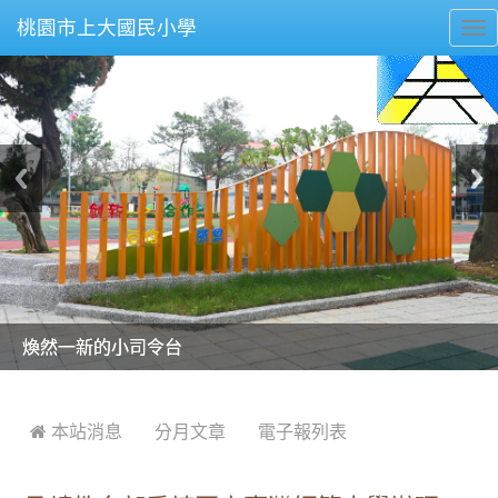
桃園市上大國民小學
To
nav
美麗的操場是我們活力的來源
美麗的操場是我們活力的來源
煥然一新的小司令台
煥然一新的小司令台
富含桃園埤塘田園風光意象的中廊
富含桃園埤塘田園風光意象的中廊
嶄新的中庭廣場
嶄新的中庭廣場
水生池生生不息
水生池生生不息
:::
 本站消息
分月文章
電子報列表