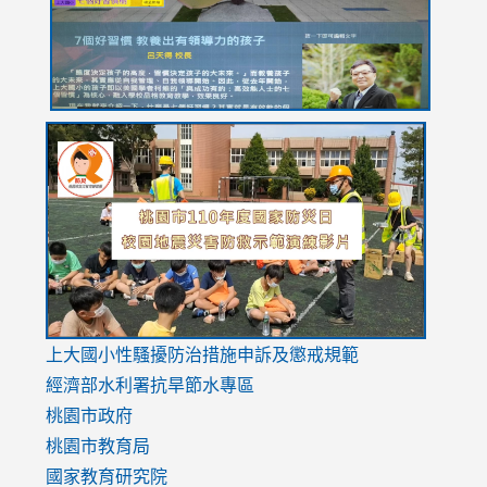
usp=sharing
link
link
link
to
to
to
https://drive.google.com/file/d/1AXdrxzgdGrHK7k94y0
https:/
https:/
usp=sharing
v=hC_g
v=hC_g
link
上大國小性騷擾防治措施
申訴及懲戒規範
to
經濟部水利署抗旱節水專區
https://www.youtube.com/watch?
桃園市政府
v=mfpNykQ0g4M
桃園市教育局
國家教育研究院