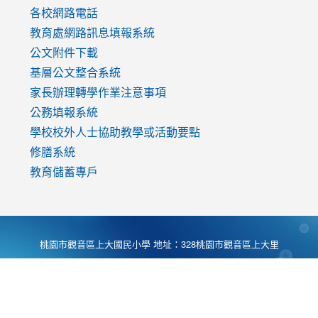
各校網路電話
教育處網路訊息填報系統
公文附件下載
基層公文整合系統
家長辦理轉學作業注意事項
公務填報系統
學校校外人士協助教學或活動要點
修膳系統
教育儲蓄專戶
桃園市觀音區上大國民小學 地址：328桃園市觀音區上大里
大湖路1段540號 電話:03-4901174 傳真:03-4900781 Desing
by
Zyinfo