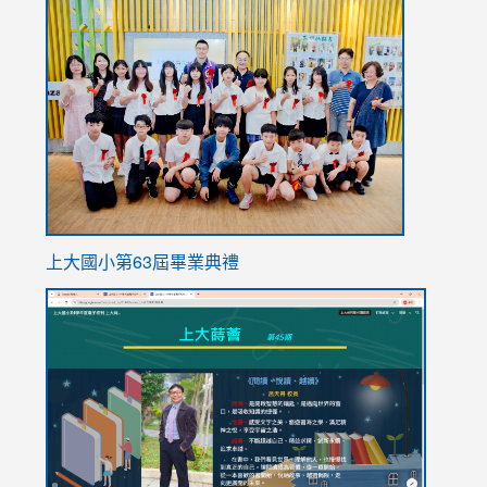
link
to
https://
上大國小第63屆畢業典禮
link
link
to
to
https://sites.google.com/stes.tyc.edu.tw/113school
https