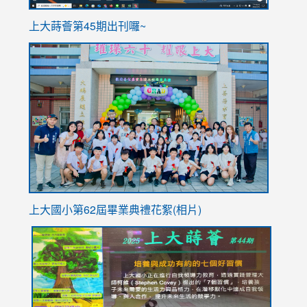
ink
上大蒔薈第45期出刊囉~
to
link
https://sites.google.com/stes.tyc.edu.tw/113school
to
https://
YfDQpp
usp=sha
上大國小第62屆畢
業典禮花絮(相片)
link
link
link
link
link
to
to
to
to
to
https://drive.google.com/file/d/1I-
https://sites.google.com/stes.tyc.edu.tw/113school
https:
https:
https:
YfDQppRvyMk686kIw6SBbssEIZ6WnT/view?
usp=sh
8M