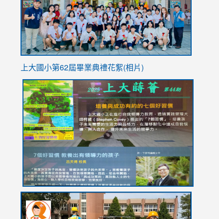
usp=sha
上大國小第62屆畢
業典禮花絮(相片)
link
link
link
link
link
to
to
to
to
to
https://drive.google.com/file/d/1I-
https://sites.google.com/stes.tyc.edu.tw/113school
https:
https:
https:
YfDQppRvyMk686kIw6SBbssEIZ6WnT/view?
usp=sh
8M
usp=sharing
link
link
link
to
to
to