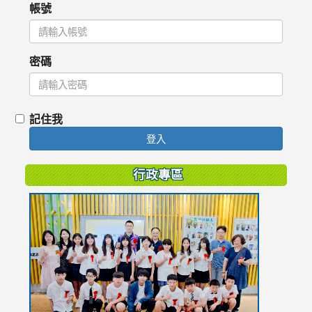
帳號
密碼
記住我
登入
行政專區
link
to
https://