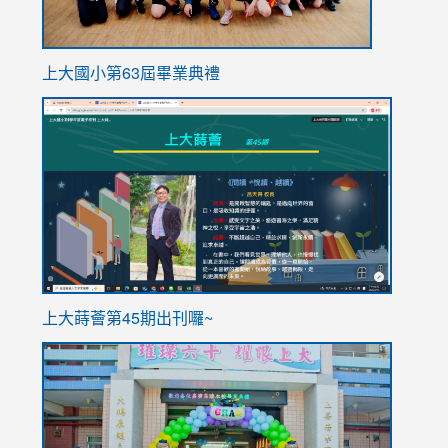
上大國小第63屆畢業典禮
link
link
to
to
https://sites.google.com/stes.tyc.edu.tw/113school
https
ink
上大蒔薈第45期出刊囉~
to
link
https://sites.google.com/stes.tyc.edu.tw/113school
to
https://
YfDQpp