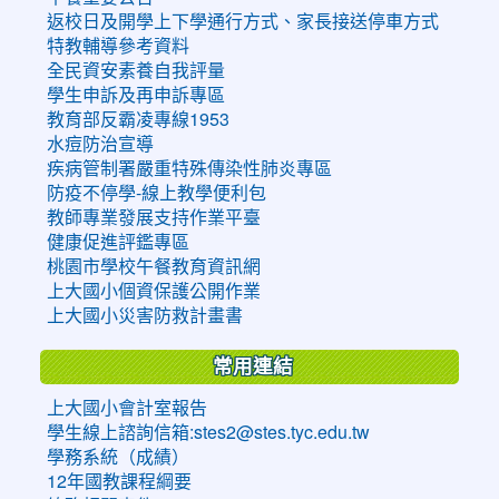
返校日及開學上下學通行方式、家長接送停車方式
特教輔導參考資料
全民資安素養自我評量
學生申訴及再申訴專區
教育部反霸凌專線1953
水痘防治宣導
疾病管制署嚴重特殊傳染性肺炎專區
防疫不停學-線上教學便利包
教師專業發展支持作業平臺
健康促進評鑑專區
桃園市學校午餐教育資訊網
上大國小個資保護公開作業
上大國小災害防救計畫書
常用連結
上大國小會計室報告
學生線上諮詢信箱:stes2@stes.tyc.edu.tw
學務系統（成績）
12年國教課程綱要