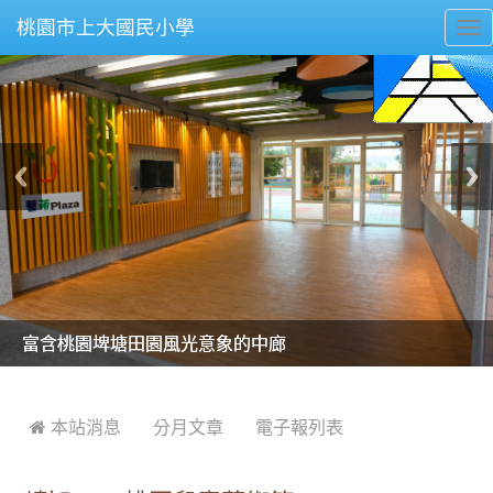
桃園市上大國民小學
To
nav
美麗的操場是我們活力的來源
美麗的操場是我們活力的來源
煥然一新的小司令台
煥然一新的小司令台
富含桃園埤塘田園風光意象的中廊
富含桃園埤塘田園風光意象的中廊
嶄新的中庭廣場
嶄新的中庭廣場
水生池生生不息
水生池生生不息
:::
 本站消息
分月文章
電子報列表