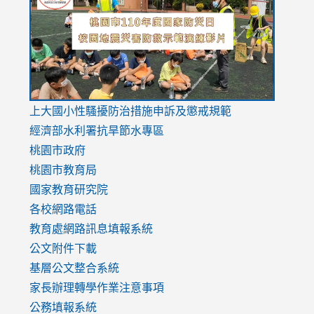
https://drive.google.com/file/d/1AXdrxzgdGrHK7k94y0
https:/
https:/
usp=sharing
v=hC_g
v=hC_g
link
上大國小性騷擾防治措施
申訴及懲戒規範
to
經濟部水利署抗旱節水專區
https://www.youtube.com/watch?
桃園市政府
v=mfpNykQ0g4M
桃園市教育局
國家教育研究院
各校網路電話
教育處網路訊息填報系統
公文附件下載
基層公文整合系統
家長辦理轉學作業注意事項
公務填報系統