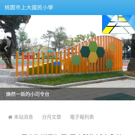
桃園市上大國民小學
美麗的操場是我們活力的來源
美麗的操場是我們活力的來源
煥然一新的小司令台
煥然一新的小司令台
富含桃園埤塘田園風光意象的中廊
富含桃園埤塘田園風光意象的中廊
嶄新的中庭廣場
嶄新的中庭廣場
水生池生生不息
水生池生生不息
:::
 本站消息
分月文章
電子報列表