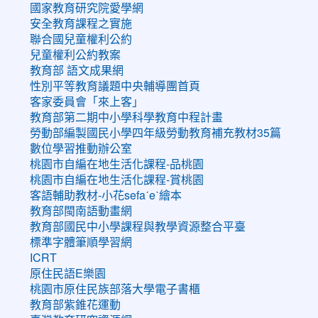
國家教育研究院愛學網
安全教育課程之實施
聯合國兒童權利公約
兒童權利公約教案
教育部 語文成果網
性別平等教育議題中央輔導團首頁
客家委員會「來上客」
教育部第二期中小學科學教育中程計畫
勞動部編製國民小學四年級勞動教育補充教材35篇
數位學習推動辦公室
桃園市自編在地生活化課程-品桃園
桃園市自編在地生活化課程-賞桃園
客語輔助教材-小花sefaˊeˋ繪本
教育部閩南語動畫網
教育部國民中小學課程與教學資源整合平臺
標準字體筆順學習網
ICRT
原住民語E樂園
桃園市原住民族部落大學電子書櫃
教育部紫錐花運動