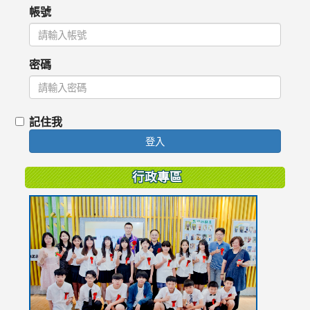
帳號
密碼
記住我
登入
行政專區
link
to
https://