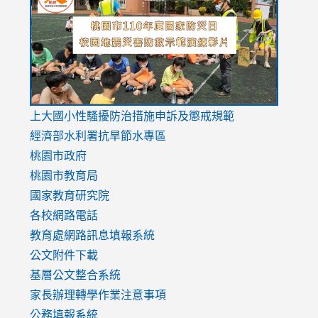
https://drive.google.com/file/d/1AXdrxzgdGrHK7k94y0
https:/
https:/
usp=sharing
v=hC_g
v=hC_g
link
上大國小性騷擾防治措施
申訴及懲戒規範
to
經濟部水利署抗旱節水專區
https://www.youtube.com/watch?
桃園市政府
v=mfpNykQ0g4M
桃園市教育局
國家教育研究院
各校網路電話
教育處網路訊息填報系統
公文附件下載
基層公文整合系統
家長辦理轉學作業注意事項
公務填報系統