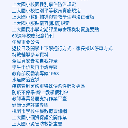
上大國小校園性別事件防治規定
上大國小校性別平等教育實施規定
上大國小教師輔導與管教學生辦法正確版
上大國小服裝儀容(服儀)規定
上大國民小學定期評量命審題機制實施要點
60週年校慶紀念特刊
午餐重要公告
返校日及開學上下學通行方式、家長接送停車方式
特教輔導參考資料
全民資安素養自我評量
學生申訴及再申訴專區
教育部反霸凌專線1953
水痘防治宣導
疾病管制署嚴重特殊傳染性肺炎專區
防疫不停學-線上教學便利包
教師專業發展支持作業平臺
健康促進評鑑專區
桃園市學校午餐教育資訊網
上大國小個資保護公開作業
上大國小災害防救計畫書