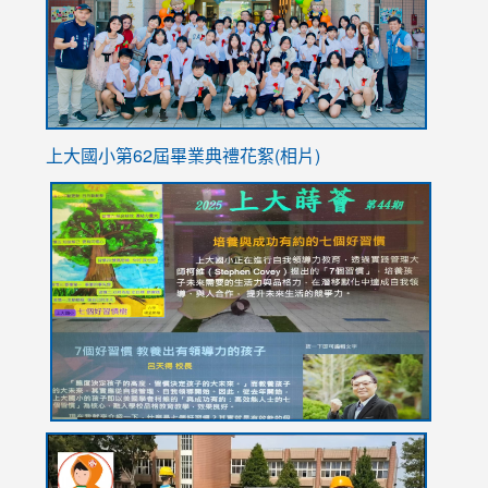
usp=sha
上大國小第62屆畢
業典禮花絮(相片)
link
link
link
link
link
to
to
to
to
to
https://drive.google.com/file/d/1I-
https://sites.google.com/stes.tyc.edu.tw/113school
https:
https:
https:
YfDQppRvyMk686kIw6SBbssEIZ6WnT/view?
usp=sh
8M
usp=sharing
link
link
link
to
to
to