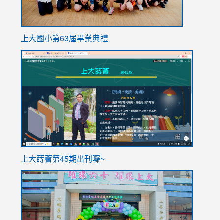
上大國小第63屆畢業典禮
link
link
to
to
https://sites.google.com/stes.tyc.edu.tw/113school
https
ink
上大蒔薈第45期出刊囉~
to
link
https://sites.google.com/stes.tyc.edu.tw/113school
to
https://
YfDQpp