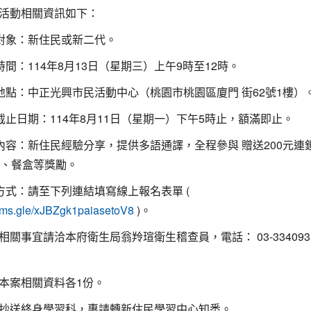
活動相關資訊如下：
與對象：新住民或新二代。
動時間：114年8月13日（星期三）上午9時至12時。
動地點：中正光興市民活動中心（桃園市桃園區廈門 街62號1樓）
名截止日期：114年8月11日（星期一）下午5時止，額滿即止。
動內容：新住民經驗分享，提供多語通譯，全程參與 贈送200元連鎖
卷、餐盒等獎勵。
名方式：請至下列連結填寫線上報名表單 (
)。
forms.gle/xJBZgk1paiasetoV8
相關事宜請洽本府衛生局翁羚瑄衛生稽查員，電話： 03-334093
本案相關資料各1份。
抄送終身學習科，惠請轉新住民學習中心知悉。