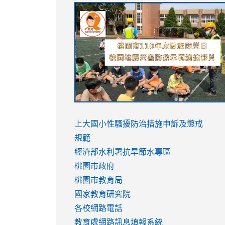
link
link
link
link
to
to
to
to
https://sites.google.com/stes.tyc.ed
https://drive.google.com/file/d/1AXdr
https://youtu.be/jJOMVWY3-
https://drive.google.com/file/d/1AXdr
usp=sharing
8M
usp=sharing
link
link
to
to
link
上大國小性騷擾防治措施
申訴及懲戒
https://www.youtube.com/watch?
https://www.youtube.com/watch?
to
規範
v=hC_gdZndU9s
v=hC_gdZndU9s
https://www.youtube.com/watch?
經濟部水利署抗旱節水專區
v=mfpNykQ0g4M
桃園市政府
桃園市教育局
國家教育研究院
各校網路電話
教育處網路訊息填報系統