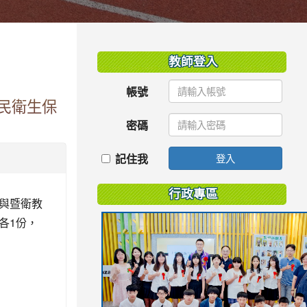
:::
教師登入
帳號
民衛生保
密碼
記住我
登入
行政專區
與暨衛教
各1份，