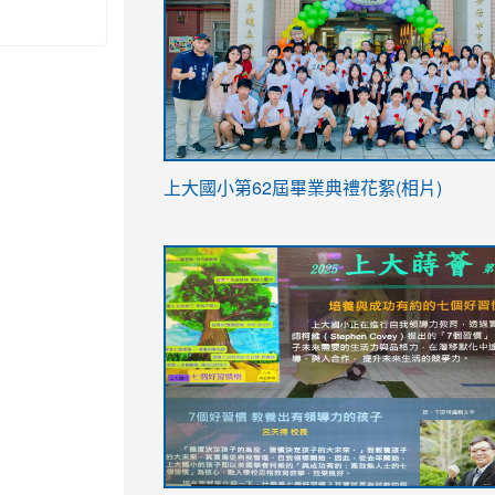
link
上大國小第62屆畢
業典禮花絮(相片)
to
link
link
https://drive.google.com/file/d/1I-
to
to
YfDQppRvyMk686kIw6SBbssEIZ6WnT/vi
https://drive.google.com/file/d/1I-
https://sites.google.com/stes.tyc.ed
usp=sharing
YfDQppRvyMk686kIw6SBbssEIZ6WnT/vi
usp=sharing