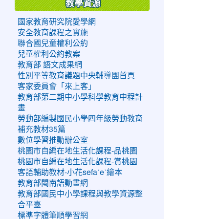
教學資源
國家教育研究院愛學網
安全教育課程之實施
聯合國兒童權利公約
兒童權利公約教案
教育部 語文成果網
性別平等教育議題中央輔導團首頁
客家委員會「來上客」
教育部第二期中小學科學教育中程計
畫
勞動部編製國民小學四年級勞動教育
補充教材35篇
數位學習推動辦公室
桃園市自編在地生活化課程-品桃園
桃園市自編在地生活化課程-賞桃園
客語輔助教材-小花sefaˊeˋ繪本
教育部閩南語動畫網
教育部國民中小學課程與教學資源整
合平臺
標準字體筆順學習網