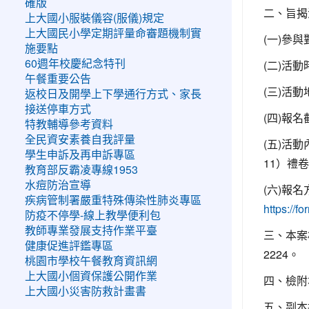
確版
二、旨揭
上大國小服裝儀容(服儀)規定
上大國民小學定期評量命審題機制實
(一)參
施要點
(二)活
60週年校慶紀念特刊
午餐重要公告
(三)活
返校日及開學上下學通行方式、家長
接送停車方式
(四)報
特教輔導參考資料
全民資安素養自我評量
(五)活
學生申訴及再申訴專區
11）禮
教育部反霸凌專線1953
水痘防治宣導
(六)報
疾病管制署嚴重特殊傳染性肺炎專區
https://
防疫不停學-線上教學便利包
教師專業發展支持作業平臺
三、本案
健康促進評鑑專區
2224。
桃園市學校午餐教育資訊網
上大國小個資保護公開作業
四、檢附
上大國小災害防救計畫書
五、副本