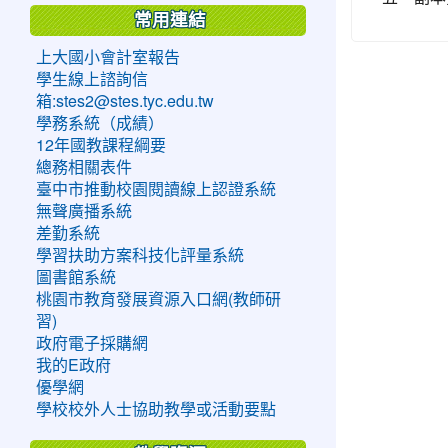
常用連結
上大國小會計室報告
學生線上諮詢信
箱:stes2@stes.tyc.edu.tw
學務系統（成績）
12年國教課程綱要
總務相關表件
臺中市推動校園閱讀線上認證系統
無聲廣播系統
差勤系統
學習扶助方案科技化評量系統
圖書館系統
桃園市教育發展資源入口網(教師研
習)
政府電子採購網
我的E政府
優學網
學校校外人士協助教學或活動要點