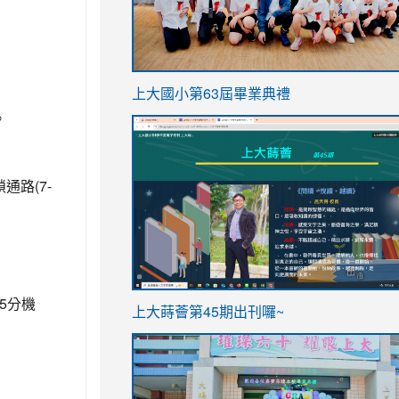
link
上大國小第63屆畢業典禮
to
。
link
https://sites.google.com/stes.t
to
https://sites.google.com/stes.tyc.ed
通路(7-
5分機
ink
link
上大蒔薈第45期出刊囉~
to
to
https://sites.google.com/stes.tyc.ed
https://sites.google.com/stes.t