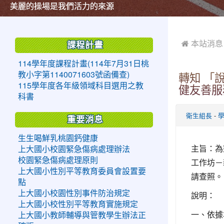
美麗的操場是我們活力的來源
美麗的操場是我們活力的來源
煥然一新的小司令台
煥然一新的小司令台
富含桃園埤塘田園風光意象的中廊
富含桃園埤塘田園風光意象的中廊
嶄新的中庭廣場
嶄新的中庭廣場
水生池生生不息
水生池生生不息
:::
:::
 本站消息
課程計畫
114學年度課程計畫(114年7月31日桃
教小字第1140071603號函備查)
轉知 「
115學年度各年級領域科目選用之教
健友善服
科書
-
衛生組長
重要消息
生生喝鮮乳桃園鈣健康
主旨：為
上大國小校園緊急傷病處理辦法
校園緊急傷病處理原則
工作坊－
上大國小性別平等教育委員會設置要
請查照。
點
上大國小校園性別事件防治規定
說明：
上大國小校性別平等教育實施規定
一、依據本
上大國小教師輔導與管教學生辦法正