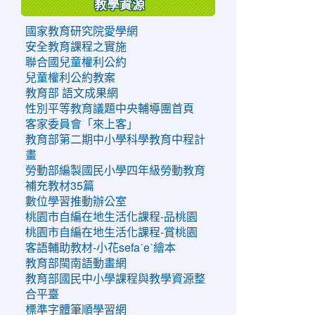
教學資源
國家教育研究院愛學網
安全教育課程之實施
聯合國兒童權利公約
兒童權利公約教案
教育部 語文成果網
性別平等教育議題中央輔導團首頁
客家委員會「來上客」
教育部第二期中小學科學教育中程計
畫
勞動部編製國民小學四年級勞動教育
補充教材35篇
數位學習推動辦公室
桃園市自編在地生活化課程-品桃園
桃園市自編在地生活化課程-賞桃園
客語輔助教材-小花sefaˊeˋ繪本
教育部閩南語動畫網
教育部國民中小學課程與教學資源整
合平臺
標準字體筆順學習網