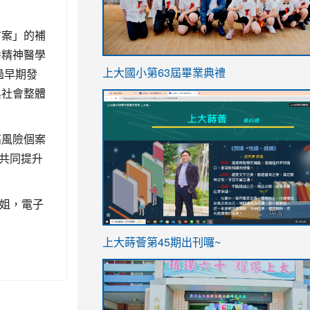
方案」的補
養精神醫學
link
過早期發
上大國小第63屆畢業典禮
to
與社會整體
link
https://sites.google.com/stes.t
to
高風險個案
https://sites.google.com/stes.tyc.ed
共同提升
小姐，電子
ink
link
上大蒔薈第45期出刊囉~
to
to
https://sites.google.com/stes.tyc.ed
https://sites.google.com/stes.t