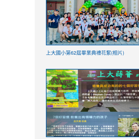
link
上大國小第62屆畢
業典禮花絮(相片)
to
link
link
https://drive.google.com/file/d/1I-
to
to
YfDQppRvyMk686kIw6SBbssEIZ6WnT/vi
https://drive.google.com/file/d/1I-
https://sites.google.com/stes.tyc.ed
usp=sharing
YfDQppRvyMk686kIw6SBbssEIZ6WnT/vi
usp=sharing