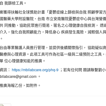
自 我篩檢工具。
案獲得扶輪社全球獎助計畫「憂鬱症線上篩檢與自我 照顧學習
國醫藥大學附設醫院、台南 市立安南醫院憂鬱症中心與台灣營
共 同推動，協助民眾進行簡易、匿名之心理健康自我檢測， 透
介入，強化自我照顧能力，降低身心 疾病發生風險，減輕個人
。
台由專業醫護人員進行管理，並提供後續關懷指引， 協助疑似
醫療與心理資源。此項工具可作為社區一級與二級預防之工具，
單 位心理健康知能的推廣。
台資訊：
；若有任何問 題請聯繫劉
https://mbilabcare.org/phq-9
labcare@gmail.com 。
推廣海報乙份，如附件。