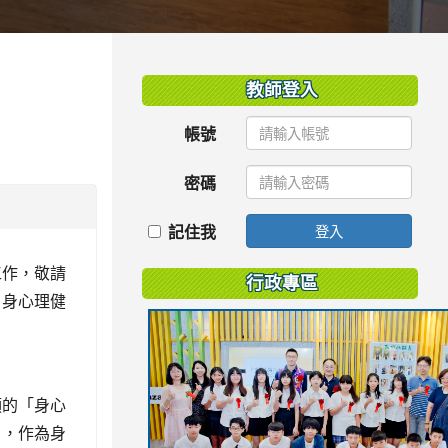
:::
教師登入
帳號
密碼
記住我
登入
工作，敬請
行政專區
自身心理健
領的「身心
」，作為身