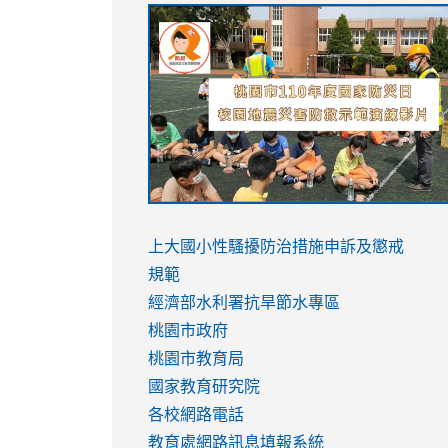
link
link
link
link
to
to
to
to
https://sites.google.com/stes.tyc.ed
https://drive.google.com/file/d/1AXdr
https://youtu.be/jJOMVWY3-
https://drive.google.com/file/d/1AXdr
usp=sharing
8M
usp=sharing
link
link
to
to
link
上大國小性騷擾防治措施
申訴及懲戒
https://www.youtube.com/watch?
https://www.youtube.com/watch?
to
規範
v=hC_gdZndU9s
v=hC_gdZndU9s
https://www.youtube.com/watch?
經濟部水利署抗旱節水專區
v=mfpNykQ0g4M
桃園市政府
桃園市教育局
國家教育研究院
各校網路電話
教育處網路訊息填報系統