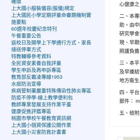
確版
心健康之
上大國小服裝儀容(服儀)規定
二、本專
上大國民小學定期評量命審題機制實
施要點
助，由中
60週年校慶紀念特刊
研究學會
午餐重要公告
現、早期
返校日及開學上下學通行方式、家長
接送停車方式
照護負擔
特教輔導參考資料
三、本平
全民資安素養自我評量
學生申訴及再申訴專區
及早連結
教育部反霸凌專線1953
地方衛生
水痘防治宣導
疾病管制署嚴重特殊傳染性肺炎專區
四、平
防疫不停學-線上教學便利包
郵件： mbi
教師專業發展支持作業平臺
健康促進評鑑專區
五、檢附
桃園市學校午餐教育資訊網
上大國小個資保護公開作業
上大國小災害防救計畫書