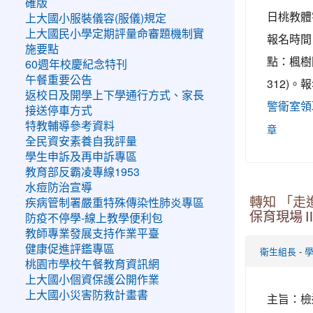
確版
日桃教體
上大國小服裝儀容(服儀)規定
上大國民小學定期評量命審題機制實
報名時間
施要點
點：楓樹
60週年校慶紀念特刊
午餐重要公告
312)
返校日及開學上下學通行方式、家長
警衛室領
接送停車方式
特教輔導參考資料
章
全民資安素養自我評量
學生申訴及再申訴專區
教育部反霸凌專線1953
水痘防治宣導
轉知 「走
疾病管制署嚴重特殊傳染性肺炎專區
保育現場
防疫不停學-線上教學便利包
教師專業發展支持作業平臺
健康促進評鑑專區
-
衛生組長
桃園市學校午餐教育資訊網
上大國小個資保護公開作業
上大國小災害防救計畫書
主旨：檢