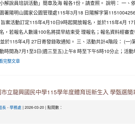
小解說員培訓活動」簡章及海 報各1份，請查照。 說明： 一、
署陽明山國家公園管理處115年3月18 日陽解字第115100425
旨案活動訂定115年4月10日9時起開放報名，並於115年4月 17
名，若報名人數達100名將提早結束受 理報名；報名資料經審
並於115年4月 27日寄發錄取通知。 三、活動共計4階段： (一)
動時間為7月1至3日(週三至五)上午8 時至下午5時10分止；活
看完整文章
市立龍興國民中學115學年度體育班新生入 學甄選簡
-
| 2026-03-20 | 點閱數：
組長
學務處