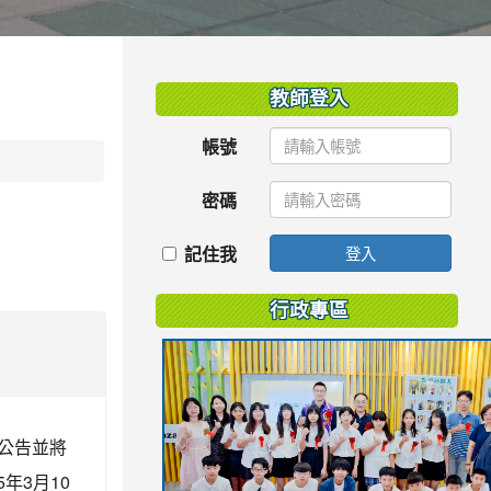
:::
教師登入
帳號
密碼
記住我
登入
行政專區
予公告並將
年3月10