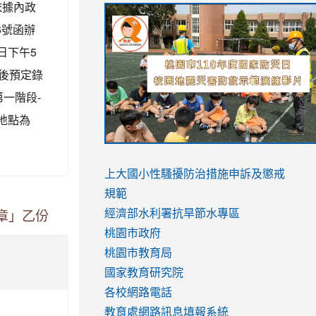
依據內政
link
link
link
link
to
to
to
6號函辦
to
https://sites.google.com/stes.tyc.ed
https://drive.google.com/file/d/1AXdr
https://youtu.be/jJOMVWY3-
日下午5
https://drive.google.com/file/d/1AXdr
usp=sharing
8M
usp=sharing
查後預定錄
第一階段-
動地點為
link
link
to
to
link
上大國小性騷擾防治措施
申訴及懲戒
https://www.youtube.com/watch?
https://www.youtube.com/watch?
to
規範
v=hC_gdZndU9s
v=hC_gdZndU9s
https://www.youtube.com/watch?
經濟部水利署抗旱節水專區
章」乙份
v=mfpNykQ0g4M
桃園市政府
桃園市教育局
國家教育研究院
各校網路電話
教育處網路訊息填報系統