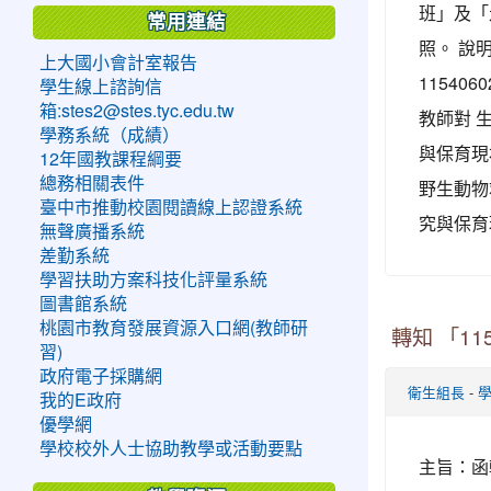
班」及「
常用連結
照。 說
上大國小會計室報告
1154
學生線上諮詢信
箱:stes2@stes.tyc.edu.tw
教師對 
學務系統（成績）
與保育現
12年國教課程綱要
總務相關表件
野生動物
臺中市推動校園閱讀線上認證系統
究與保育
無聲廣播系統
差勤系統
學習扶助方案科技化評量系統
圖書館系統
桃園市教育發展資源入口網(教師研
轉知 「1
習)
政府電子採購網
-
衛生組長
我的E政府
優學網
學校校外人士協助教學或活動要點
主旨：函