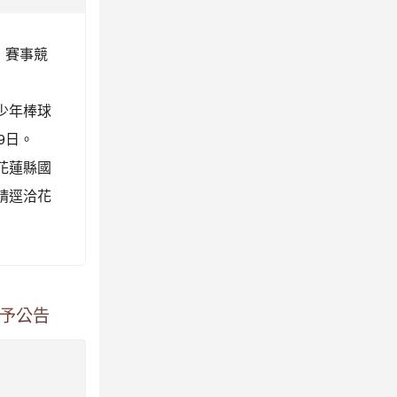
」賽事競
 少年棒球
9日。
、花蓮縣國
請逕洽花
惠予公告