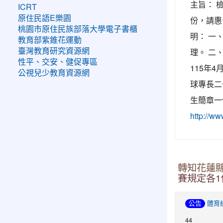
主旨： 
ICRT
原住民語E樂園
份，請惠
桃園市原住民族部落大學電子書櫃
明： 一、
教育部紫錐花運動
理。 二
臺灣教育研究資源網
性平、交安、健促專區
115年
公視兒少教育資源網
球專長二
生簡章一
http://ww
轉知花蓮縣
賽規定各1
公告
體育
44