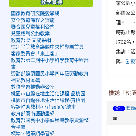
教學資源
家公園小
部國家公園
國家教育研究院愛學網
安全教育課程之實施
理。 二、
聯合國兒童權利公約
時截止報
兒童權利公約教案
教育部 語文成果網
取32名，
性別平等教育議題中央輔導團首頁
集訓：活
客家委員會「來上客」
教育部第二期中小學科學教育中程計
陽...
觀
畫
勞動部編製國民小學四年級勞動教育
補充教材35篇
數位學習推動辦公室
檢送「桃園
桃園市自編在地生活化課程-品桃園
桃園市自編在地生活化課程-賞桃園
客語輔助教材-小花sefaˊeˋ繪本
公告
體育
教育部閩南語動畫網
89
教育部國民中小學課程與教學資源整
合平臺
標準字體筆順學習網