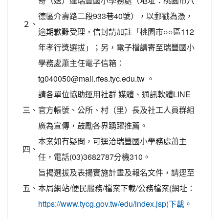
寄（送）達瑞豐國小學務處（地址：桃園市八
德區介壽路二段933巷40號），以郵戳為憑，
２、
逾期歉難受理，信封請加註「桃園市○○區112
年孝行獎選拔」；另，電子檔請寄至瑞豐國小
學務處蕭主任電子信箱：
tg040050@mail.rfes.tyc.edu.tw 。
請各單位協助運用社群 媒體、通訊軟體LINE
三、
官方帳號、公所、村（里）長及社工人員群組
廣為宣傳，鼓勵各界踴躍推薦。
本案如有疑問，可逕洽瑞豐國小學務處蕭主
四、
任，電話(03)3682787分機310。
旨揭選拔及表揚實施計畫及報名文件，請逕至
五、
本局網站/便民服務/檔案下載/公務檔案(網址：
https://www.tycg.gov.tw/edu/index.jsp)下載。