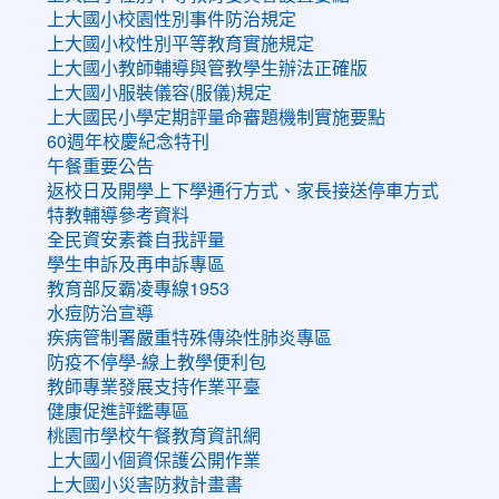
上大國小校園性別事件防治規定
上大國小校性別平等教育實施規定
上大國小教師輔導與管教學生辦法正確版
上大國小服裝儀容(服儀)規定
上大國民小學定期評量命審題機制實施要點
60週年校慶紀念特刊
午餐重要公告
返校日及開學上下學通行方式、家長接送停車方式
特教輔導參考資料
全民資安素養自我評量
學生申訴及再申訴專區
教育部反霸凌專線1953
水痘防治宣導
疾病管制署嚴重特殊傳染性肺炎專區
防疫不停學-線上教學便利包
教師專業發展支持作業平臺
健康促進評鑑專區
桃園市學校午餐教育資訊網
上大國小個資保護公開作業
上大國小災害防救計畫書