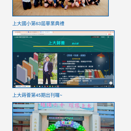
上大國小第63屆畢業典禮
link
link
to
to
https://sites.google.com/stes.tyc.edu.tw/113school
https
ink
上大蒔薈第45期出刊囉~
to
link
https://sites.google.com/stes.tyc.edu.tw/113school
to
https://
YfDQpp