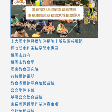
https://drive.google.com/file/d/1AXdrxzgdGrHK7k94y0
https:/
https:/
usp=sharing
v=hC_g
v=hC_g
link
上大國小性騷擾防治措施
申訴及懲戒規範
to
經濟部水利署抗旱節水專區
https://www.youtube.com/watch?
桃園市政府
v=mfpNykQ0g4M
桃園市教育局
國家教育研究院
各校網路電話
教育處網路訊息填報系統
公文附件下載
基層公文整合系統
家長辦理轉學作業注意事項
公務填報系統