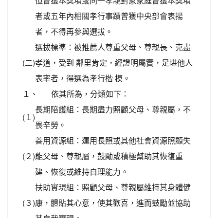
但曾獲本獎項或同一孝親對象家庭曾獲本獎項
者或五年內相關孝行事蹟曾獲中央部會表揚
者，不得再參與選拔。
選拔標準：被推薦人尊重父母、尊親長、克盡
(二)
孝道，受到 鄰里肯定，經證明屬實，足堪他人
表率者，得選為孝行楷 模。
１、
依其所為，分類如下：
長期陪護組：長期盡力照顧父母、尊親屬，不
(１)
畏辛勞。
善用資源組：運用長照或其他社會資源照顧失
(２)
能父母、尊親屬，鼓勵或積極幫助其恢復重
建、恢復或維持自理能力。
扶助實現組：照顧父母、尊親屬維持其身體健
(３)
康，體貼其心意，使其歡喜，進而鼓勵並協助