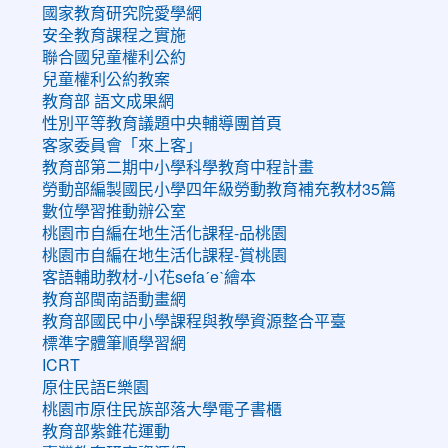
國家教育研究院愛學網
安全教育課程之實施
聯合國兒童權利公約
兒童權利公約教案
教育部 語文成果網
性別平等教育議題中央輔導團首頁
客家委員會「來上客」
教育部第二期中小學科學教育中程計畫
勞動部編製國民小學四年級勞動教育補充教材35篇
數位學習推動辦公室
桃園市自編在地生活化課程-品桃園
桃園市自編在地生活化課程-賞桃園
客語輔助教材-小花sefaˊeˋ繪本
教育部閩南語動畫網
教育部國民中小學課程與教學資源整合平臺
標準字體筆順學習網
ICRT
原住民語E樂園
桃園市原住民族部落大學電子書櫃
教育部紫錐花運動