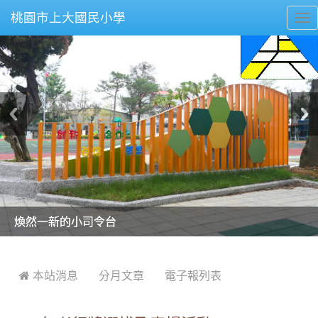
桃園市上大國民小學
To
nav
美麗的操場是我們活力的來源
美麗的操場是我們活力的來源
煥然一新的小司令台
煥然一新的小司令台
富含桃園埤塘田園風光意象的中廊
富含桃園埤塘田園風光意象的中廊
嶄新的中庭廣場
嶄新的中庭廣場
水生池生生不息
水生池生生不息
:::
 本站消息
分月文章
電子報列表