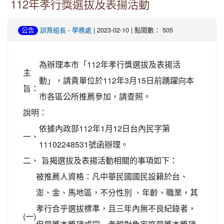
112年孝行獎選拔及表揚活動
-
| 2023-02-10 | 點閱數： 505
公告
訓育組長
學務處
為辦理本市「112年孝行獎選拔及表揚活
主
動」，請貴單位於112年3月15日前踴躍向本
旨：
市各區公所推薦參加，請查照。
說明：
依據內政部112年1月12日台內民字第
一、
11102248531號函辦理。
二、
旨揭選拔及表揚活動相關的事項如下：
被推薦人資格：凡中華民國國民設籍於台、
澎、金、馬地區，不分性別 、年齡、職業，其
孝行合乎選拔標準，且三年內無不良紀錄者，
(一)