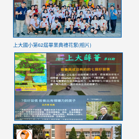
usp=sha
上大國小第62屆畢
業典禮花絮(相片)
link
link
link
link
link
to
to
to
to
to
https://drive.google.com/file/d/1I-
https://sites.google.com/stes.tyc.edu.tw/113school
https:
https:
https:
YfDQppRvyMk686kIw6SBbssEIZ6WnT/view?
usp=sh
8M
usp=sharing
link
link
link
to
to
to