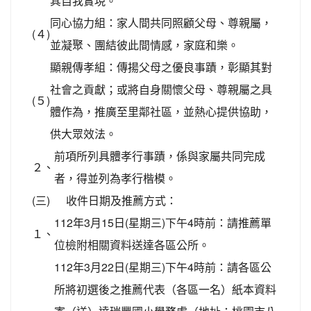
其自我實現。
同心協力組：家人間共同照顧父母、尊親屬，
(４)
並凝聚、團結彼此間情感，家庭和樂。
顯親傳孝組：傳揚父母之優良事蹟，彰顯其對
社會之貢獻；或將自身關懷父母、尊親屬之具
(５)
體作為，推廣至里鄰社區，並熱心提供協助，
供大眾效法。
前項所列具體孝行事蹟，係與家屬共同完成
２、
者，得並列為孝行楷模。
(三)
收件日期及推薦方式：
112年3月15日(星期三)下午4時前：請推薦單
１、
位檢附相關資料送達各區公所。
112年3月22日(星期三)下午4時前：請各區公
所將初選後之推薦代表（各區一名）紙本資料