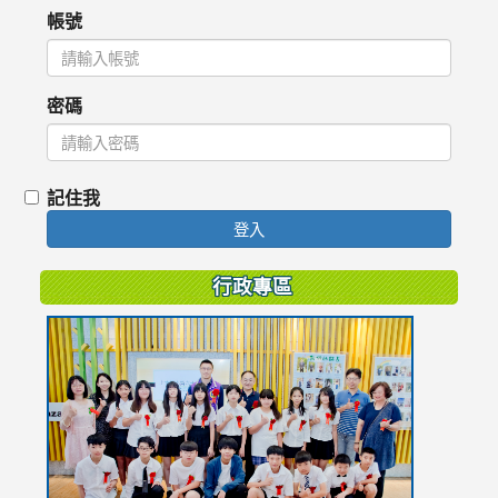
帳號
密碼
記住我
登入
行政專區
link
to
https://