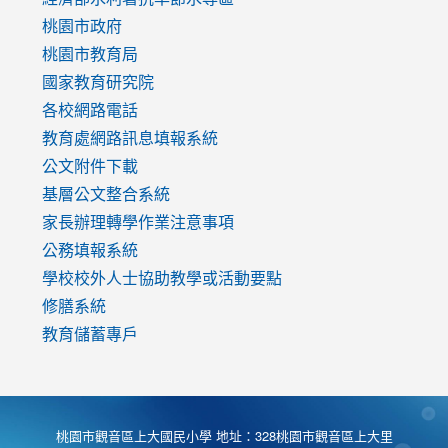
https://www.youtube.com/watch?
桃園市政府
v=mfpNykQ0g4M
桃園市教育局
國家教育研究院
各校網路電話
教育處網路訊息填報系統
公文附件下載
基層公文整合系統
家長辦理轉學作業注意事項
公務填報系統
學校校外人士協助教學或活動要點
修膳系統
教育儲蓄專戶
桃園市觀音區上大國民小學 地址：328桃園市觀音區上大里