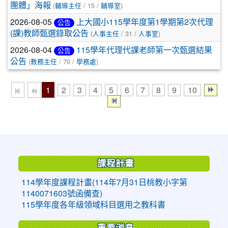
(
/ 15 /
)
團體」海報
輔導主任
輔導室
2026-08-05
上大國小115學年度第1學期第2次代理
公告
(
/ 31 /
)
(課)教師甄選錄取公告
人事主任
人事室
2026-08-04
115學年代理代課老師第一次甄選結果
公告
(
/ 70 /
)
公告
教務主任
學務處
1
2
3
4
5
6
7
8
9
10
:::
課程計畫
114學年度課程計畫(114年7月31日桃教小字第
1140071603號函備查)
115學年度各年級領域科目選用之教科書
重要消息