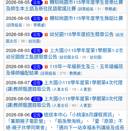
文
2026-08-05
轉知桃園市115學年度學生音樂比賽
公告
章
(
/ 31 /
)
及師生本土語及新住民語歌謠比賽
訓育組長
學務處
2026-08-05
列
轉知桃園市115學年度學生舞蹈比賽
公告
(
/ 28 /
)
訓育組長
學務處
表
2026-08-03
(
幼兒園115學年度招生簡章公告
公告
幼兒
/ 38 /
)
園主任
幼兒園
2026-08-03
上大國小115學年度第1學期第1-2次
公告
(
/ 35 /
)
幼兒園廚工甄選簡章公告
幼兒園主任
幼兒園
2026-08-03
115年一年級新生及三、五年級編班
公告
(
/ 273 /
)
及導師編配結果
註冊組長
教務處
2026-08-07
上大國小115學年度第1學期第4次代理
公告
(
/ 19 /
)
(課)教師甄選錄取公告
人事主任
人事室
2026-08-06
上大國小115學年度第1學期第3次代理
公告
(
/ 60 /
)
(課)教師甄選錄取公告
人事主任
人事室
2026-08-06
檢送本中心「小桃家8月課程資訊」、
公告
「暑期親子電影營」、「祖孫樂淘桃」、「愛『原原』不
絕-親子共學同樂會」、「邁向下一站幸福系列講座及成長