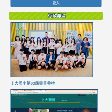
登入
行政專區
link
to
https://
上大國小第63屆畢業典禮
link
link
to
to
https://sites.google.com/stes.tyc.edu.tw/113school
https