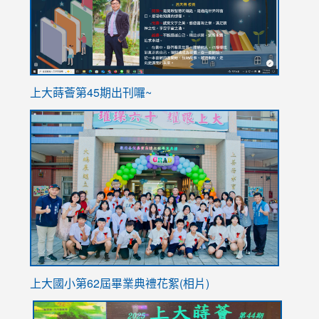
ink
上大蒔薈第45期出刊囉~
to
link
https://sites.google.com/stes.tyc.edu.tw/113school
to
https://
YfDQpp
usp=sha
上大國小第62屆畢
業典禮花絮(相片)
link
link
link
link
link