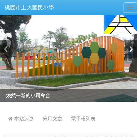
桃園市上大國民小學
To
nav
美麗的操場是我們活力的來源
美麗的操場是我們活力的來源
煥然一新的小司令台
煥然一新的小司令台
富含桃園埤塘田園風光意象的中廊
富含桃園埤塘田園風光意象的中廊
嶄新的中庭廣場
嶄新的中庭廣場
水生池生生不息
水生池生生不息
:::
 本站消息
分月文章
電子報列表