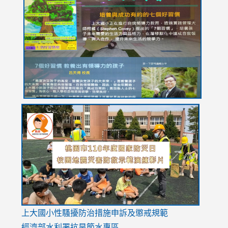
to
to
to
to
to
https://drive.google.com/file/d/1I-
https://sites.google.com/stes.tyc.edu.tw/113school
https:
https:
https:
YfDQppRvyMk686kIw6SBbssEIZ6WnT/view?
usp=sh
8M
usp=sharing
link
link
link
to
to
to
https://drive.google.com/file/d/1AXdrxzgdGrHK7k94y0
https:/
https:/
usp=sharing
v=hC_g
v=hC_g
link
上大國小性騷擾防治措施
申訴及懲戒規範
to
經濟部水利署抗旱節水專區