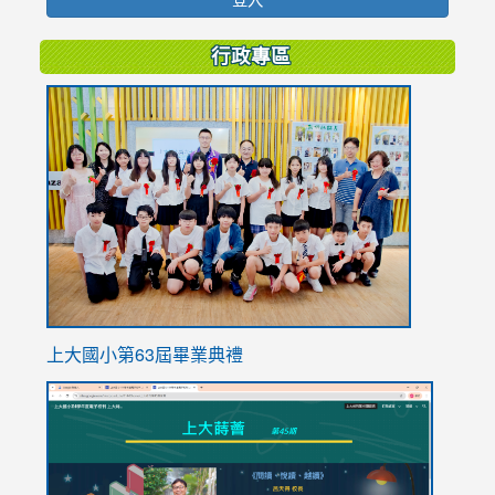
行政專區
link
to
https://
上大國小第63屆畢業典禮
link
link
to
to
https://sites.google.com/stes.tyc.edu.tw/113school
https