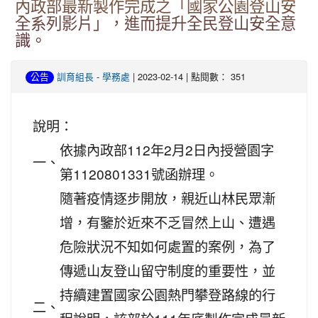
內政部最新製作完成之「國家公園登山安
全系列影片」，進而提升全民登山安全意
識。
-
| 2023-02-14 | 點閱數： 351
公告
訓育組長
學務處
說明：
依據內政部112年2月2日內授營園字
一、
第1120801331號函辦理。
隨著疫情逐步開放，親近山林民眾漸
增，有鑒於近來不乏冒然上山、遭遇
危險狀況不知如何處置的案例，為了
傳遞山友登山留守制度的重要性，並
持續建置國家公園熱門攀登路線的行
二、