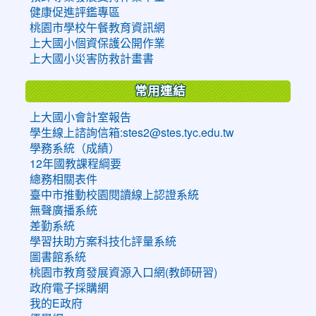
健康促進評鑑專區
桃園市學校午餐教育資訊網
上大國小個資保護公開作業
上大國小災害防救計畫書
常用連結
上大國小會計室報告
學生線上諮詢信箱:stes2@stes.tyc.edu.tw
學務系統（成績）
12年國教課程綱要
總務相關表件
臺中市推動校園閱讀線上認證系統
無聲廣播系統
差勤系統
學習扶助方案科技化評量系統
圖書館系統
桃園市教育發展資源入口網(教師研習)
政府電子採購網
我的E政府