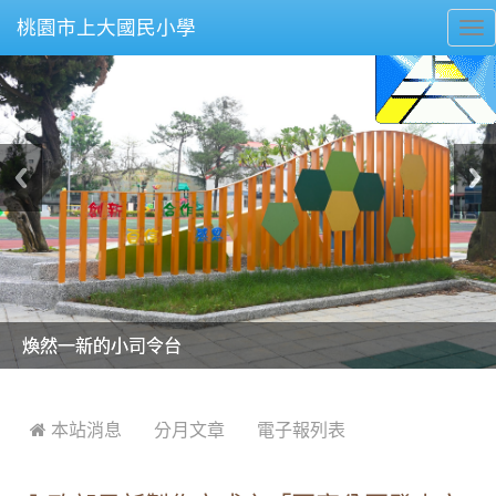
桃園市上大國民小學
To
nav
美麗的操場是我們活力的來源
美麗的操場是我們活力的來源
煥然一新的小司令台
煥然一新的小司令台
富含桃園埤塘田園風光意象的中廊
富含桃園埤塘田園風光意象的中廊
嶄新的中庭廣場
嶄新的中庭廣場
水生池生生不息
水生池生生不息
:::
 本站消息
分月文章
電子報列表