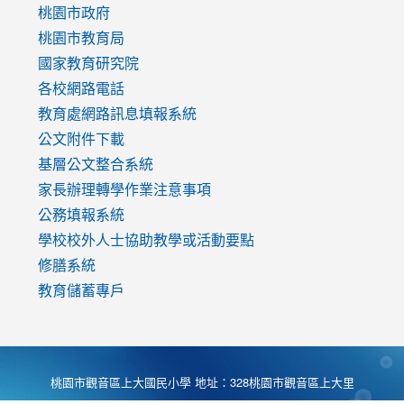
https://www.youtube.com/watch?
桃園市政府
v=mfpNykQ0g4M
桃園市教育局
國家教育研究院
各校網路電話
教育處網路訊息填報系統
公文附件下載
基層公文整合系統
家長辦理轉學作業注意事項
公務填報系統
學校校外人士協助教學或活動要點
修膳系統
教育儲蓄專戶
桃園市觀音區上大國民小學 地址：328桃園市觀音區上大里