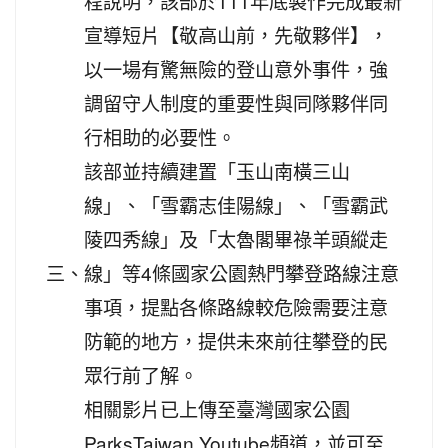
程說明，該部於111年底製作完成最新
宣導短片【敬高山前，先敬夥伴】，
以一場有驚無險的登山意外事件，強
調留守人制度的重要性與同隊夥伴同
行相助的必要性。
該部並持續建置「玉山南橫三山
線」、「雪霸志佳陽線」、「雪霸武
陵四秀線」及「太魯閣畢祿羊頭縱走
三、
線」等4條國家公園熱門攀登路線注意
事項，提點各條路線較危險需要注意
防範的地方，提供未來前往攀登的民
眾行前了解。
相關影片已上傳至臺灣國家公園
ParksTaiwan Youtube頻道，並可至