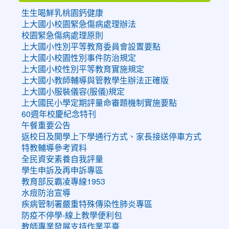
生生喝鮮乳桃園鈣健康
上大國小校園緊急傷病處理辦法
校園緊急傷病處理原則
上大國小性別平等教育委員會設置要點
上大國小校園性別事件防治規定
上大國小校性別平等教育實施規定
上大國小教師輔導與管教學生辦法正確版
上大國小服裝儀容(服儀)規定
上大國民小學定期評量命審題機制實施要點
60週年校慶紀念特刊
午餐重要公告
返校日及開學上下學通行方式、家長接送停車方式
特教輔導參考資料
全民資安素養自我評量
學生申訴及再申訴專區
教育部反霸凌專線1953
水痘防治宣導
疾病管制署嚴重特殊傳染性肺炎專區
防疫不停學-線上教學便利包
教師專業發展支持作業平臺