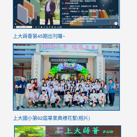
ink
上大蒔薈第45期出刊囉~
to
link
https://sites.google.com/stes.tyc.edu.tw/113school
to
https://
YfDQpp
usp=sha
上大國小第62屆畢
業典禮花絮(相片)
link
link
link
link
link