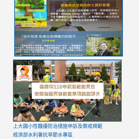
to
to
to
to
to
https://drive.google.com/file/d/1I-
https://sites.google.com/stes.tyc.edu.tw/113school
https:
https:
https:
YfDQppRvyMk686kIw6SBbssEIZ6WnT/view?
usp=sh
8M
usp=sharing
link
link
link
to
to
to
https://drive.google.com/file/d/1AXdrxzgdGrHK7k94y0
https:/
https:/
usp=sharing
v=hC_g
v=hC_g
link
上大國小性騷擾防治措施
申訴及懲戒規範
to
經濟部水利署抗旱節水專區