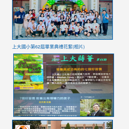
YfDQpp
usp=sha
上大國小第62屆畢
業典禮花絮(相片)
link
link
link
link
link
to
to
to
to
to
https://drive.google.com/file/d/1I-
https://sites.google.com/stes.tyc.edu.tw/113school
https:
https:
https:
YfDQppRvyMk686kIw6SBbssEIZ6WnT/view?
usp=sh
8M
usp=sharing
link
link
link