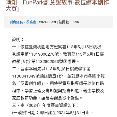
轉知「FunPark創意說故事-數位繪本創作
大賽」
-
| 2024-05-23 | 點閱數： 296
訓育組長
學務處
說明：
一、依據臺灣桃園地方檢察署113年5月15日桃檢
秀護字第11319000270號、教育部113年5月1日臺
教學(五)字第1132802063號函辦理。
二、旨案本局先以113年5月8日桃教學字第
1130041349號函送簡章1份，並鼓勵本市各國小報
名「反毒創作組」，期使學童及指導師長於創作過
程中，學習正確反毒知識與拒毒知能，藉由學校及
家庭教育功能，讓反毒觀念從小紮根。
三、本（2024）年度賽事資訊如下：
(一)徵件日期：即日起至2024年8月31日止。