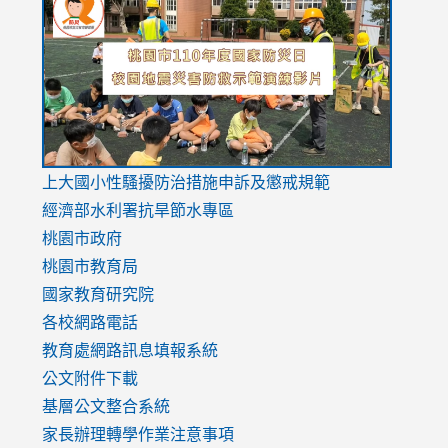
to
to
to
https://drive.google.com/file/d/1AXdrxzgdGrHK7k94y0
https:/
https:/
usp=sharing
v=hC_g
v=hC_g
link
上大國小性騷擾防治措施
申訴及懲戒規範
to
經濟部水利署抗旱節水專區
https://www.youtube.com/watch?
桃園市政府
v=mfpNykQ0g4M
桃園市教育局
國家教育研究院
各校網路電話
教育處網路訊息填報系統
公文附件下載
基層公文整合系統
家長辦理轉學作業注意事項