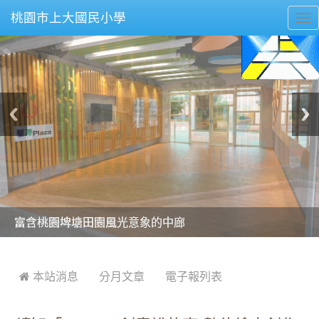
桃園市上大國民小學
To
nav
美麗的操場是我們活力的來源
美麗的操場是我們活力的來源
煥然一新的小司令台
煥然一新的小司令台
富含桃園埤塘田園風光意象的中廊
富含桃園埤塘田園風光意象的中廊
嶄新的中庭廣場
嶄新的中庭廣場
水生池生生不息
水生池生生不息
:::
 本站消息
分月文章
電子報列表