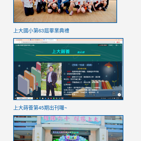
上大國小第63屆畢業典禮
link
link
to
to
https://sites.google.com/stes.tyc.edu.tw/113school
https
ink
上大蒔薈第45期出刊囉~
to
link
https://sites.google.com/stes.tyc.edu.tw/113school
to
https://