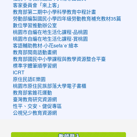
客家委員會「來上客」
教育部第二期中小學科學教育中程計畫
勞動部編製國民小學四年級勞動教育補充教材35篇
數位學習推動辦公室
桃園市自編在地生活化課程-品桃園
桃園市自編在地生活化課程-賞桃園
客語輔助教材-小花sefaˊeˋ繪本
教育部閩南語動畫網
教育部國民中小學課程與教學資源整合平臺
標準字體筆順學習網
ICRT
原住民語E樂園
桃園市原住民族部落大學電子書櫃
教育部紫錐花運動
臺灣教育研究資源網
性平、交安、健促專區
公視兒少教育資源網
:::
教師登入