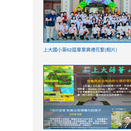
link
上大國小第62屆畢
業典禮花絮(相片)
to
link
link
https://drive.google.com/file/d/1I-
to
to
YfDQppRvyMk686kIw6SBbssEIZ6WnT/vi
https://drive.google.com/file/d/1I-
https://sites.google.com/stes.tyc.ed
usp=sharing
YfDQppRvyMk686kIw6SBbssEIZ6WnT/vi
usp=sharing