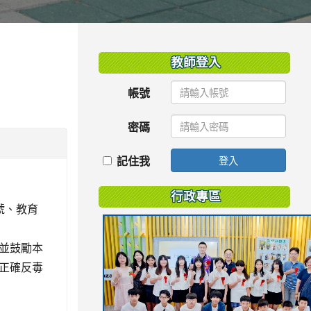
:::
教師登入
帳號
密碼
記住我
登入
行政專區
0號、教育
，並鼓勵本
正確反毒