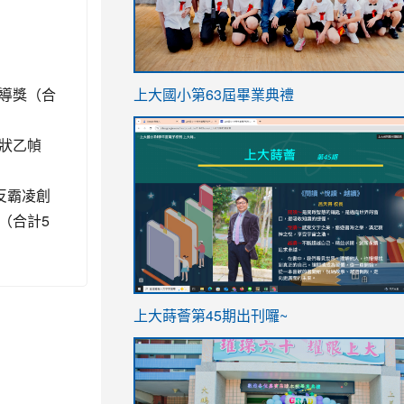
link
導獎（合
上大國小第63屆畢業典禮
to
link
https://sites.google.com/stes.t
狀乙幀
to
https://sites.google.com/stes.tyc.ed
反霸凌創
（合計5
ink
link
上大蒔薈第45期出刊囉~
to
to
https://sites.google.com/stes.tyc.ed
https://sites.google.com/stes.t