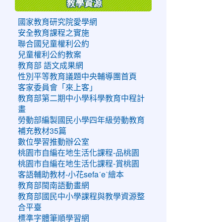
教學資源
國家教育研究院愛學網
安全教育課程之實施
聯合國兒童權利公約
兒童權利公約教案
教育部 語文成果網
性別平等教育議題中央輔導團首頁
客家委員會「來上客」
教育部第二期中小學科學教育中程計
畫
勞動部編製國民小學四年級勞動教育
補充教材35篇
數位學習推動辦公室
桃園市自編在地生活化課程-品桃園
桃園市自編在地生活化課程-賞桃園
客語輔助教材-小花sefaˊeˋ繪本
教育部閩南語動畫網
教育部國民中小學課程與教學資源整
合平臺
標準字體筆順學習網