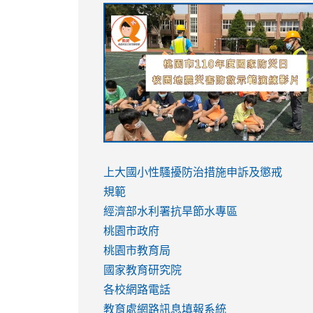
link
link
link
link
to
to
to
to
https://sites.google.com/stes.tyc.ed
https://drive.google.com/file/d/1AXdr
https://youtu.be/jJOMVWY3-
https://drive.google.com/file/d/1AXdr
usp=sharing
8M
usp=sharing
link
link
to
to
link
上大國小性騷擾防治措施
申訴及懲戒
https://www.youtube.com/watch?
https://www.youtube.com/watch?
to
規範
v=hC_gdZndU9s
v=hC_gdZndU9s
https://www.youtube.com/watch?
經濟部水利署抗旱節水專區
v=mfpNykQ0g4M
桃園市政府
桃園市教育局
國家教育研究院
各校網路電話
教育處網路訊息填報系統