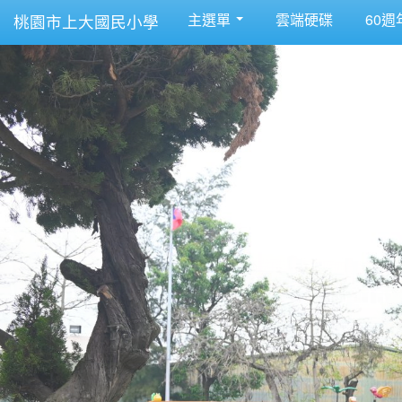
主選單
雲端硬碟
60週
桃園市上大國民小學