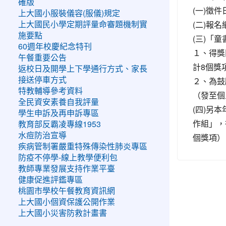
確版
(一)徵件
上大國小服裝儀容(服儀)規定
(二)報
上大國民小學定期評量命審題機制實
施要點
(三)「
60週年校慶紀念特刊
１、得獎
午餐重要公告
計8個獎
返校日及開學上下學通行方式、家長
２、為鼓
接送停車方式
特教輔導參考資料
（發至個
全民資安素養自我評量
(四)另
學生申訴及再申訴專區
作組」，
教育部反霸凌專線1953
水痘防治宣導
個獎項）
疾病管制署嚴重特殊傳染性肺炎專區
防疫不停學-線上教學便利包
教師專業發展支持作業平臺
健康促進評鑑專區
桃園市學校午餐教育資訊網
上大國小個資保護公開作業
上大國小災害防救計畫書