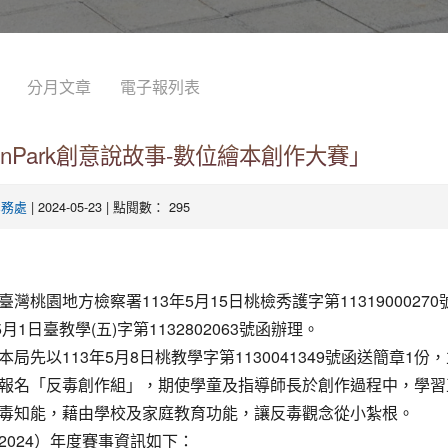
分月文章
電子報列表
unPark創意說故事-數位繪本創作大賽」
| 2024-05-23 | 點閱數： 295
學務處
臺灣桃園地方檢察署113年5月15日桃檢秀護字第1131900027
5月1日臺教學(五)字第1132802063號函辦理。
本局先以113年5月8日桃教學字第1130041349號函送簡章1份
報名「反毒創作組」，期使學童及指導師長於創作過程中，學習
毒知能，藉由學校及家庭教育功能，讓反毒觀念從小紮根。
2024）年度賽事資訊如下：