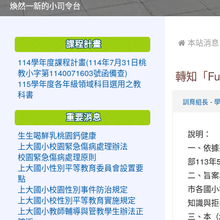
美麗的操場是我們活力的來源
美麗的操場是我們活力的來源
煥然一新的小司令台
煥然一新的小司令台
富含桃園埤塘田園風光意象的中廊
富含桃園埤塘田園風光意象的中廊
嶄新的中庭廣場
嶄新的中庭廣場
水生池生生不息
水生池生生不息
:::
:::
 本站消息
課程計畫
114學年度課程計畫(114年7月31日桃
教小字第1140071603號函備查)
轉知「F
115學年度各年級領域科目選用之教
科書
-
訓育組長
重要消息
說明：
生生喝鮮乳桃園鈣健康
一、依據
上大國小校園緊急傷病處理辦法
校園緊急傷病處理原則
部113年
上大國小性別平等教育委員會設置要
二、旨案
點
市各國小
上大國小校園性別事件防治規定
上大國小校性別平等教育實施規定
知識與拒
上大國小教師輔導與管教學生辦法正
三、本（