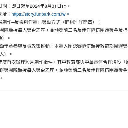
日期：即日起至2024年8月31日止。
名網址：
https://story.funpark.com.tw。
童書創作─反毒創作組」獎勵方式（餘組別詳簡章）：
團隊頒授每人獎盃乙座，並頒發前三名及佳作隊伍團體獎金及指
項）。
勵學童參與反毒政策推動，本組入圍決賽隊伍頒授教育部團體獎
人）。
本年度首次辦理短片創作徵件，其中教育部與中華電信合作增設「
得獎團隊頒授每人獎盃乙座，並頒發前三名及佳作隊伍團體獎金
。