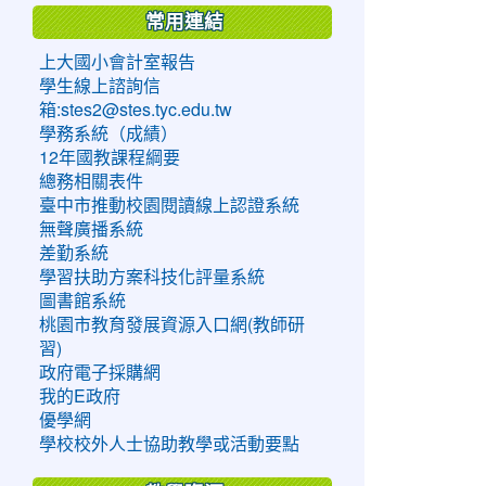
常用連結
上大國小會計室報告
學生線上諮詢信
箱:stes2@stes.tyc.edu.tw
學務系統（成績）
12年國教課程綱要
總務相關表件
臺中市推動校園閱讀線上認證系統
無聲廣播系統
差勤系統
學習扶助方案科技化評量系統
圖書館系統
桃園市教育發展資源入口網(教師研
習)
政府電子採購網
我的E政府
優學網
學校校外人士協助教學或活動要點