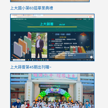
上大國小第63屆畢業典禮
link
link
to
to
https://sites.google.com/stes.tyc.edu.tw/113school
https
ink
上大蒔薈第45期出刊囉~
to
link
https://sites.google.com/stes.tyc.edu.tw/113school
to
https://
YfDQpp
usp=sha