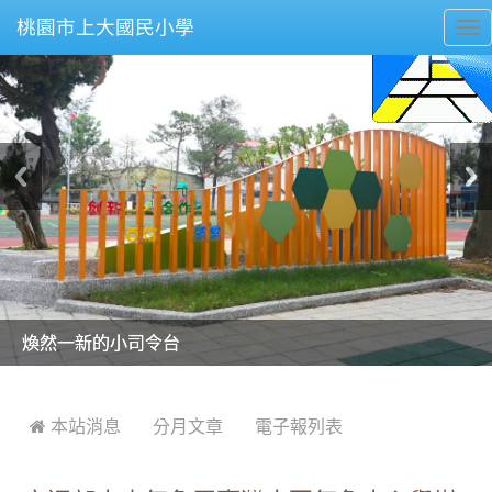
桃園市上大國民小學
To
nav
美麗的操場是我們活力的來源
美麗的操場是我們活力的來源
煥然一新的小司令台
煥然一新的小司令台
富含桃園埤塘田園風光意象的中廊
富含桃園埤塘田園風光意象的中廊
嶄新的中庭廣場
嶄新的中庭廣場
水生池生生不息
水生池生生不息
:::
 本站消息
分月文章
電子報列表