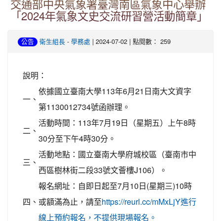
交通部中央氣象署臺灣南區氣象中心舉辦
「2024年氣象文史交流研習營活動簡章」
-
| 2024-07-02 | 點閱數： 259
公告
衛生組長
學務處
說明：
依據國立臺南大學113年6月21日南大文資字
一、
第1130012734號函辦理。
活動時間：113年7月19日（星期五）上午8時
二、
30分至下午4時30分。
活動地點：國立臺南大學府城校區（臺南市中
三、
西區樹林街二段33號文薈樓J106）。
報名網址：自即日起至7月10日(星期三)10時
四、
或額滿為止，請至
https://reurl.cc/mMxLjY進行
線上預約報名，不提供現場報名。