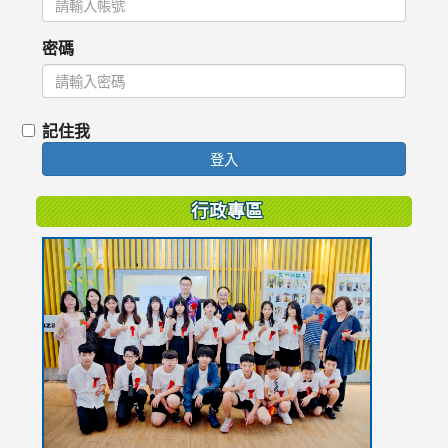
密碼
記住我
登入
行政專區
link
to
https://