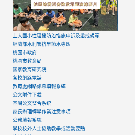
usp=sharing
v=hC_g
v=hC_g
link
上大國小性騷擾防治措施
申訴及懲戒規範
to
經濟部水利署抗旱節水專區
https://www.youtube.com/watch?
桃園市政府
v=mfpNykQ0g4M
桃園市教育局
國家教育研究院
各校網路電話
教育處網路訊息填報系統
公文附件下載
基層公文整合系統
家長辦理轉學作業注意事項
公務填報系統
學校校外人士協助教學或活動要點