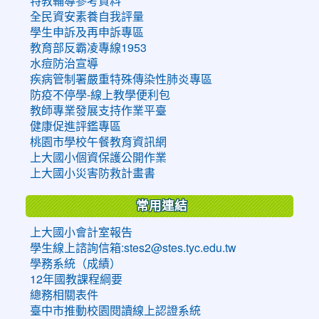
特教輔導參考資料
全民資安素養自我評量
學生申訴及再申訴專區
教育部反霸凌專線1953
水痘防治宣導
疾病管制署嚴重特殊傳染性肺炎專區
防疫不停學-線上教學便利包
教師專業發展支持作業平臺
健康促進評鑑專區
桃園市學校午餐教育資訊網
上大國小個資保護公開作業
上大國小災害防救計畫書
常用連結
上大國小會計室報告
學生線上諮詢信箱:stes2@stes.tyc.edu.tw
學務系統（成績）
12年國教課程綱要
總務相關表件
臺中市推動校園閱讀線上認證系統