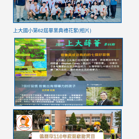
上大國小第62屆畢
業典禮花絮(相片)
link
link
link
link
link
to
to
to
to
to
https://drive.google.com/file/d/1I-
https://sites.google.com/stes.tyc.edu.tw/113school
https:
https:
https:
YfDQppRvyMk686kIw6SBbssEIZ6WnT/view?
usp=sh
8M
usp=sharing
link
link
link
to
to
to
https://drive.google.com/file/d/1AXdrxzgdGrHK7k94y0
https:/
https:/